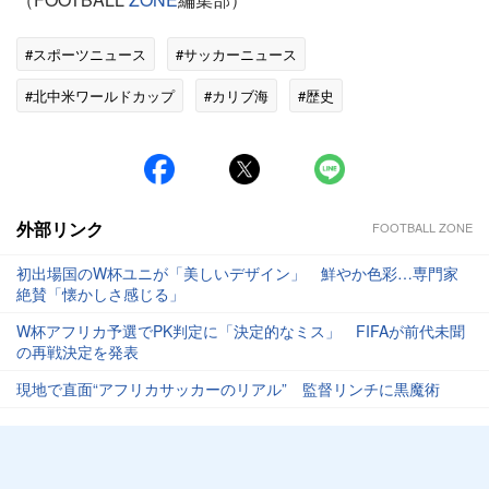
#スポーツニュース
#サッカーニュース
#北中米ワールドカップ
#カリブ海
#歴史
#ワールドカップ
#ZONE
#ディック
外部リンク
FOOTBALL ZONE
初出場国のW杯ユニが「美しいデザイン」 鮮やか色彩…専門家
絶賛「懐かしさ感じる」
W杯アフリカ予選でPK判定に「決定的なミス」 FIFAが前代未聞
の再戦決定を発表
現地で直面“アフリカサッカーのリアル” 監督リンチに黒魔術