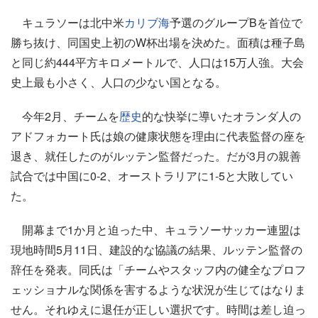
キュラソーは北中米
カリブ海
予選のグループBを首位で
勝ち抜け、同国史上初のW杯出場を決めた。面積は種子島
と同じ約444平方キロメートルで、人口は15万人強。大会
史上最も小さく、人口の少ない国となる。
今年2月、チームを
歴史
的な快挙に導いたオランダ人の
アドフォカート氏は娘の健康状態を理由に代表監督の座を
退き、就任したのがルッテン監督だった。だが3月の親善
試合では中国に0-2、オーストラリアに1-5と大敗してい
た。
開幕まで1か月と迫った中、キュラソーサッカー連盟は
現地時間5月11日、建設的な協議の結果、ルッテン監督の
辞任を発表。同氏は「チームやスタッフ内の健全なプロフ
ェッショナルな関係を害するような状況が生じてはなりま
せん。それゆえに退任が正しい選択です。時間は差し迫っ