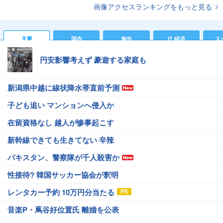
画像アクセスランキングをもっと見る
主要
国内
海外
IT 経済
ス
円安影響考えず 豪遊する家庭も
新潟県中越に線状降水帯直前予測
子ども追い マンションへ侵入か
在留資格なし 越人が惨事起こす
新幹線できても生きてない 辛辣
パキスタン、警察隊が千人殺害か
性接待? 韓国サッカー協会が釈明
レンタカー予約 10万円分当たる
音楽P・蔦谷好位置氏 離婚を公表