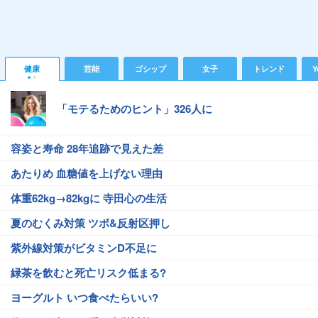
健康
芸能
ゴシップ
女子
トレンド
Y
「モテるためのヒント」326人に
容姿と寿命 28年追跡で見えた差
あたりめ 血糖値を上げない理由
体重62kg→82kgに 寺田心の生活
夏のむくみ対策 ツボ&反射区押し
紫外線対策がビタミンD不足に
緑茶を飲むと死亡リスク低まる?
ヨーグルト いつ食べたらいい?