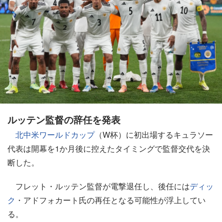
ルッテン監督の辞任を発表
北中米ワールドカップ
（W杯）に初出場するキュラソー
代表は開幕を1か月後に控えたタイミングで監督交代を決
断した。
フレット・ルッテン監督が電撃退任し、後任には
ディッ
ク
・アドフォカート氏の再任となる可能性が浮上してい
る。