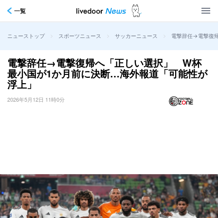
一覧
>
>
>
電撃辞任→電撃復
ニューストップ
スポーツニュース
サッカーニュース
電撃辞任→電撃復帰へ「正しい選択」 W杯
最小国が1か月前に決断…海外報道「可能性が
浮上」
2026年5月12日 11時0分