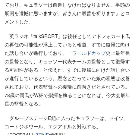
ており、キュラソーは前進しなければなりません。事態の
展開を遺憾に思いますが、皆さんに最善を祈ります」とコ
メントした。
英ラジオ「talkSPORT」は後任としてアドフォカート氏
の再任の可能性が浮上していると報道。すでに復帰に向け
た話し合いが進行しており、「
ワールドカップ
史上最年長
の監督となり、キュラソー代表チームの監督として復帰す
る可能性がある」と伝えた。すでに復帰に向けた話し合い
が進行しているという。懸念となっていた娘の容態は改善
されており、代表監督への復帰に前向きだとされている。
78歳の同氏がW杯で指揮を執ることになれば、今大会最年
長の監督となる。
グループステージE組に入ったキュラソーは、ドイツ、
コートジボワール、エクアドルと対戦する。
（FOOTBALL
ZONE
編集部）