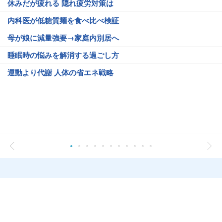
休みだが疲れる 隠れ疲労対策は
内科医が低糖質麺を食べ比べ検証
母が娘に減量強要→家庭内別居へ
睡眠時の悩みを解消する過ごし方
運動より代謝 人体の省エネ戦略