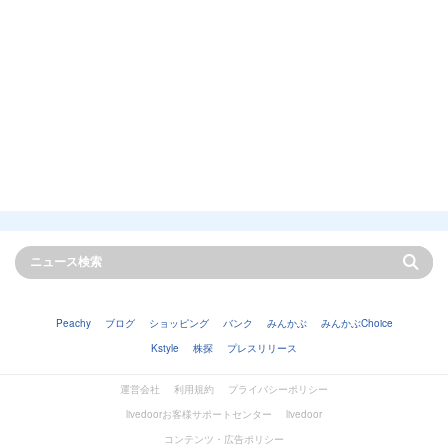
Peachy
ブログ
ショッピング
バンク
みんかぶ
みんかぶChoice
Kstyle
株探
プレスリリース
運営会社
利用規約
プライバシーポリシー
livedoorお客様サポートセンター
livedoor
コンテンツ・広告ポリシー