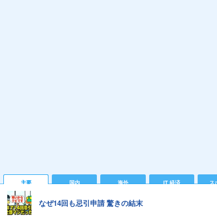
主要
国内
海外
IT 経済
ス
なぜ14回も忌引申請 驚きの結末