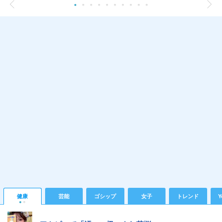
健康
芸能
ゴシップ
女子
トレンド
Y