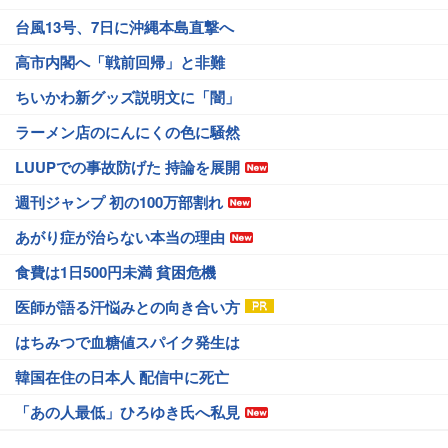
台風13号、7日に沖縄本島直撃へ
高市内閣へ「戦前回帰」と非難
ちいかわ新グッズ説明文に「闇」
ラーメン店のにんにくの色に騒然
LUUPでの事故防げた 持論を展開
週刊ジャンプ 初の100万部割れ
あがり症が治らない本当の理由
食費は1日500円未満 貧困危機
医師が語る汗悩みとの向き合い方
はちみつで血糖値スパイク発生は
韓国在住の日本人 配信中に死亡
「あの人最低」ひろゆき氏へ私見