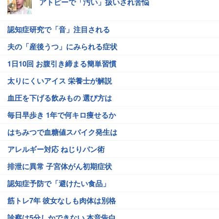
アトピーで「汚い」扱いされ苦悩
認知症研究で「音」注目される
夫の「産後うつ」にみられる症状
1日10回 お腹引き締まる簡単習慣
太りにくいアイス 栄養士が解説
血圧を下げる飲みもの 選び方は
毎日早歩き 1年で何キロ痩せるか
はちみつで血糖値スパイク発生は
アレルギー対応 ねじりパン術
排泄に異常 子宮体がん初期症状
認知症予防で「避けたい食品」
筋トレ7年 彼女なしも肉体は別格
診察は5分しかできない 本音告白