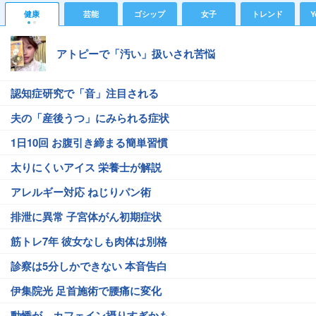
健康
芸能
ゴシップ
女子
トレンド
Y
アトピーで「汚い」扱いされ苦悩
認知症研究で「音」注目される
夫の「産後うつ」にみられる症状
1日10回 お腹引き締まる簡単習慣
太りにくいアイス 栄養士が解説
アレルギー対応 ねじりパン術
排泄に異常 子宮体がん初期症状
筋トレ7年 彼女なしも肉体は別格
診察は5分しかできない 本音告白
伊集院光 足首施術で腰痛に変化
動悸が…カフェイン摂りすぎかも