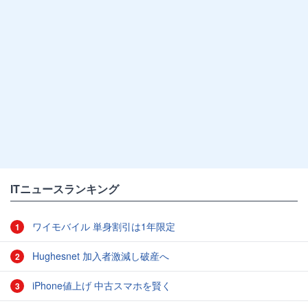
ITニュースランキング
ワイモバイル 単身割引は1年限定
1
Hughesnet 加入者激減し破産へ
2
iPhone値上げ 中古スマホを賢く
3