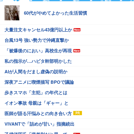
主要
国内
海外
IT 経済
ス
60代がやめてよかった生活習慣
大量注文キャンセル43億円以上か
台風13号 強い勢力で沖縄直撃か
「被爆後のにおい」高校生が再現
私の指示が…ハビタ幹部明かした
AIが人間をだまし虚偽の説明か
深夜アニメに喫煙描写 BPOで議論
歩きスマホ「主犯」の年代とは
イオン事故 母親は「ギャー」と
医師が語る汗悩みとの向き合い方
VIVANTで「詰めが甘い」指摘続出