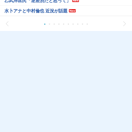
乙武洋匡氏「逆差別だと思って」
水卜アナと中村倫也 近況が話題