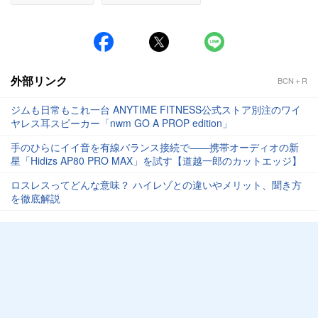
外部リンク
BCN＋R
ジムも日常もこれ一台 ANYTIME FITNESS公式ストア別注のワイ
ヤレス耳スピーカー「nwm GO A PROP edition」
手のひらにイイ音を有線バランス接続で――携帯オーディオの新
星「Hidizs AP80 PRO MAX」を試す【道越一郎のカットエッジ】
ロスレスってどんな意味？ ハイレゾとの違いやメリット、聞き方
を徹底解説