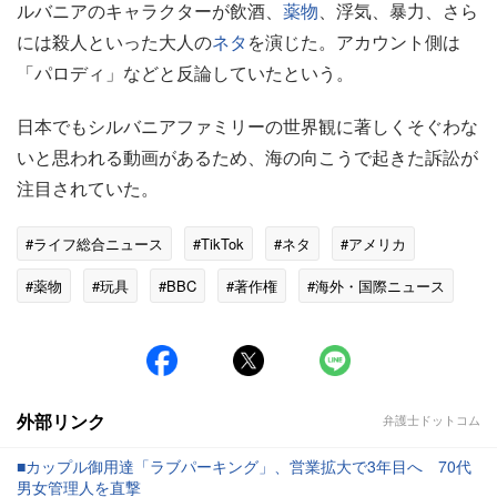
ルバニアのキャラクターが飲酒、
薬物
、浮気、暴力、さら
には殺人といった大人の
ネタ
を演じた。アカウント側は
「パロディ」などと反論していたという。
日本でもシルバニアファミリーの世界観に著しくそぐわな
いと思われる動画があるため、海の向こうで起きた訴訟が
注目されていた。
#ライフ総合ニュース
#TikTok
#ネタ
#アメリカ
#薬物
#玩具
#BBC
#著作権
#海外・国際ニュース
外部リンク
弁護士ドットコム
■カップル御用達「ラブパーキング」、営業拡大で3年目へ 70代
男女管理人を直撃