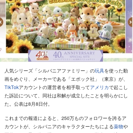
人気シリーズ「シルバニアファミリー」の
玩具
を使った動
画をめぐり、メーカーである「エポック社」（東京）が、
TikTok
アカウントの運営者を相手取って
アメリカ
で起こし
た訴訟について、同社は和解が成立したことを明らかにし
た。公表は8月8日付。
これまでの報道によると、250万ものフォロワーを誇るア
カウントが、シルバニアのキャラクターたちによる
薬物
や