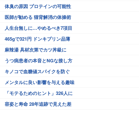
体臭の原因 プロテインの可能性
医師が勧める 猫背解消の体操術
人生台無しに…やめるべき7項目
465gで321円 ドンキプリン品薄
麻辣湯 具材次第でカツ丼級に
うつ病患者の本音とNGな接し方
キノコで血糖値スパイクを防ぐ
メンタルに良い影響を与える趣味
「モテるためのヒント」326人に
容姿と寿命 28年追跡で見えた差