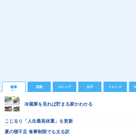
健康
芸能
ゴシップ
女子
トレンド
Y
冷蔵庫を見れば貯まる家かわかる
こじるり「人生最高体重」を更新
夏の寝不足 食事制限でも太る訳