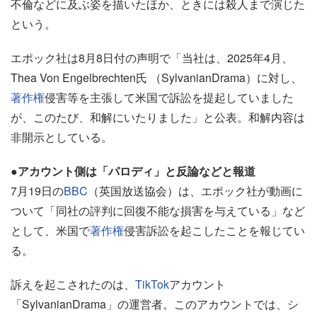
不倫などに及ぶ姿を描いたほか、ときには殺人まで演じた
という。
エポック社は8月8日付の声明で「当社は、2025年4月、
Thea Von Engelbrechten氏 （SylvanianDrama）に対し、
著作権
侵害等を主張して米国で訴訟を提起していました
が、このたび、和解にいたりました」と公表。和解内容は
非開示としている。
●アカウント側は「パロディ」と反論などと報道
7月19日の
BBC
（英国放送協会）は、エポック社が動画に
ついて「同社の評判に回復不能な損害を与えている」など
として、米国で
著作権
侵害訴訟を起こしたことを報じてい
る。
訴えを起こされたのは、
TikTok
アカウント
「SylvanianDrama」の運営者。このアカウントでは、シ