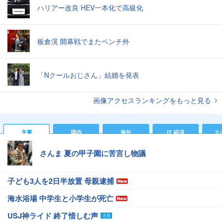
ハリアー改良 HEV一本化で高級化
板倉滉 開幕戦でまたベンチ外
「Nクールおじさん」結婚を発表
画像アクセスランキングをもっと見る
主要
国内
海外
IT 経済
ス
さんま 夏の甲子園に苦言し物議
子ども3人を2日半放置 母親逮捕
海水浴場 中学生と小学生が死亡
USJ神ライド 終了惜しむ声