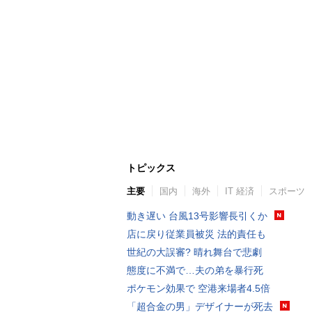
トピックス
主要
国内
海外
IT 経済
スポーツ
動き遅い 台風13号影響長引くか
店に戻り従業員被災 法的責任も
世紀の大誤審? 晴れ舞台で悲劇
態度に不満で…夫の弟を暴行死
ポケモン効果で 空港来場者4.5倍
「超合金の男」デザイナーが死去