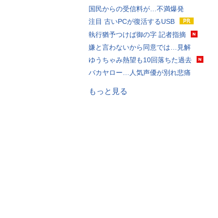
国民からの受信料が…不満爆発
注目 古いPCが復活するUSB
執行猶予つけば御の字 記者指摘
嫌と言わないから同意では…見解
ゆうちゃみ熱望も10回落ちた過去
バカヤロー…人気声優が別れ悲痛
もっと見る