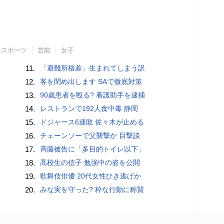
スポーツ
芸能
女子
11.
「避難所格差」生まれてしまう訳
12.
客を閉め出します SAで徹底対策
13.
90歳患者を殴る? 看護助手を逮捕
14.
レストランで192人食中毒 静岡
15.
ドジャース6連敗 佐々木が止める
16.
チェーンソーで父襲撃か 目撃談
17.
斉藤被告に「多目的トイレ以下」
18.
高校生の信子 勉強中の姿を公開
19.
歌舞伎俳優 20代女性ひき逃げか
20.
みな実を守った? 粋な行動に称賛