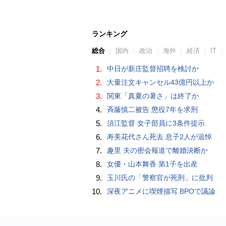
ランキング
総合
国内
政治
海外
経済
IT
1.
中日が新庄監督招聘を検討か
2.
大量注文キャンセル43億円以上か
3.
関東「真夏の暑さ」は終了か
4.
斉藤慎二被告 懲役7年を求刑
5.
須江監督 女子部員に3条件提示
6.
寿美花代さん死去 息子2人が追悼
7.
趣里 夫の密会報道で離婚決断か
8.
女優・山本舞香 第1子を出産
9.
玉川氏の「警察官が死刑」に批判
10.
深夜アニメに喫煙描写 BPOで議論