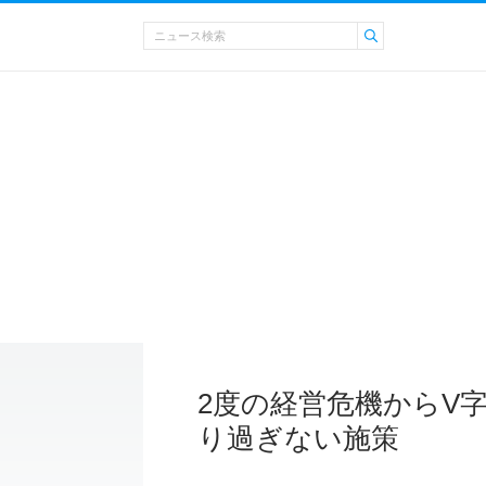
2度の経営危機からV字
り過ぎない施策