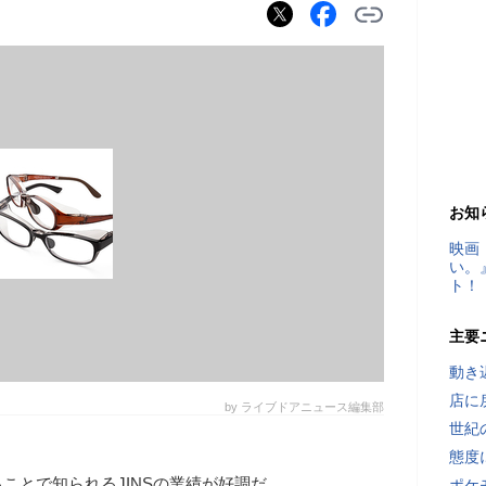
お知
映画
い。
ト！
主要
動き
店に
by ライブドアニュース編集部
世紀
態度
ことで知られるJINSの業績が好調だ
ポケ