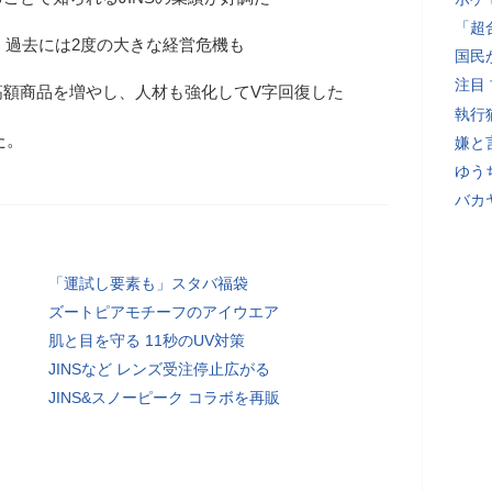
「超
来、過去には2度の大きな経営危機も
国民
注目
高額商品を増やし、人材も強化してV字回復した
執行
た。
嫌と
ゆう
バカ
「運試し要素も」スタバ福袋
ズートピアモチーフのアイウエア
肌と目を守る 11秒のUV対策
JINSなど レンズ受注停止広がる
JINS&スノーピーク コラボを再販