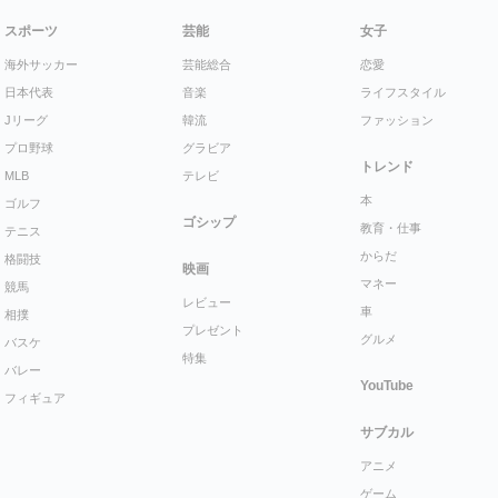
スポーツ
芸能
女子
海外サッカー
芸能総合
恋愛
日本代表
音楽
ライフスタイル
Jリーグ
韓流
ファッション
プロ野球
グラビア
トレンド
MLB
テレビ
本
ゴルフ
ゴシップ
教育・仕事
テニス
からだ
格闘技
映画
マネー
競馬
レビュー
車
相撲
プレゼント
グルメ
バスケ
特集
バレー
YouTube
フィギュア
サブカル
アニメ
ゲーム