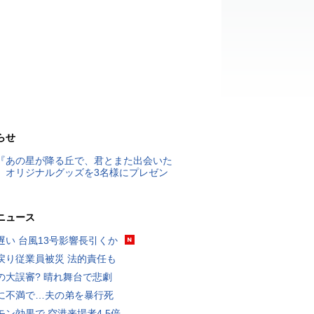
らせ
『あの星が降る丘で、君とまた出会いた
』オリジナルグッズを3名様にプレゼン
ニュース
遅い 台風13号影響長引くか
戻り従業員被災 法的責任も
の大誤審? 晴れ舞台で悲劇
に不満で…夫の弟を暴行死
モン効果で 空港来場者4.5倍