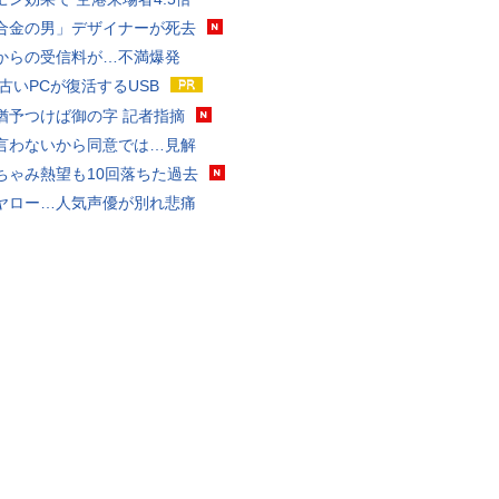
合金の男」デザイナーが死去
からの受信料が…不満爆発
 古いPCが復活するUSB
猶予つけば御の字 記者指摘
言わないから同意では…見解
ちゃみ熱望も10回落ちた過去
ヤロー…人気声優が別れ悲痛