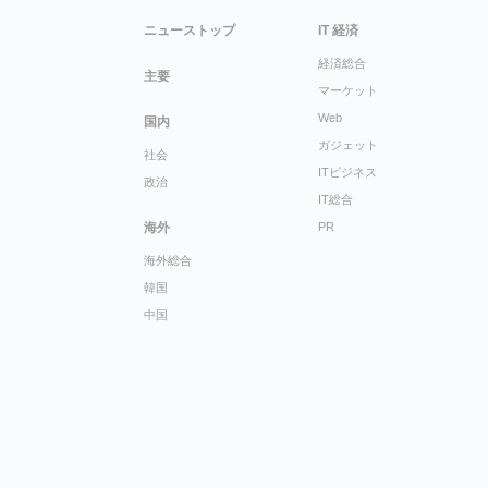
ニューストップ
IT 経済
経済総合
主要
マーケット
Web
国内
ガジェット
社会
ITビジネス
政治
IT総合
海外
PR
海外総合
韓国
中国