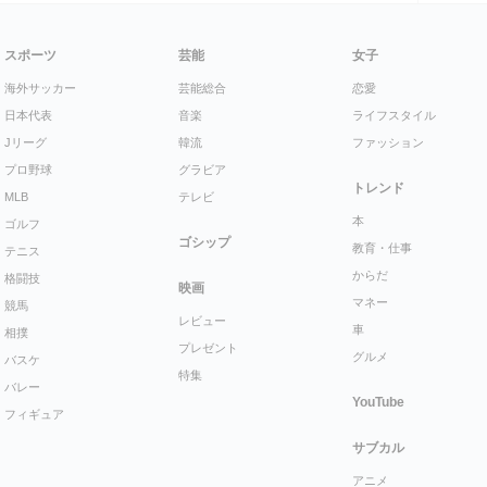
スポーツ
芸能
女子
海外サッカー
芸能総合
恋愛
日本代表
音楽
ライフスタイル
Jリーグ
韓流
ファッション
プロ野球
グラビア
トレンド
MLB
テレビ
本
ゴルフ
ゴシップ
教育・仕事
テニス
からだ
格闘技
映画
マネー
競馬
レビュー
車
相撲
プレゼント
グルメ
バスケ
特集
バレー
YouTube
フィギュア
サブカル
アニメ