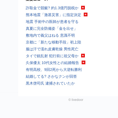
詐取金で競艇? 約1.3億円脱税か
熊本地震「激甚災害」に指定決定
地震 手術中の医師が患者を守る
真夏に完全防備姿「金を出せ」
敷地内で義父はねる 意識不明
京都に「新たな移動手段」初上陸
服は汗で濡れ皮膚乾燥 男性死亡
タイで銃乱射 犯行前に祖父母か
久保優太 10代女性との結婚報告
有明高校、9回2死から大逆転勝利
結婚してる? さかなクンが回答
黒木啓司氏 逮捕されていたか
©
livedoor