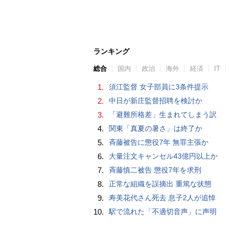
ランキング
総合
国内
政治
海外
経済
IT
1.
須江監督 女子部員に3条件提示
2.
中日が新庄監督招聘を検討か
3.
「避難所格差」生まれてしまう訳
4.
関東「真夏の暑さ」は終了か
5.
斉藤被告に懲役7年 無罪主張か
6.
大量注文キャンセル43億円以上か
7.
斉藤慎二被告 懲役7年を求刑
8.
正常な組織を誤摘出 重篤な状態
9.
寿美花代さん死去 息子2人が追悼
10.
駅で流れた「不適切音声」に声明