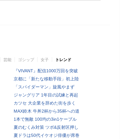
芸能
ゴシップ
女子
トレンド
『VIVANT』配信1000万回を突破
京都に「新たな移動手段」初上陸
「スパイダーマン」旋風やまず
ジャングリア 1年目の試練と再起
カツセ 大企業を辞めた街を歩く
MAX鈴木 牛丼2杯から35杯への道
1本で無敵 100均の3in1ケーブル
夏のむくみ対策 ツボ&反射区押し
夏ドラは50代イケオジ俳優が席巻