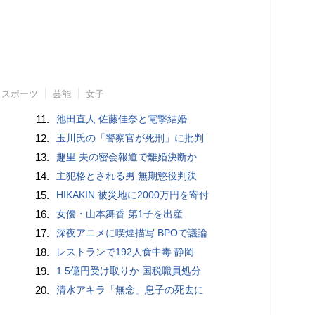
スポーツ
芸能
女子
11.
池田直人 佐藤佳奈と電撃結婚
12.
玉川氏の「警察官が死刑」に批判
13.
趣里 夫の密会報道で離婚決断か
14.
主犯格とされる男 無期懲役判決
15.
HIKAKIN 被災地に2000万円を寄付
16.
女優・山本舞香 第1子を出産
17.
深夜アニメに喫煙描写 BPOで議論
18.
レストランで192人食中毒 静岡
19.
1.5億円受け取りか 国税職員処分
20.
清水アキラ「無念」息子の死去に