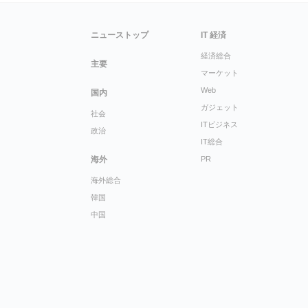
ニューストップ
IT 経済
経済総合
主要
マーケット
Web
国内
ガジェット
社会
ITビジネス
政治
IT総合
海外
PR
海外総合
韓国
中国