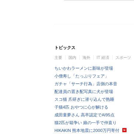
トピックス
主要
国内
海外
IT 経済
スポーツ
ちいかわラーメンに新味が登場
小僧寿し「たっぷりフェア」
ガチャ「サーチ行為」店側の本音
配達員の置き配写真に犬が登場
スコ猫 爪研ぎに潜り込んで熟睡
子猫4匹 おやつに心が解ける
成田童夢さん 高卒認定でAI95点
猫2匹が箱争い 娘の一手で仲直り
HIKAKIN 熊本地震に2000万円寄付