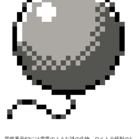
図鑑番号52には雪男のような謎の生物。ウルトラ怪獣の1