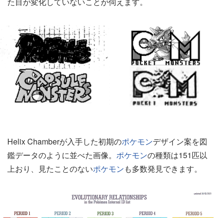
た目が変化していないことが伺えます。
Helix Chamberが入手した初期の
ポケモン
デザイン案を図
鑑データのように並べた画像。
ポケモン
の種類は151匹以
上おり、見たことのない
ポケモン
も多数発見できます。