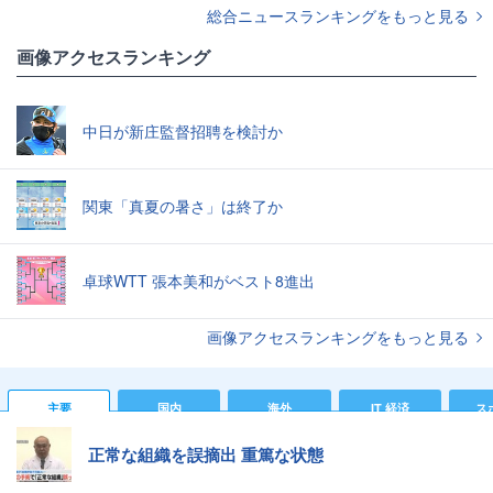
総合ニュースランキングをもっと見る
画像アクセスランキング
中日が新庄監督招聘を検討か
関東「真夏の暑さ」は終了か
卓球WTT 張本美和がベスト8進出
画像アクセスランキングをもっと見る
主要
国内
海外
IT 経済
ス
正常な組織を誤摘出 重篤な状態