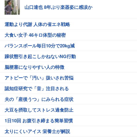
山口達也 8年ぶり楽器姿に感涙か
運動より代謝 人体の省エネ戦略
大食い女子 46キロ体型の秘密
バランスボール毎日10分で20kg減
躁状態引き起こしかねないNG行動
脳梗塞になりやすい人の特徴
アトピーで「汚い」扱いされ苦悩
認知症研究で「音」注目される
夫の「産後うつ」にみられる症状
大豆を摂取してストレス過食防止
1日10回 お腹引き締まる簡単習慣
太りにくいアイス 栄養士が解説