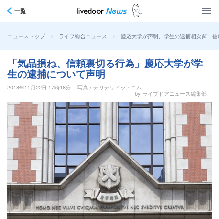
一覧
>
>
慶応大学が声明、学生の逮捕相次ぎ「信
ニューストップ
ライフ総合ニュース
「気品損ね、信頼裏切る行為」慶応大学が学
生の逮捕について声明
2018年11月22日 17時18分
写真：ナリナリドットコム
by ライブドアニュース編集部