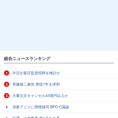
総合ニュースランキング
中日が新庄監督招聘を検討か
1
斉藤慎二被告 懲役7年を求刑
2
大量注文キャンセル43億円以上か
3
深夜アニメに喫煙描写 BPOで議論
4
女優・山本舞香 第1子を出産