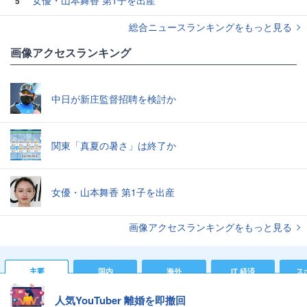
5
総合ニュースランキングをもっと見る
画像アクセスランキング
中日が新庄監督招聘を検討か
関東「真夏の暑さ」は終了か
女優・山本舞香 第1子を出産
画像アクセスランキングをもっと見る
主要
国内
海外
IT 経済
ス
人気YouTuber 離婚を即撤回