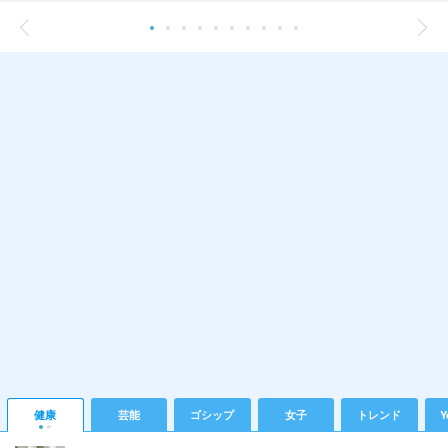
健康
芸能
ゴシップ
女子
トレンド
Y