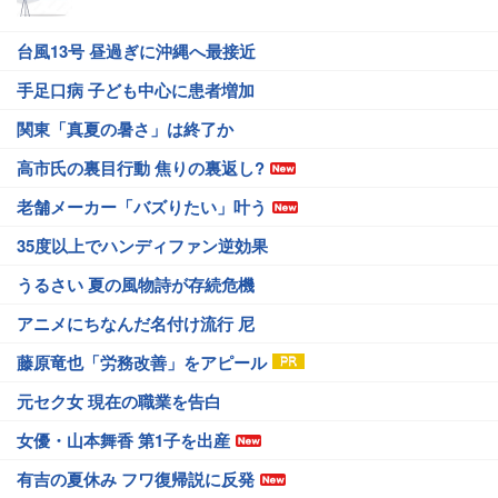
台風13号 昼過ぎに沖縄へ最接近
手足口病 子ども中心に患者増加
関東「真夏の暑さ」は終了か
高市氏の裏目行動 焦りの裏返し?
老舗メーカー「バズりたい」叶う
35度以上でハンディファン逆効果
うるさい 夏の風物詩が存続危機
アニメにちなんだ名付け流行 尼
藤原竜也「労務改善」をアピール
元セク女 現在の職業を告白
女優・山本舞香 第1子を出産
有吉の夏休み フワ復帰説に反発