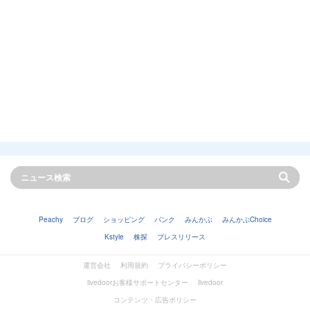
Peachy
ブログ
ショッピング
バンク
みんかぶ
みんかぶChoice
Kstyle
株探
プレスリリース
運営会社
利用規約
プライバシーポリシー
livedoorお客様サポートセンター
livedoor
コンテンツ・広告ポリシー