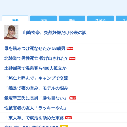
主要
国内
海外
IT 経済
ス
山崎怜奈、突然妊娠だけ公表の訳
母を踏みつけ死なせたか 58歳男
北陸道で男性死亡 投げ出された?
土砂崩落で温泉客ら400人孤立か
「悠仁と呼んで」キャンプで交流
「義足で夜の営み」モデルの悩み
飯塚幸三氏に長男「勝ち目ない」
性被害者の友人「ラッキーやん」
「東大卒」で就活を舐めた末路