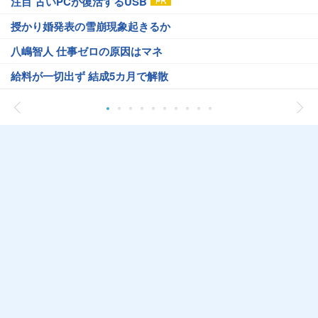
注目 古いPCが復活するUSB
授かり婚発表の雪崩現象起きるか
八嶋智人 仕事ゼロの原因はマネ
給料が一切出ず 結成5カ月で解散