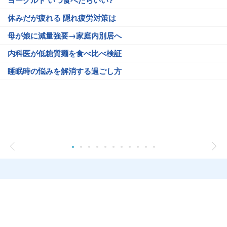
ヨーグルト いつ食べたらいい?
休みだが疲れる 隠れ疲労対策は
母が娘に減量強要→家庭内別居へ
内科医が低糖質麺を食べ比べ検証
睡眠時の悩みを解消する過ごし方