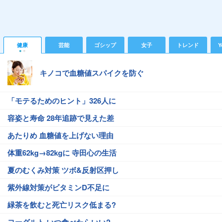
健康
芸能
ゴシップ
女子
トレンド
Y
キノコで血糖値スパイクを防ぐ
「モテるためのヒント」326人に
容姿と寿命 28年追跡で見えた差
あたりめ 血糖値を上げない理由
体重62kg→82kgに 寺田心の生活
夏のむくみ対策 ツボ&反射区押し
紫外線対策がビタミンD不足に
緑茶を飲むと死亡リスク低まる?