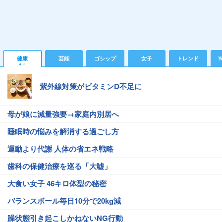
健康
芸能
ゴシップ
女子
トレンド
Y
紫外線対策がビタミンD不足に
母が娘に減量強要→家庭内別居へ
睡眠時の悩みを解消する過ごし方
運動より代謝 人体の省エネ戦略
歯科の保健治療を巡る「大嘘」
大食い女子 46キロ体型の秘密
バランスボール毎日10分で20kg減
躁状態引き起こしかねないNG行動