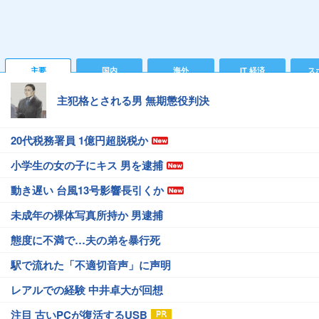
主要
国内
海外
IT 経済
ス
主犯格とされる男 無期懲役判決
20代税務署員 1億円超脱税か
小学生の女の子にキス 男を逮捕
動き遅い 台風13号影響長引くか
未成年の裸体写真所持か 男逮捕
態度に不満で…夫の弟を暴行死
駅で流れた「不適切音声」に声明
レアルでの経験 中井卓大が回想
注目 古いPCが復活するUSB