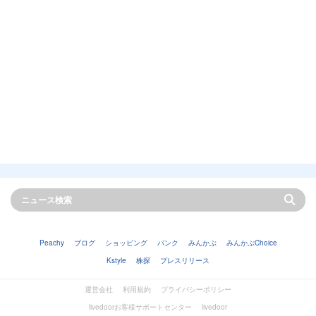
Peachy
ブログ
ショッピング
バンク
みんかぶ
みんかぶChoice
Kstyle
株探
プレスリリース
運営会社
利用規約
プライバシーポリシー
livedoorお客様サポートセンター
livedoor