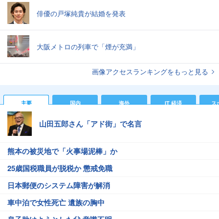
俳優の戸塚純貴が結婚を発表
大阪メトロの列車で「煙が充満」
画像アクセスランキングをもっと見る
主要
国内
海外
IT 経済
ス
山田五郎さん「アド街」で名言
熊本の被災地で「火事場泥棒」か
25歳国税職員が脱税か 懲戒免職
日本郵便のシステム障害が解消
車中泊で女性死亡 遺族の胸中