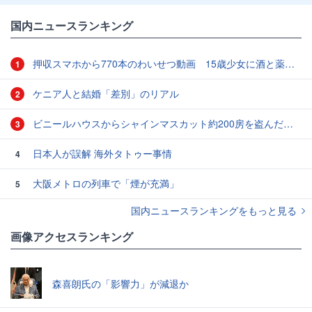
国内ニュースランキング
押収スマホから770本のわいせつ動画 15歳少女に酒と薬飲ませ性的暴行か 54歳男を再逮捕 「薬もありますよ」とSNSで誘い出し
1
ケニア人と結婚「差別」のリアル
2
ビニールハウスからシャインマスカット約200房を盗んだ疑い ネットで販売か 無職の男（42）逮捕 岡山県警
3
日本人が誤解 海外タトゥー事情
4
大阪メトロの列車で「煙が充満」
5
国内ニュースランキングをもっと見る
画像アクセスランキング
森喜朗氏の「影響力」が減退か