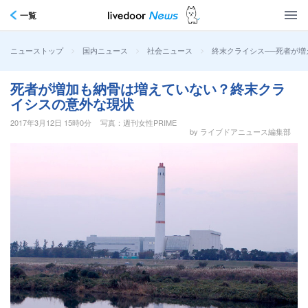
一覧
>
>
>
終末クライシス──死者が
ニューストップ
国内ニュース
社会ニュース
死者が増加も納骨は増えていない？終末クラ
イシスの意外な現状
2017年3月12日 15時0分
写真：週刊女性PRIME
by ライブドアニュース編集部