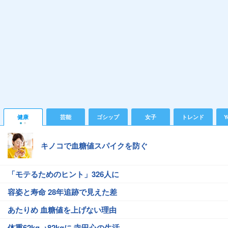
健康
芸能
ゴシップ
女子
トレンド
Y
キノコで血糖値スパイクを防ぐ
「モテるためのヒント」326人に
容姿と寿命 28年追跡で見えた差
あたりめ 血糖値を上げない理由
体重62kg→82kgに 寺田心の生活