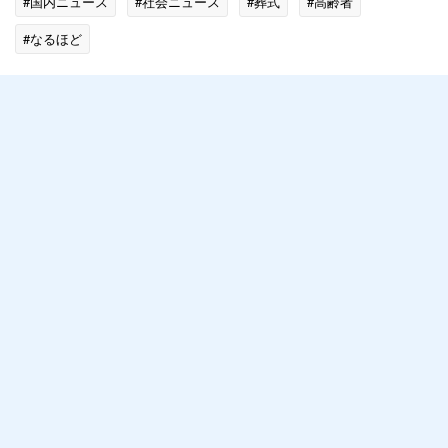
#国内ニュース
#社会ニュース
#葬式
#高齢者
#なるほど