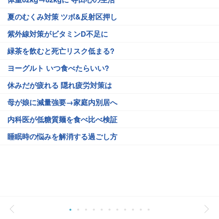
夏のむくみ対策 ツボ&反射区押し
紫外線対策がビタミンD不足に
緑茶を飲むと死亡リスク低まる?
ヨーグルト いつ食べたらいい?
休みだが疲れる 隠れ疲労対策は
母が娘に減量強要→家庭内別居へ
内科医が低糖質麺を食べ比べ検証
睡眠時の悩みを解消する過ごし方