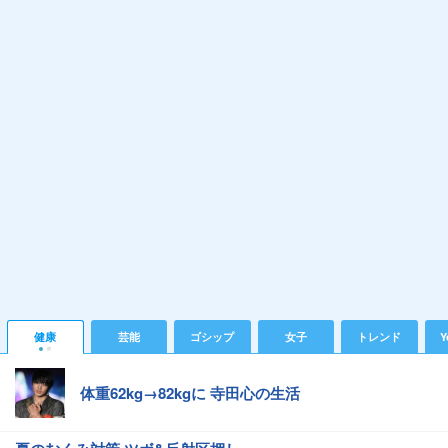
健康
芸能
ゴシップ
女子
トレンド
Y
体重62kg→82kgに 寺田心の生活