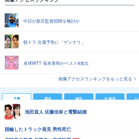
中日が新庄監督招聘を検討か
朝ドラ 次週予告に「ゲンナリ」
卓球WTT 張本美和がベスト8進出
画像アクセスランキングをもっと見る
主要
国内
海外
IT 経済
ス
池田直人 佐藤佳奈と電撃結婚
脱輪したトラック発見 男性死亡