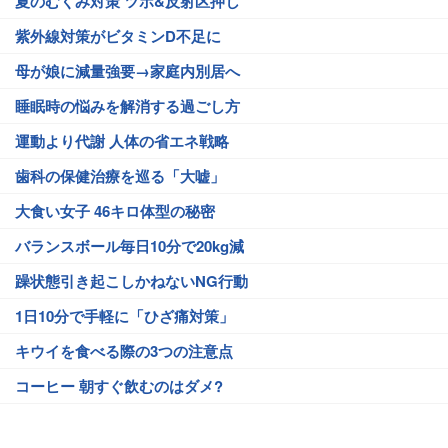
夏のむくみ対策 ツボ&反射区押し
紫外線対策がビタミンD不足に
母が娘に減量強要→家庭内別居へ
睡眠時の悩みを解消する過ごし方
運動より代謝 人体の省エネ戦略
歯科の保健治療を巡る「大嘘」
大食い女子 46キロ体型の秘密
バランスボール毎日10分で20kg減
躁状態引き起こしかねないNG行動
1日10分で手軽に「ひざ痛対策」
キウイを食べる際の3つの注意点
コーヒー 朝すぐ飲むのはダメ?