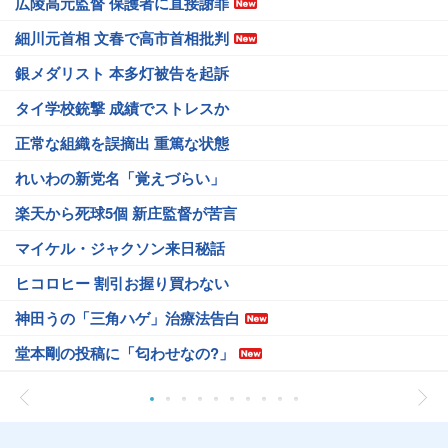
広陵高元監督 保護者に直接謝罪
細川元首相 文春で高市首相批判
銀メダリスト 本多灯被告を起訴
タイ学校銃撃 成績でストレスか
正常な組織を誤摘出 重篤な状態
れいわの新党名「覚えづらい」
楽天から死球5個 新庄監督が苦言
マイケル・ジャクソン来日秘話
ヒコロヒー 割引お握り買わない
神田うの「三角ハゲ」治療法告白
堂本剛の投稿に「匂わせなの?」