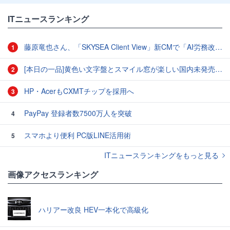
ITニュースランキング
藤原竜也さん、「SKYSEA Client View」新CMで「AI労務改善」をアピール 働き方をAIが分析したら「すぐに休んで」と言われる？
1
[本日の一品]黄色い文字盤とスマイル窓が楽しい国内未発売のCASIO「AMW-880D」
2
HP・AcerもCXMTチップを採用へ
3
PayPay 登録者数7500万人を突破
4
スマホより便利 PC版LINE活用術
5
ITニュースランキングをもっと見る
画像アクセスランキング
ハリアー改良 HEV一本化で高級化