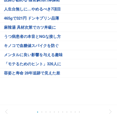
人生台無しに…やめるべき7項目
465gで321円 ドンキプリン品薄
麻辣湯 具材次第でカツ丼級に
うつ病患者の本音とNGな接し方
キノコで血糖値スパイクを防ぐ
メンタルに良い影響を与える趣味
「モテるためのヒント」326人に
容姿と寿命 28年追跡で見えた差