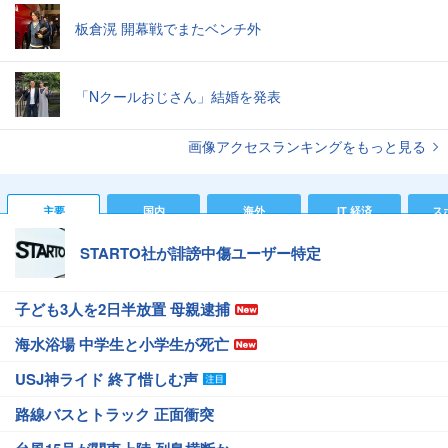
板倉滉 開幕戦でまたベンチ外
「Nクールおじさん」結婚を発表
画像アクセスランキングをもっと見る
主要
国内
海外
IT 経済
ス
STARTO社が誹謗中傷ユーザー特定
子ども3人を2日半放置 母親逮捕
海水浴場 中学生と小学生が死亡
USJ神ライド 終了惜しむ声
路線バスとトラック 正面衝突