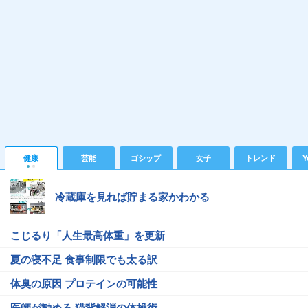
健康
芸能
ゴシップ
女子
トレンド
Y
冷蔵庫を見れば貯まる家かわかる
こじるり「人生最高体重」を更新
夏の寝不足 食事制限でも太る訳
体臭の原因 プロテインの可能性
医師が勧める 猫背解消の体操術