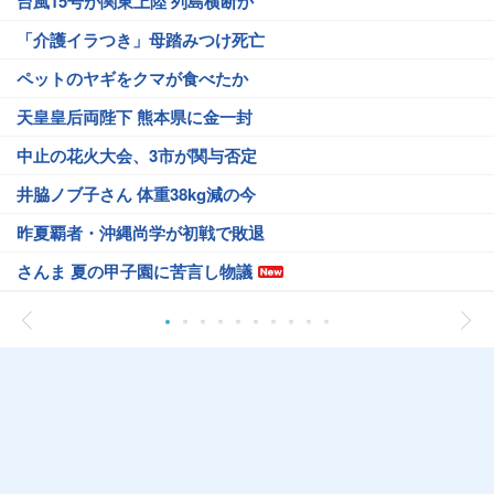
台風15号が関東上陸 列島横断か
「介護イラつき」母踏みつけ死亡
ペットのヤギをクマが食べたか
天皇皇后両陛下 熊本県に金一封
中止の花火大会、3市が関与否定
井脇ノブ子さん 体重38kg減の今
昨夏覇者・沖縄尚学が初戦で敗退
さんま 夏の甲子園に苦言し物議