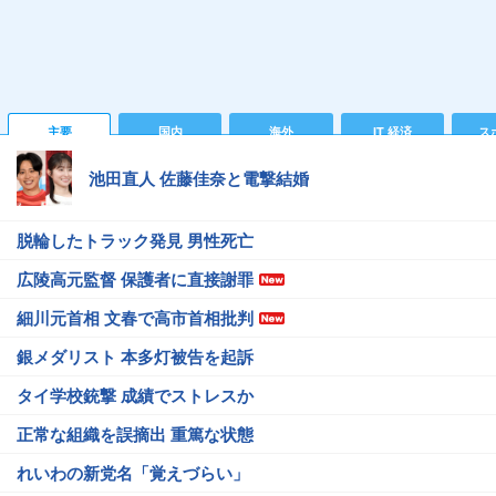
主要
国内
海外
IT 経済
ス
池田直人 佐藤佳奈と電撃結婚
脱輪したトラック発見 男性死亡
広陵高元監督 保護者に直接謝罪
細川元首相 文春で高市首相批判
銀メダリスト 本多灯被告を起訴
タイ学校銃撃 成績でストレスか
正常な組織を誤摘出 重篤な状態
れいわの新党名「覚えづらい」