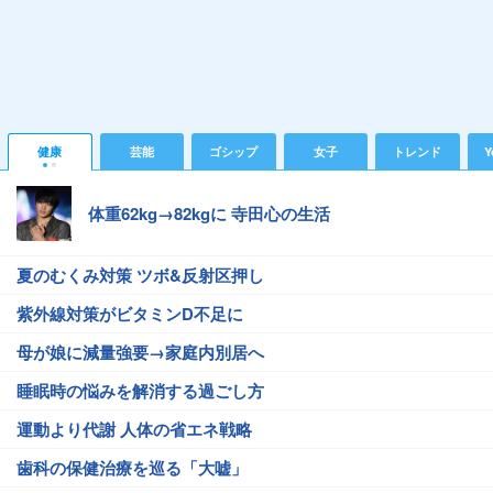
健康
芸能
ゴシップ
女子
トレンド
Y
体重62kg→82kgに 寺田心の生活
夏のむくみ対策 ツボ&反射区押し
紫外線対策がビタミンD不足に
母が娘に減量強要→家庭内別居へ
睡眠時の悩みを解消する過ごし方
運動より代謝 人体の省エネ戦略
歯科の保健治療を巡る「大嘘」