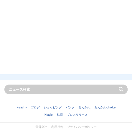
Peachy
ブログ
ショッピング
バンク
みんかぶ
みんかぶChoice
Kstyle
株探
プレスリリース
運営会社
利用規約
プライバシーポリシー