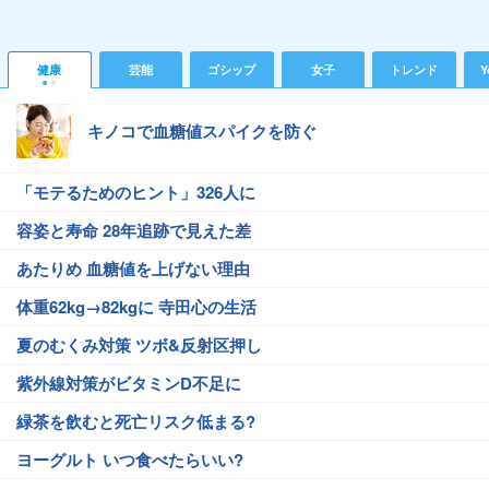
健康
芸能
ゴシップ
女子
トレンド
Y
キノコで血糖値スパイクを防ぐ
「モテるためのヒント」326人に
容姿と寿命 28年追跡で見えた差
あたりめ 血糖値を上げない理由
体重62kg→82kgに 寺田心の生活
夏のむくみ対策 ツボ&反射区押し
紫外線対策がビタミンD不足に
緑茶を飲むと死亡リスク低まる?
ヨーグルト いつ食べたらいい?