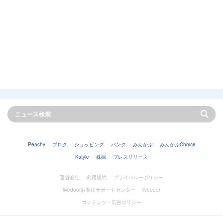
Peachy
ブログ
ショッピング
バンク
みんかぶ
みんかぶChoice
Kstyle
株探
プレスリリース
運営会社
利用規約
プライバシーポリシー
livedoorお客様サポートセンター
livedoor
コンテンツ・広告ポリシー