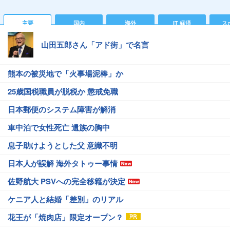
主要
国内
海外
IT 経済
ス
山田五郎さん「アド街」で名言
熊本の被災地で「火事場泥棒」か
25歳国税職員が脱税か 懲戒免職
日本郵便のシステム障害が解消
車中泊で女性死亡 遺族の胸中
息子助けようとした父 意識不明
日本人が誤解 海外タトゥー事情
佐野航大 PSVへの完全移籍が決定
ケニア人と結婚「差別」のリアル
花王が「焼肉店」限定オープン？