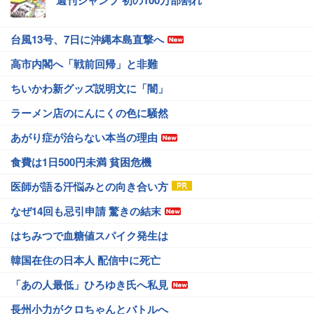
週刊ジャンプ 初の100万部割れ
台風13号、7日に沖縄本島直撃へ
高市内閣へ「戦前回帰」と非難
ちいかわ新グッズ説明文に「闇」
ラーメン店のにんにくの色に騒然
あがり症が治らない本当の理由
食費は1日500円未満 貧困危機
医師が語る汗悩みとの向き合い方
なぜ14回も忌引申請 驚きの結末
はちみつで血糖値スパイク発生は
韓国在住の日本人 配信中に死亡
「あの人最低」ひろゆき氏へ私見
長州小力がクロちゃんとバトルへ