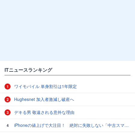
ITニュースランキング
ワイモバイル 単身割引は1年限定
1
Hughesnet 加入者激減し破産へ
2
デキる男 敬遠される意外な理由
3
iPhoneの値上げで大注目！ 絶対に失敗しない「中古スマホ」の売り方＆買い方
4