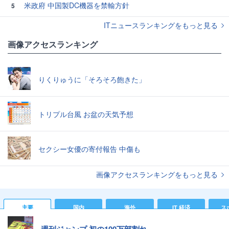
米政府 中国製DC機器を禁輸方針
5
ITニュースランキングをもっと見る
画像アクセスランキング
りくりゅうに「そろそろ飽きた」
トリプル台風 お盆の天気予想
セクシー女優の寄付報告 中傷も
画像アクセスランキングをもっと見る
主要
国内
海外
IT 経済
ス