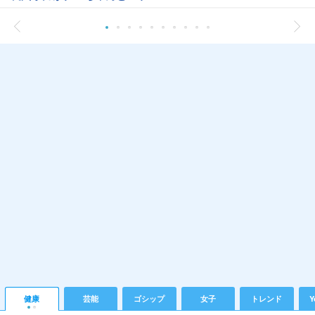
健康
芸能
ゴシップ
女子
トレンド
Y