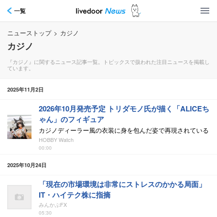
一覧
ニューストップ
>
カジノ
カジノ
『カジノ』に関するニュース記事一覧。トピックスで扱われた注目ニュースを掲載し
ています。
2025年11月2日
2026年10月発売予定 トリダモノ氏が描く「ALICEち
ゃん」のフィギュア
カジノディーラー風の衣装に身を包んだ姿で再現されている
HOBBY Watch
00:00
2025年10月24日
「現在の市場環境は非常にストレスのかかる局面」
IT・ハイテク株に指摘
みんかぶFX
05:30