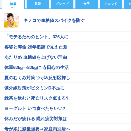
健康
芸能
ゴシップ
女子
トレンド
Y
キノコで血糖値スパイクを防ぐ
「モテるためのヒント」326人に
容姿と寿命 28年追跡で見えた差
あたりめ 血糖値を上げない理由
体重62kg→82kgに 寺田心の生活
夏のむくみ対策 ツボ&反射区押し
紫外線対策がビタミンD不足に
緑茶を飲むと死亡リスク低まる?
ヨーグルト いつ食べたらいい?
休みだが疲れる 隠れ疲労対策は
母が娘に減量強要→家庭内別居へ