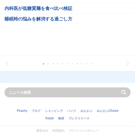
内科医が低糖質麺を食べ比べ検証
睡眠時の悩みを解消する過ごし方
Peachy
ブログ
ショッピング
バンク
みんかぶ
みんかぶChoice
Kstyle
株探
プレスリリース
運営会社
利用規約
プライバシーポリシー