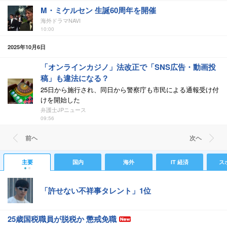
M・ミケルセン 生誕60周年を開催
海外ドラマNAVI
10:00
2025年10月6日
「オンラインカジノ」法改正で「SNS広告・動画投
稿」も違法になる？
25日から施行され、同日から警察庁も市民による通報受け付
けを開始した
弁護士JPニュース
09:56
前ヘ
次ヘ
主要
国内
海外
IT 経済
ス
「許せない不祥事タレント」1位
25歳国税職員が脱税か 懲戒免職