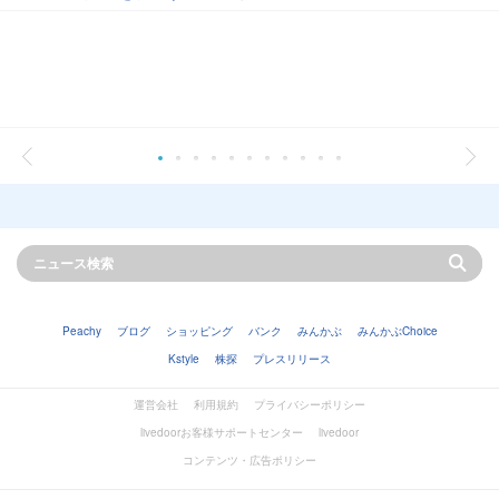
Peachy
ブログ
ショッピング
バンク
みんかぶ
みんかぶChoice
Kstyle
株探
プレスリリース
運営会社
利用規約
プライバシーポリシー
livedoorお客様サポートセンター
livedoor
コンテンツ・広告ポリシー