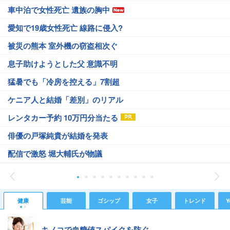
車中泊で女性死亡 遺族の胸中
愛知で19歳女性死亡 線路に侵入?
被災の熊本 室外機の窃盗相次ぐ
息子助けようとした父 意識不明
猛暑でも「冷房を控える」7割超
ケニア人と結婚「差別」のリアル
レンタカー予約 10万円分当たる
俳優の戸塚純貴が結婚を発表
配信で激怒 堀大輔氏が物議
健康
芸能
ゴシップ
女子
トレンド
Y
キノコで血糖値スパイクを防ぐ