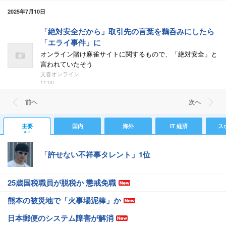
2025年7月10日
「絶対安全だから」取引先の言葉を鵜呑みにしたら
「エライ事件」に
オンライン賭け麻雀サイトに関するもので、「絶対安全」と
言われていたそう
文春オンライン
11:00
前ヘ
次ヘ
主要
国内
海外
IT 経済
ス
「許せない不祥事タレント」1位
25歳国税職員が脱税か 懲戒免職
熊本の被災地で「火事場泥棒」か
日本郵便のシステム障害が解消