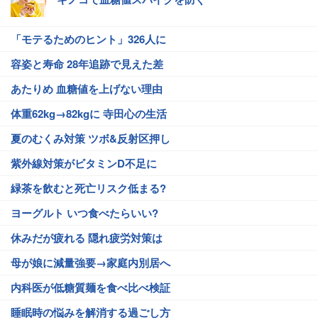
「モテるためのヒント」326人に
容姿と寿命 28年追跡で見えた差
あたりめ 血糖値を上げない理由
体重62kg→82kgに 寺田心の生活
夏のむくみ対策 ツボ&反射区押し
紫外線対策がビタミンD不足に
緑茶を飲むと死亡リスク低まる?
ヨーグルト いつ食べたらいい?
休みだが疲れる 隠れ疲労対策は
母が娘に減量強要→家庭内別居へ
内科医が低糖質麺を食べ比べ検証
睡眠時の悩みを解消する過ごし方