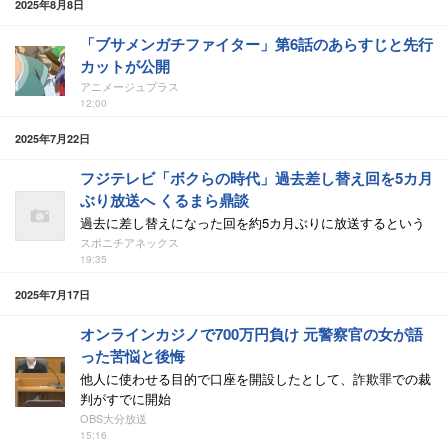
2025年8月8日
「ブサメンガチファイター」第6話のあらすじと先行
カットが公開
アニメージュプラス
12:00
2025年7月22日
フジテレビ「ボクらの時代」過去差し替え回を5カ月
ぶり放送へ くるまら鼎談
過去に差し替えになった回を約5カ月ぶりに放送するという
スポニチアネックス
19:35
2025年7月17日
オンラインカジノで700万円負け 元警察官の女が語
った苦悩と後悔
他人に使わせる目的で口座を開設したとして、詐欺罪での裁
判がすでに開始
OBS大分放送
15:16