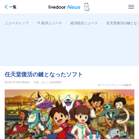
一覧
>
>
>
任天堂復活の鍵とな
ニューストップ
IT 経済ニュース
経済総合ニュース
任天堂復活の鍵となったソフト
2014年7月16日 8時45分
写真：おたくま経済新聞
by ライブドアニュース編集部