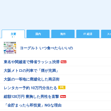
主要
国内
海外
IT 経済
ス
ヨーグルト いつ食べたらいいの
東名や関越道で帰省ラッシュ渋滞
大阪メトロの列車で「煙が充満」
大阪の一等地に廃墟化した商店街
レンタカー予約 10万円分当たる
総額120万円 豊胸した男性を直撃
「金貯まったら即投資」NGな理由