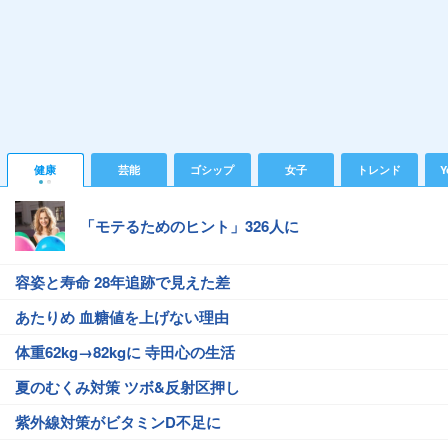
健康
芸能
ゴシップ
女子
トレンド
Y
「モテるためのヒント」326人に
容姿と寿命 28年追跡で見えた差
あたりめ 血糖値を上げない理由
体重62kg→82kgに 寺田心の生活
夏のむくみ対策 ツボ&反射区押し
紫外線対策がビタミンD不足に