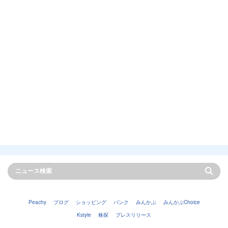
Peachy
ブログ
ショッピング
バンク
みんかぶ
みんかぶChoice
Kstyle
株探
プレスリリース