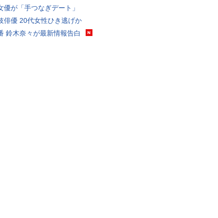
女優が「手つなぎデート」
伎俳優 20代女性ひき逃げか
番 鈴木奈々が最新情報告白