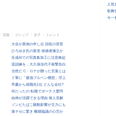
人気
歌舞
今一
芸能
ゴシップ
女子
トレンド
大谷が異例の申し出 回収の背景
ひろゆき氏の新党 候補者擁立か
生成AIでの写真集加工に注意喚起
逆訓練を…大久保佳代子衝撃告白
当然だ C・ロナが贈った言葉とは
ド軍に「最強ブルペン構想」浮上
早慶から就職先1位 どんな会社?
何だったの 転職でボーナス驚愕
由伸が活躍できる理由 偉人見解
ゾンビたばこ騒動影響が主力にも
激ヤセに驚き 離婚協議の心労か