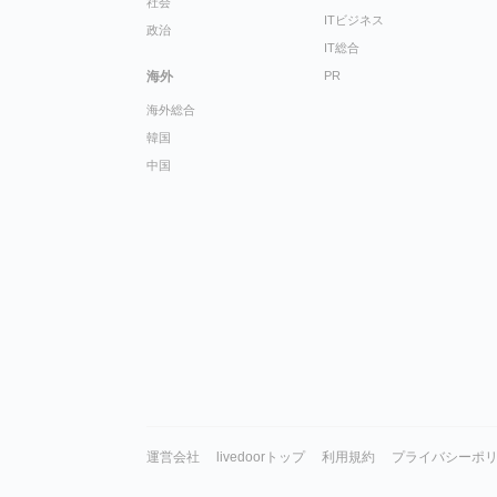
社会
ITビジネス
政治
IT総合
海外
PR
海外総合
韓国
中国
運営会社
livedoorトップ
利用規約
プライバシーポ