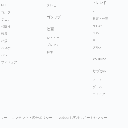
トレンド
MLB
テレビ
本
ゴルフ
ゴシップ
教育・仕事
テニス
からだ
格闘技
映画
マネー
競馬
レビュー
車
相撲
プレゼント
グルメ
バスケ
特集
バレー
YouTube
フィギュア
サブカル
アニメ
ゲーム
コミック
リシー
コンテンツ・広告ポリシー
livedoorお客様サポートセンター