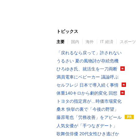
トピックス
主要
国内
海外
IT 経済
スポーツ
「戻れるなら戻って」許されない
うるさい 夏の風物詩が存続危機
ひろゆき氏、就活生を一刀両断
満員電車にベビーカー 議論呼ぶ
セルフレジ 日本で導入続く事情
体重140キロから劇的変化 回想
トヨタの指定席が…時価市場変化
桑木 快挙の裏で「今後の野望」
藤原竜也「労務改善」をアピール
人気女優が「手つなぎデート」
歌舞伎俳優 20代女性ひき逃げか