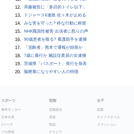
12.
斉藤被告に「多目的トイレ以下」
13.
ドジャース6連敗 佐々木が止める
14.
みな実を守った? 粋な行動に称賛
15.
NHK職員性被害 出演者に怒りの声
16.
90歳患者を殴る? 看護助手を逮捕
17.
「泥酔者」熊本で通報が頻発か
18.
7歳に暴行か 施設従業員の女逮捕
19.
茨城県「パスポート」発行を発表
20.
脳梗塞になりやすい人の特徴
スポーツ
芸能
女子
海外サッカー
芸能総合
恋愛
日本代表
音楽
ライフスタイル
Jリーグ
韓流
ファッション
プロ野球
グラビア