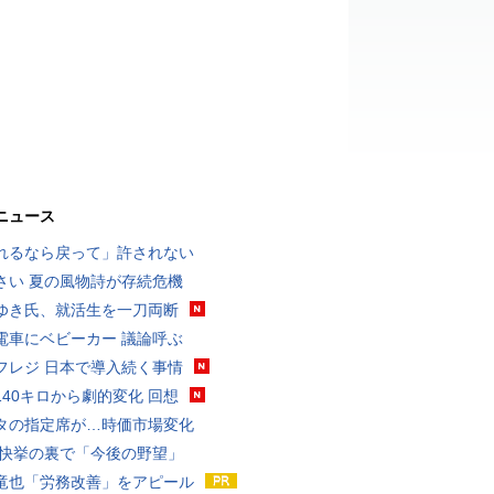
ニュース
れるなら戻って」許されない
さい 夏の風物詩が存続危機
ゆき氏、就活生を一刀両断
電車にベビーカー 議論呼ぶ
フレジ 日本で導入続く事情
140キロから劇的変化 回想
タの指定席が…時価市場変化
 快挙の裏で「今後の野望」
竜也「労務改善」をアピール