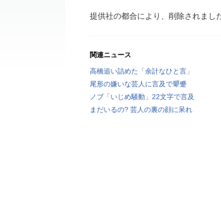
提供社の都合により、削除されまし
関連ニュース
高橋追い詰めた「余計なひと言」
尾形の嫌いな芸人に言及で顰蹙
ノブ「いじめ騒動」22文字で言及
まだいるの? 芸人の裏の顔に呆れ