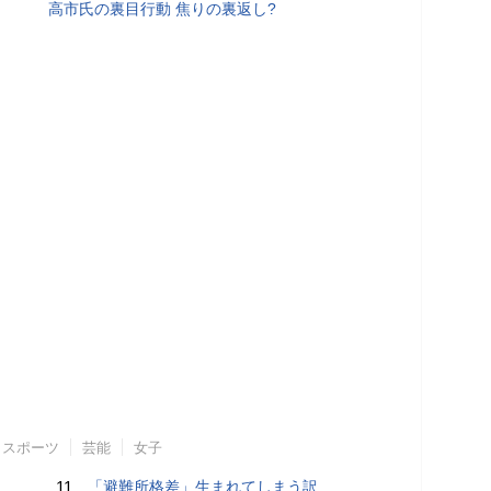
高市氏の裏目行動 焦りの裏返し?
スポーツ
芸能
女子
11.
「避難所格差」生まれてしまう訳