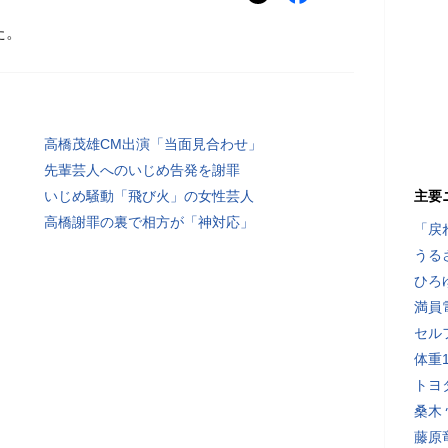
た。
高橋茂雄CM出演「当面見合わせ」
先輩芸人へのいじめ告発を謝罪
いじめ騒動「飛び火」の女性芸人
主要
高橋謝罪の裏で相方が「神対応」
「戻
うる
ひろ
満員
セル
体重
トヨ
桑木
藤原