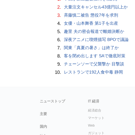
2.
大量注文キャンセル43億円以上か
3.
斉藤慎二被告 懲役7年を求刑
4.
女優・山本舞香 第1子を出産
5.
趣里 夫の密会報道で離婚決断か
6.
深夜アニメに喫煙描写 BPOで議論
7.
関東「真夏の暑さ」は終了か
8.
客を閉め出します SAで徹底対策
9.
チェーンソーで父襲撃か 目撃談
10.
レストランで192人食中毒 静岡
ニューストップ
IT 経済
経済総合
主要
マーケット
Web
国内
ガジェット