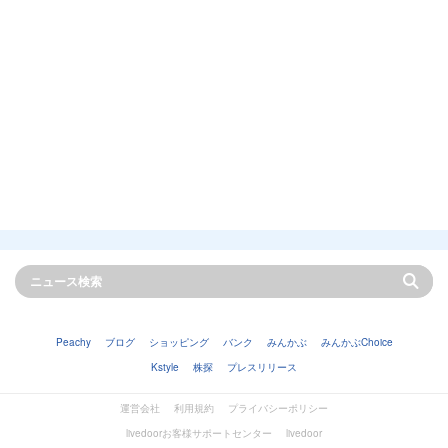
Peachy
ブログ
ショッピング
バンク
みんかぶ
みんかぶChoice
Kstyle
株探
プレスリリース
運営会社
利用規約
プライバシーポリシー
livedoorお客様サポートセンター
livedoor