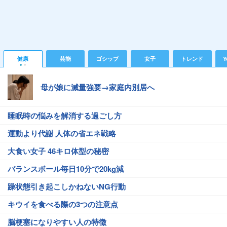
健康
芸能
ゴシップ
女子
トレンド
Y
母が娘に減量強要→家庭内別居へ
睡眠時の悩みを解消する過ごし方
運動より代謝 人体の省エネ戦略
大食い女子 46キロ体型の秘密
バランスボール毎日10分で20kg減
躁状態引き起こしかねないNG行動
キウイを食べる際の3つの注意点
脳梗塞になりやすい人の特徴