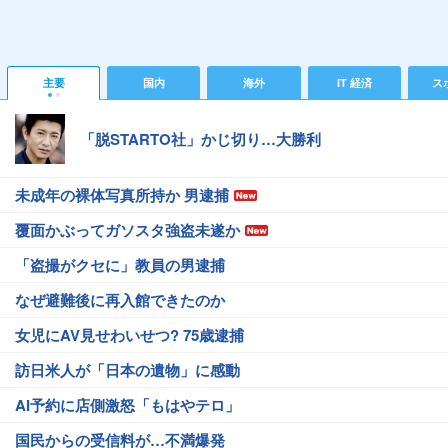
主要
国内
海外
IT 経済
ス
「脱STARTO社」かじ切り…大勝利
未成年の裸体写真所持か 男逮捕
覆面かぶってガソスタ強盗未遂か
「盗撮がクセに」教員の男逮捕
なぜ避難後に再入館できたのか
女児にAV見せわいせつ? 75歳逮捕
訪日米人が「日本の遺物」に感動
AI予約に店側激怒「もはやテロ」
国民からの受信料が…不満爆発