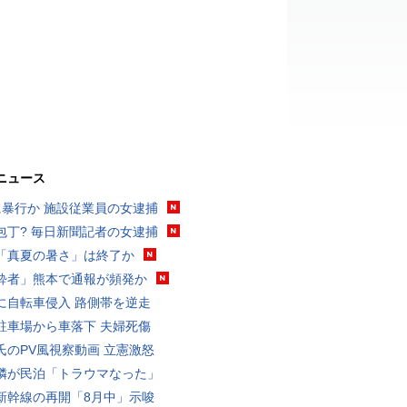
ニュース
に暴行か 施設従業員の女逮捕
包丁? 毎日新聞記者の女逮捕
「真夏の暑さ」は終了か
酔者」熊本で通報が頻発か
に自転車侵入 路側帯を逆走
駐車場から車落下 夫婦死傷
氏のPV風視察動画 立憲激怒
隣が民泊「トラウマなった」
新幹線の再開「8月中」示唆