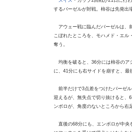
スイス
・カップ2回戦が21日に行
するバーゼルが対戦。柿谷は先発出
アウェー戦に臨んだバーゼルは、前
こぼれたところを、モハメド・エル
奪う。
均衡を破ると、36分には柿谷のア
に、41分にも右サイドを崩すと、最
前半だけで3点差をつけたバーゼル
迎えるが、無失点で切り抜けると、6
ンボロが、角度のないところから右
直後の68分にも、エンボロが中央