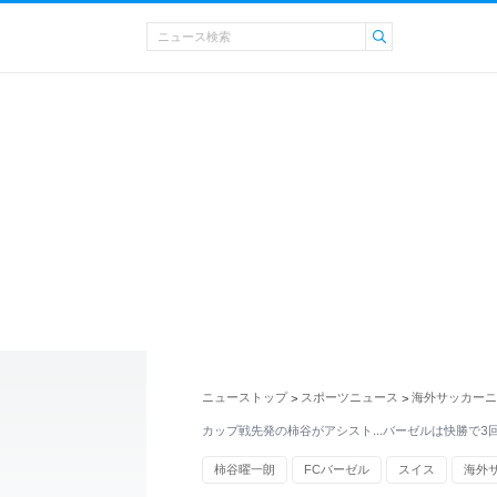
ニューストップ
スポーツニュース
海外サッカーニ
>
>
カップ戦先発の柿谷がアシスト…バーゼルは快勝で3
柿谷曜一朗
FCバーゼル
スイス
海外