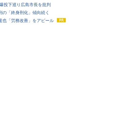
原爆投下巡り広島市長を批判
刑の「終身刑化」傾向続く
竜也「労務改善」をアピール