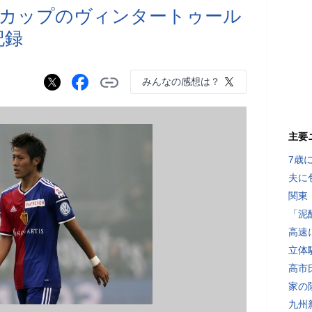
・カップのヴィンタートゥール
記録
みんなの感想は？
主要
7歳
夫に
関東
「泥
高速
立体
高市
家の
九州