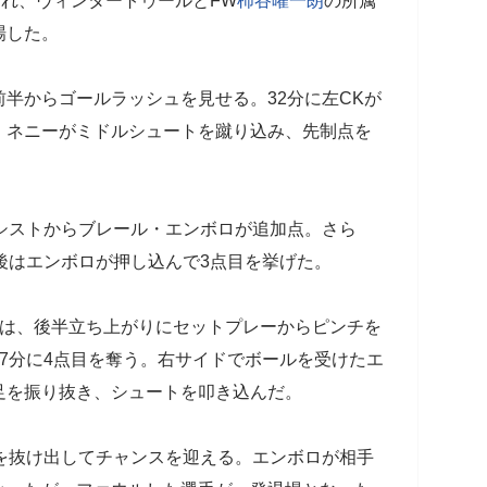
われ、ヴィンタートゥールとFW
柿谷曜一朗
の所属
場した。
半からゴールラッシュを見せる。32分に左CKが
・ネニーがミドルシュートを蹴り込み、先制点を
シストからブレール・エンボロが追加点。さら
後はエンボロが押し込んで3点目を挙げた。
は、後半立ち上がりにセットプレーからピンチを
7分に4点目を奪う。右サイドでボールを受けたエ
足を振り抜き、シュートを叩き込んだ。
を抜け出してチャンスを迎える。エンボロが相手