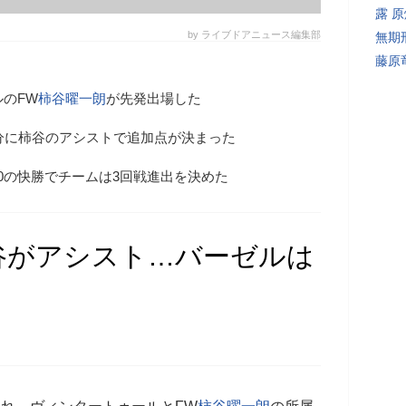
露 
by ライブドアニュース編集部
無期
藤原
ルのFW
柿谷曜一朗
が先発出場した
6分に柿谷のアシストで追加点が決まった
0の快勝でチームは3回戦進出を決めた
谷がアシスト…バーゼルは