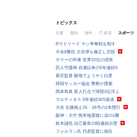
トピックス
主要
国内
海外
IT 経済
スポーツ
Rマドリード ヤン争奪戦を制す
今永8勝目 大谷弾も修正し完投
サラーの年俸 世界32位の現実
巨人守護神 岩瀬以来の5年連続S
新庄監督 敵地でようやく白星
韓国サッカー協会 警察が捜索
岡本和真 新人打点で球団3位浮上
マルティネス 5年連続30S達成
大谷 左膝抱え25・26号の2本塁打
阪神・大竹 熊本地震後に涙の1勝
鈴木誠也 自己最長23戦連続出塁
フォルラン氏 代表監督に就任