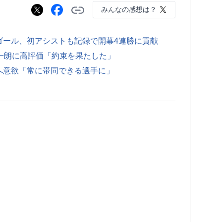
みんなの感想は？
ゴール、初アシストも記録で開幕4連勝に貢献
一朗に高評価「約束を果たした」
へ意欲「常に帯同できる選手に」