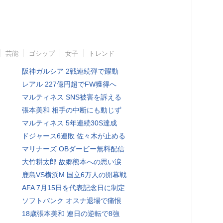
芸能
ゴシップ
女子
トレンド
阪神ガルシア 2戦連続弾で躍動
レアル 227億円超でFW獲得へ
マルティネス SNS被害を訴える
張本美和 相手の中断にも動じず
マルティネス 5年連続30S達成
ドジャース6連敗 佐々木が止める
マリナーズ OBダービー無料配信
大竹耕太郎 故郷熊本への思い涙
鹿島VS横浜M 国立6万人の開幕戦
AFA 7月15日を代表記念日に制定
ソフトバンク オスナ退場で痛恨
18歳張本美和 連日の逆転で8強