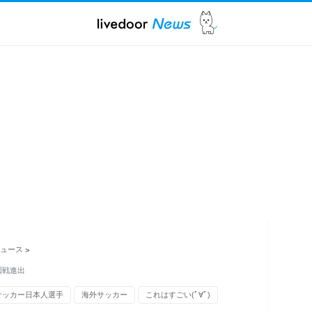
ュース
>
回戦進出
サッカー日本人選手
海外サッカー
これはすごい(ﾟ∀ﾟ)