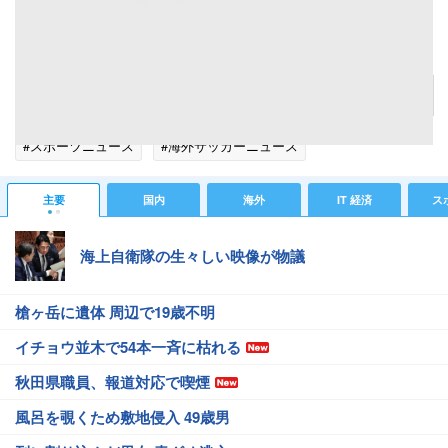
レアル戦控えるバーゼル指揮官が柿谷に言及「技術的に優れている」
記事へ戻る
#スポーツニュース
#海外サッカーニュース
主要
国内
海外
IT 経済
ス
海上自衛隊の生々しい映像が物議
槍ヶ岳に遺体 周辺で19歳不明
イチョウ並木で54本一斉に枯れる
秋田県職員、報道対応で喫煙
風呂を覗くため敷地侵入 49歳男