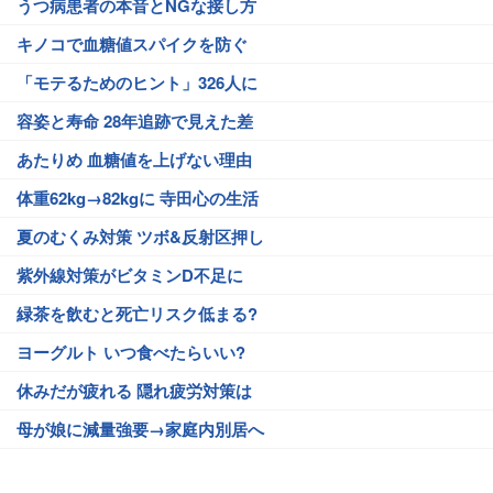
うつ病患者の本音とNGな接し方
キノコで血糖値スパイクを防ぐ
「モテるためのヒント」326人に
容姿と寿命 28年追跡で見えた差
あたりめ 血糖値を上げない理由
体重62kg→82kgに 寺田心の生活
夏のむくみ対策 ツボ&反射区押し
紫外線対策がビタミンD不足に
緑茶を飲むと死亡リスク低まる?
ヨーグルト いつ食べたらいい?
休みだが疲れる 隠れ疲労対策は
母が娘に減量強要→家庭内別居へ