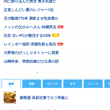
列に割り込んだ男女 青ざめ逃亡
正直しんどい夏のレジャー1位
児ポ動画770本 酒飲ませ性加害か
メッシの父ホルヘさん 68歳死去
注目 古いPCが復活するUSB
レインボー池田 求婚失敗も告白
大野智のびっしりタトゥーに異変
山崎怜奈、突然妊娠だけ公表の訳
健康
芸能
ゴシップ
女子
トレンド
Y
麻辣湯 具材次第でカツ丼級に