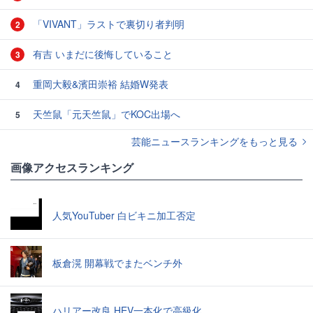
「VIVANT」ラストで裏切り者判明
2
有吉 いまだに後悔していること
3
重岡大毅&濱田崇裕 結婚W発表
4
天竺鼠「元天竺鼠」でKOC出場へ
5
芸能ニュースランキングをもっと見る
画像アクセスランキング
人気YouTuber 白ビキニ加工否定
板倉滉 開幕戦でまたベンチ外
ハリアー改良 HEV一本化で高級化