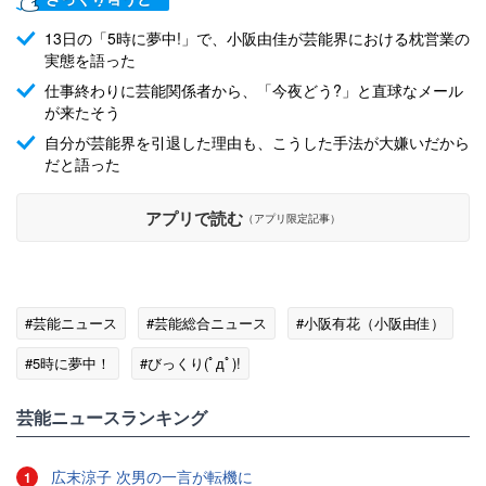
13日の「5時に夢中!」で、小阪由佳が芸能界における枕営業の
実態を語った
仕事終わりに芸能関係者から、「今夜どう?」と直球なメール
が来たそう
自分が芸能界を引退した理由も、こうした手法が大嫌いだから
だと語った
アプリで読む
（アプリ限定記事）
#芸能ニュース
#芸能総合ニュース
#小阪有花（小阪由佳）
#5時に夢中！
#びっくり(ﾟдﾟ)!
芸能ニュースランキング
広末涼子 次男の一言が転機に
1