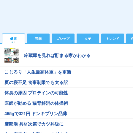
健康
芸能
ゴシップ
女子
トレンド
Y
冷蔵庫を見れば貯まる家かわかる
こじるり「人生最高体重」を更新
夏の寝不足 食事制限でも太る訳
体臭の原因 プロテインの可能性
医師が勧める 猫背解消の体操術
465gで321円 ドンキプリン品薄
麻辣湯 具材次第でカツ丼級に