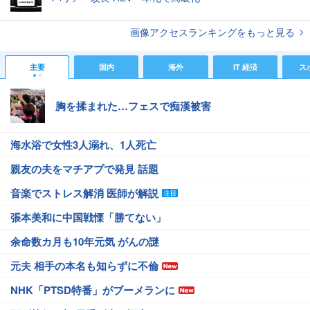
画像アクセスランキングをもっと見る
主要
国内
海外
IT 経済
ス
胸を揉まれた…フェスで痴漢被害
海水浴で女性3人溺れ、1人死亡
親友の夫をマチアプで発見 話題
音楽でストレス解消 医師が解説
張本美和に中国戦慄「勝てない」
余命数カ月も10年元気 がんの謎
元夫 相手の本名も知らずに不倫
NHK「PTSD特番」がブーメランに