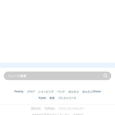
Peachy
ブログ
ショッピング
バンク
みんかぶ
みんかぶChoice
Kstyle
株探
プレスリリース
運営会社
利用規約
プライバシーポリシー
livedoorお客様サポートセンター
livedoor