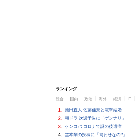
ランキング
総合
国内
政治
海外
経済
IT
1.
池田直人 佐藤佳奈と電撃結婚
2.
朝ドラ 次週予告に「ゲンナリ」
3.
ケンコバ コロナで謎の後遺症
4.
堂本剛の投稿に「匂わせなの?」