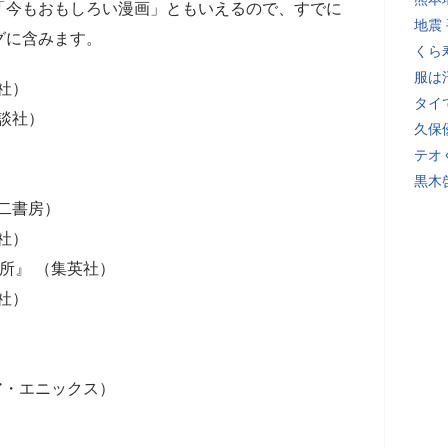
「今もおもしろい漫画」ともいえるので、すでに
地震
グに含みます。
くら
服は
社）
タイ
談社）
久保
テオ
黒木
二書房）
社）
所』 （集英社）
社）
ア・エニックス）