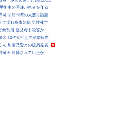
 手術中の医師が患者を守る
寿司 閉店間際の大盛り話題
汗で濡れ皮膚乾燥 男性死亡
で銃乱射 祖父母も殺害か
優太 10代女性との結婚報告
くん 加藤乃愛との破局発表
啓司氏 逮捕されていたか