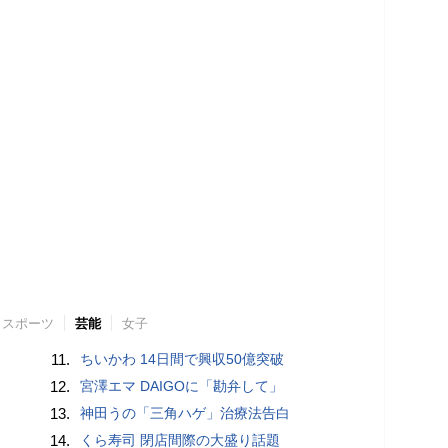
スポーツ
芸能
女子
11.
ちいかわ 14日間で興収50億突破
12.
宮澤エマ DAIGOに「勘弁して」
13.
神田うの「三角ハゲ」治療法告白
14.
くら寿司 閉店間際の大盛り話題