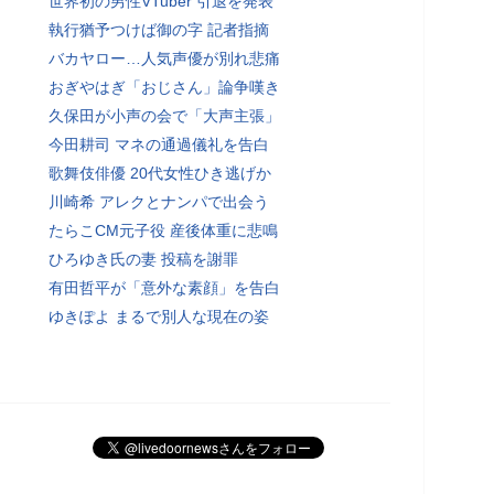
世界初の男性VTuber 引退を発表
執行猶予つけば御の字 記者指摘
バカヤロー…人気声優が別れ悲痛
おぎやはぎ「おじさん」論争嘆き
久保田が小声の会で「大声主張」
今田耕司 マネの通過儀礼を告白
歌舞伎俳優 20代女性ひき逃げか
川崎希 アレクとナンパで出会う
たらこCM元子役 産後体重に悲鳴
ひろゆき氏の妻 投稿を謝罪
有田哲平が「意外な素顔」を告白
ゆきぽよ まるで別人な現在の姿