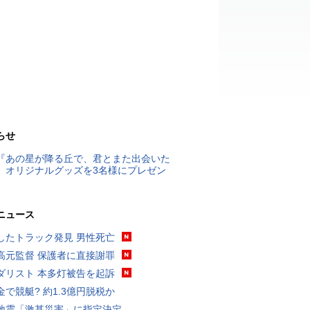
らせ
『あの星が降る丘で、君とまた出会いた
』オリジナルグッズを3名様にプレゼン
ニュース
したトラック発見 男性死亡
高元監督 保護者に直接謝罪
ダリスト 本多灯被告を起訴
金で競艇? 約1.3億円脱税か
地震「激甚災害」に指定決定