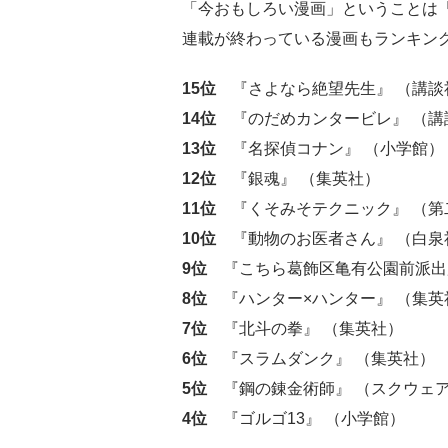
「今おもしろい漫画」ということは
連載が終わっている漫画もランキン
15位
『さよなら絶望先生』 （講談
14位
『のだめカンタービレ』 （講
13位
『名探偵コナン』 （小学館）
12位
『銀魂』 （集英社）
11位
『くそみそテクニック』 （第
10位
『動物のお医者さん』 （白泉
9位
『こちら葛飾区亀有公園前派出
8位
『ハンター×ハンター』 （集英
7位
『北斗の拳』 （集英社）
6位
『スラムダンク』 （集英社）
5位
『鋼の錬金術師』 （スクウェ
4位
『ゴルゴ13』 （小学館）