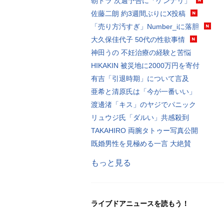
朝ドラ 次週予告に「ゲンナリ」
佐藤二朗 約3週間ぶりにX投稿
「売り方汚すぎ」Number_iに落胆
大久保佳代子 50代の性欲事情
神田うの 不妊治療の経験と苦悩
HIKAKIN 被災地に2000万円を寄付
有吉「引退時期」について言及
亜希と清原氏は「今が一番いい」
渡邊渚「キス」のヤジでパニック
リュウジ氏「ダルい」共感殺到
TAKAHIRO 両腕タトゥー写真公開
既婚男性を見極める一言 大絶賛
もっと見る
ライブドアニュースを読もう！