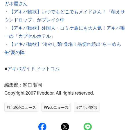
ガネ屋さん
・
【アキバ物欲】いつでもどこでもメイドさん！「萌えサ
ウンドロップ」がブレイク中
・
【アキバ物欲】外国人・コミケ族にも大人気！アキバ唯
一の「カプセルホテル」
・
【アキバ物欲】"冷やし麺"登場！品切れ続出"らーめん
缶"夏の陣
■
アキバガイド.ドットコム
編集部：関口 哲司
Copyright 2007 livedoor. All rights reserved.
#IT 経済ニュース
#Webニュース
#アキバ物欲