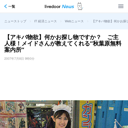
一覧
>
>
>
【アキバ物欲】何かお探
ニューストップ
IT 経済ニュース
Webニュース
【アキバ物欲】何かお探し物ですか？ ご主
人様！メイドさんが教えてくれる″秋葉原無料
案内所″
2007年7月8日 9時0分