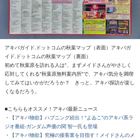
アキバガイド.ドットコムの秋葉マップ（表面）アキバガ
イド.ドットコムの秋葉マップ（裏面）
初めて秋葉原を訪れる人は"、まずメイドさんがやさしく
応対してくれる"秋葉原無料案内所"で、アキバ気分を満喫
してみてはいかがだろうか？ きっと、アキバ探訪が楽し
くなるだろう。
■こちらもオススメ！アキバ最新ニュース
・
【アキバ物欲】ハプニング続出！"よゐこ"のアキバ系ラ
ジオ番組-ガンダム声優の関 智一氏も登場
・
【アキバ物欲】究極の接客業を目指す！メイドさんのメ