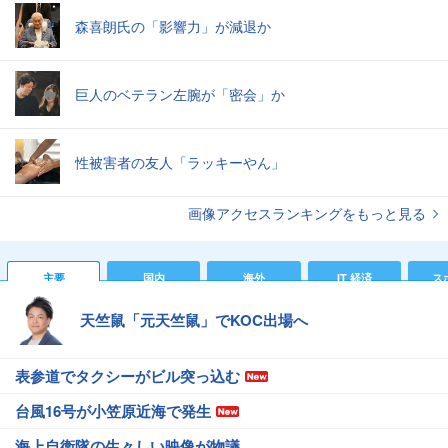
森喜朗氏の「影響力」が減退か
巨人のベテラン左腕が「密会」か
性被害者の友人「ラッキーやん」
画像アクセスランキングをもっと見る
主要
国内
海外
IT 経済
ス
天竺鼠「元天竺鼠」でKOC出場へ
表参道でタクシーがビル突っ込む
台風16号が小笠原近海で発生
海上自衛隊の生々しい映像が物議