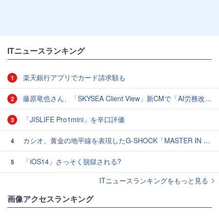
ITニュースランキング
楽天銀行アプリでカード請求額も
1
藤原竜也さん、「SKYSEA Client View」新CMで「AI労務改善」をアピール 働き方をAIが分析したら「すぐに休んで」と言われる？
2
「JISLIFE Pro1mini」を辛口評価
3
カシオ、黄金の地平線を表現したG-SHOCK「MASTER IN HORIZON GOLD」3モデル
4
「iOS14」さっそく脱獄される?
5
ITニュースランキングをもっと見る
画像アクセスランキング