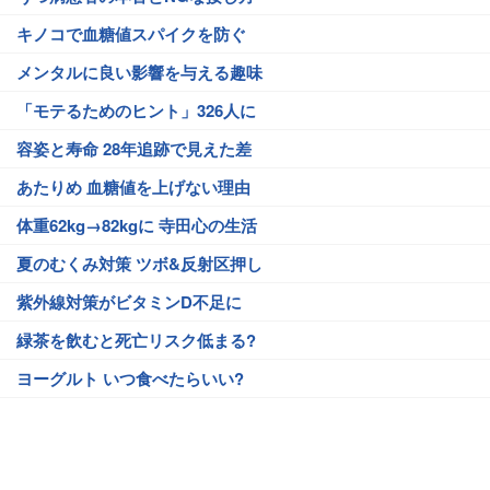
キノコで血糖値スパイクを防ぐ
メンタルに良い影響を与える趣味
「モテるためのヒント」326人に
容姿と寿命 28年追跡で見えた差
あたりめ 血糖値を上げない理由
体重62kg→82kgに 寺田心の生活
夏のむくみ対策 ツボ&反射区押し
紫外線対策がビタミンD不足に
緑茶を飲むと死亡リスク低まる?
ヨーグルト いつ食べたらいい?