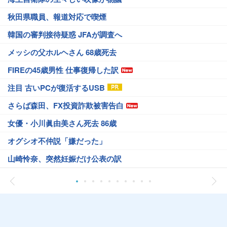
秋田県職員、報道対応で喫煙
韓国の審判接待疑惑 JFAが調査へ
メッシの父ホルヘさん 68歳死去
FIREの45歳男性 仕事復帰した訳
注目 古いPCが復活するUSB
さらば森田、FX投資詐欺被害告白
女優・小川眞由美さん死去 86歳
オグシオ不仲説「嫌だった」
山崎怜奈、突然妊娠だけ公表の訳