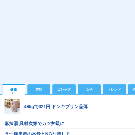
健康
芸能
ゴシップ
女子
トレンド
Y
465gで321円 ドンキプリン品薄
麻辣湯 具材次第でカツ丼級に
うつ病患者の本音とNGな接し方