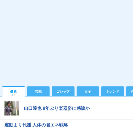
健康
芸能
ゴシップ
女子
トレンド
Y
山口達也 8年ぶり楽器姿に感涙か
運動より代謝 人体の省エネ戦略