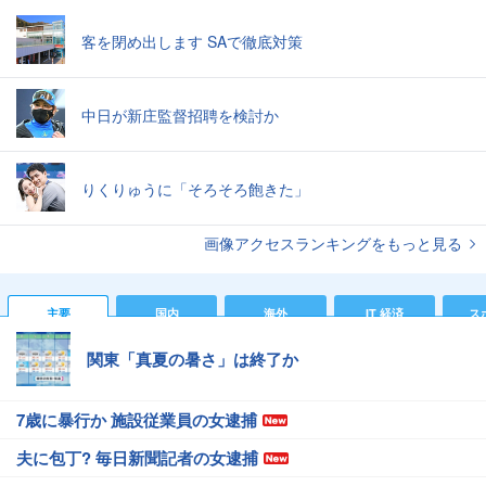
客を閉め出します SAで徹底対策
中日が新庄監督招聘を検討か
りくりゅうに「そろそろ飽きた」
画像アクセスランキングをもっと見る
主要
国内
海外
IT 経済
ス
関東「真夏の暑さ」は終了か
7歳に暴行か 施設従業員の女逮捕
夫に包丁? 毎日新聞記者の女逮捕