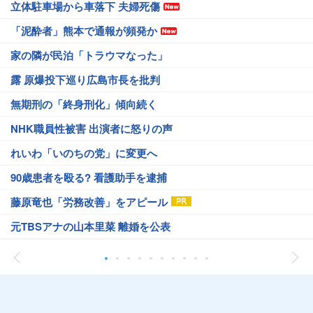
立体駐車場から車落下 夫婦死傷
「泥酔者」熊本で通報が頻発か
家の隣が民泊「トラウマなった」
露 原爆投下巡り広島市長を批判
無期刑の「終身刑化」傾向続く
NHK職員性被害 出演者に怒りの声
れいわ「いのちの党」に変更へ
90歳患者を殴る? 看護助手を逮捕
藤原竜也「労務改善」をアピール
元TBSアナの山本里菜 離婚を公表