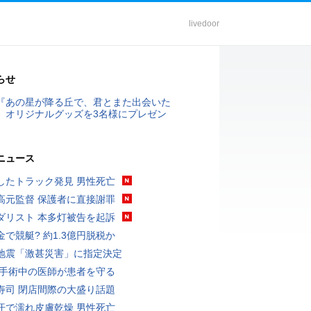
livedoor
らせ
『あの星が降る丘で、君とまた出会いた
』オリジナルグッズを3名様にプレゼン
ニュース
したトラック発見 男性死亡
高元監督 保護者に直接謝罪
ダリスト 本多灯被告を起訴
金で競艇? 約1.3億円脱税か
地震「激甚災害」に指定決定
 手術中の医師が患者を守る
寿司 閉店間際の大盛り話題
汗で濡れ皮膚乾燥 男性死亡