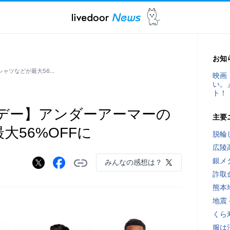
お知
シャツなどが最大56…
映画
い。
ト！
イムデー】アンダーアーマーの
主要
大56%OFFに
脱輪
広陵
銀メ
みんなの感想は？
詐取
熊本
地震
くら
服は