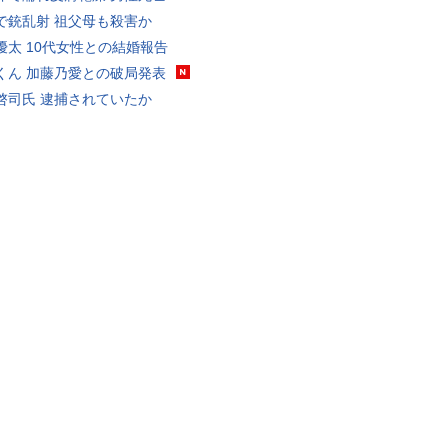
で銃乱射 祖父母も殺害か
優太 10代女性との結婚報告
くん 加藤乃愛との破局発表
啓司氏 逮捕されていたか