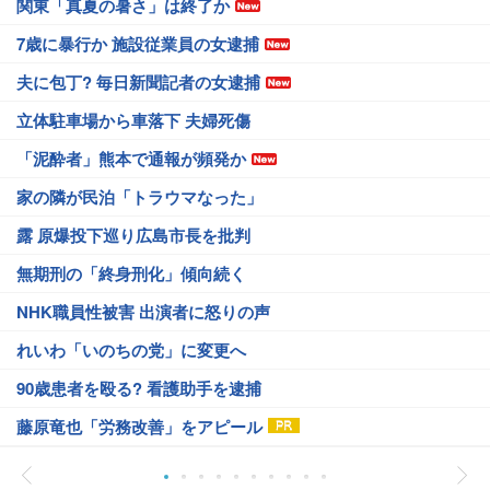
関東「真夏の暑さ」は終了か
7歳に暴行か 施設従業員の女逮捕
夫に包丁? 毎日新聞記者の女逮捕
立体駐車場から車落下 夫婦死傷
「泥酔者」熊本で通報が頻発か
家の隣が民泊「トラウマなった」
露 原爆投下巡り広島市長を批判
無期刑の「終身刑化」傾向続く
NHK職員性被害 出演者に怒りの声
れいわ「いのちの党」に変更へ
90歳患者を殴る? 看護助手を逮捕
藤原竜也「労務改善」をアピール