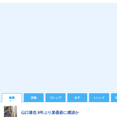
健康
芸能
ゴシップ
女子
トレンド
Y
山口達也 8年ぶり楽器姿に感涙か