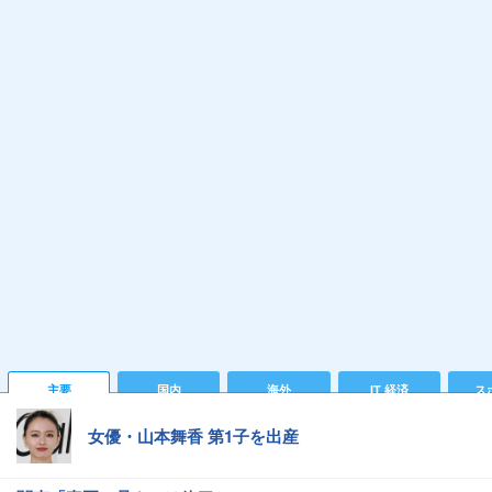
主要
国内
海外
IT 経済
ス
女優・山本舞香 第1子を出産