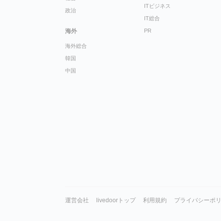
ITビジネス
政治
IT総合
海外
PR
海外総合
韓国
中国
運営会社
livedoorトップ
利用規約
プライバシーポ