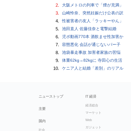
2.
大阪メトロの列車で「煙が充満」
3.
山崎怜奈、突然妊娠だけ公表の訳
4.
性被害者の友人「ラッキーやん」
5.
池田直人 佐藤佳奈と電撃結婚
6.
児ポ動画770本 酒飲ませ性加害か
7.
容態悪化 会話が通じないパー子
8.
池袋暴走事故 加害者家族の苦悩
9.
体重62kg→82kgに 寺田心の生活
10.
ケニア人と結婚「差別」のリアル
ニューストップ
IT 経済
経済総合
主要
マーケット
Web
国内
ガジェット
社会