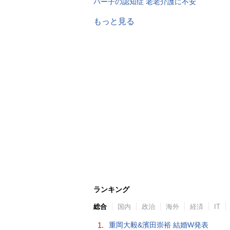
パー子の認知症 老老介護に不安
もっと見る
ランキング
総合
国内
政治
海外
経済
IT
1.
重岡大毅&濱田崇裕 結婚W発表