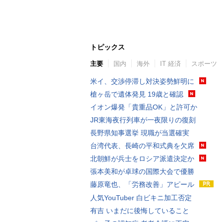
トピックス
主要
国内
海外
IT 経済
スポーツ
米イ、交渉停滞し対決姿勢鮮明に
槍ヶ岳で遺体発見 19歳と確認
イオン爆発「貴重品OK」と許可か
JR東海夜行列車が一夜限りの復刻
長野県知事選挙 現職が当選確実
台湾代表、長崎の平和式典を欠席
北朝鮮が兵士をロシア派遣決定か
張本美和が卓球の国際大会で優勝
藤原竜也、「労務改善」アピール
人気YouTuber 白ビキニ加工否定
有吉 いまだに後悔していること