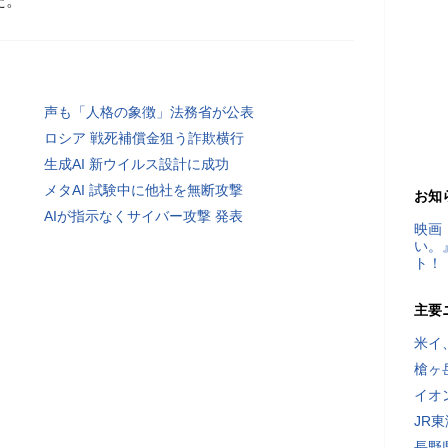
た。
声も「人格の象徴」法務省が公表
ロシア 戦死補償金狙う詐欺横行
生成AI 新ウイルス設計に成功
メタAI 試験中に他社を無断攻撃
お知
AIが指示なくサイバー攻撃 発表
映画
い。
ト！
主要
米イ
槍ヶ
イオ
JR
長野