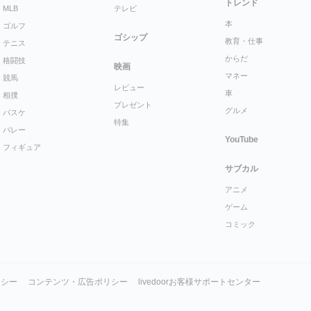
トレンド
MLB
テレビ
本
ゴルフ
ゴシップ
教育・仕事
テニス
からだ
格闘技
映画
マネー
競馬
レビュー
車
相撲
プレゼント
グルメ
バスケ
特集
バレー
YouTube
フィギュア
サブカル
アニメ
ゲーム
コミック
リシー
コンテンツ・広告ポリシー
livedoorお客様サポートセンター