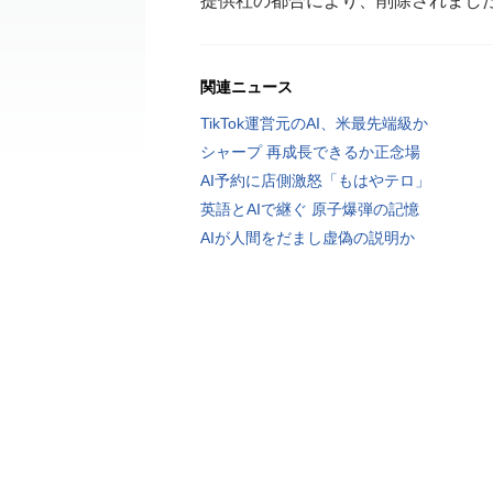
提供社の都合により、削除されまし
関連ニュース
TikTok運営元のAI、米最先端級か
シャープ 再成長できるか正念場
AI予約に店側激怒「もはやテロ」
英語とAIで継ぐ 原子爆弾の記憶
AIが人間をだまし虚偽の説明か