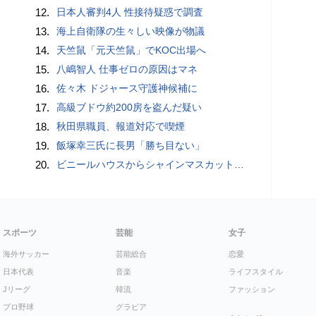
12.
日本人審判4人 性接待疑惑で調査
13.
海上自衛隊の生々しい映像が物議
14.
天竺鼠「元天竺鼠」でKOC出場へ
15.
八嶋智人 仕事ゼロの原因はマネ
16.
佐々木 ドジャース守護神候補に
17.
高級ブドウ約200房を盗んだ疑い
18.
秋田県職員、報道対応で喫煙
19.
飯塚幸三氏に長男「勝ち目ない」
20.
ビニールハウスからシャインマスカット約200房を盗んだ疑い ネットで販売か 無職の男（42）逮捕 岡山県警
スポーツ
芸能
女子
海外サッカー
芸能総合
恋愛
日本代表
音楽
ライフスタイル
Jリーグ
韓流
ファッション
プロ野球
グラビア