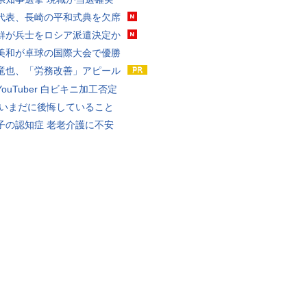
代表、長崎の平和式典を欠席
鮮が兵士をロシア派遣決定か
美和が卓球の国際大会で優勝
竜也、「労務改善」アピール
ouTuber 白ビキニ加工否定
 いまだに後悔していること
子の認知症 老老介護に不安