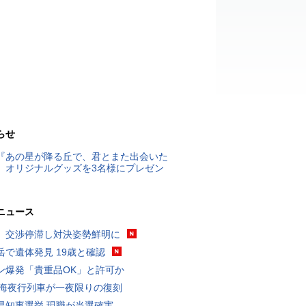
らせ
『あの星が降る丘で、君とまた出会いた
』オリジナルグッズを3名様にプレゼン
ニュース
、交渉停滞し対決姿勢鮮明に
岳で遺体発見 19歳と確認
ン爆発「貴重品OK」と許可か
東海夜行列車が一夜限りの復刻
県知事選挙 現職が当選確実