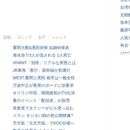
台湾
北朝
張本
藤原
芸能
ゴシップ
女子
トレンド
人気Y
有吉
重岡大毅&濱田崇裕 結婚W発表
パー
海水浴で3人が流される 1人死亡
VIVANT「別班」リアルな実態とは
JR東海「夜行」新幹線が初運行
WEST.重岡と濱田 相手は一般女性
万波中正が客席のボードに珍要求
オリラジ中田、帰国後初のTV出演
夏のイベント「配信派」が急増
表参道でタクシーがビル突っ込む
イラン モジタバ師の初公開映像?
天竺鼠「元天竺鼠」でKOC出場へ