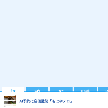
主要
国内
海外
IT 経済
ス
AI予約に店側激怒「もはやテロ」