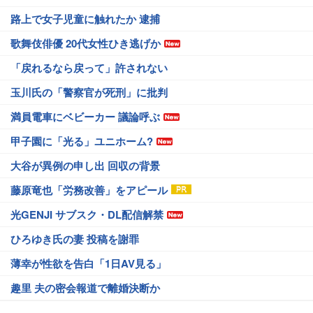
路上で女子児童に触れたか 逮捕
歌舞伎俳優 20代女性ひき逃げか
「戻れるなら戻って」許されない
玉川氏の「警察官が死刑」に批判
満員電車にベビーカー 議論呼ぶ
甲子園に「光る」ユニホーム?
大谷が異例の申し出 回収の背景
藤原竜也「労務改善」をアピール
光GENJI サブスク・DL配信解禁
ひろゆき氏の妻 投稿を謝罪
薄幸が性欲を告白「1日AV見る」
趣里 夫の密会報道で離婚決断か