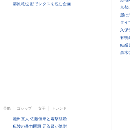
藤原竜也 顔でレタスを包む企画
京都
服は
タイ
久保
有明
結婚
黒木
芸能
ゴシップ
女子
トレンド
池田直人 佐藤佳奈と電撃結婚
広陵の暴力問題 元監督が陳謝