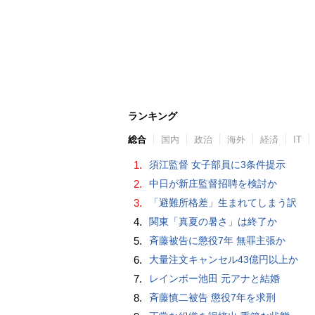
ランキング
総合
国内
政治
海外
経済
IT
1.
須江監督 女子部員に3条件提示
2.
中日が新庄監督招聘を検討か
3.
「避難所格差」生まれてしまう訳
4.
関東「真夏の暑さ」は終了か
5.
斉藤被告に懲役7年 無罪主張か
6.
大量注文キャンセル43億円以上か
7.
レインボー池田 元アナと結婚
8.
斉藤慎二被告 懲役7年を求刑