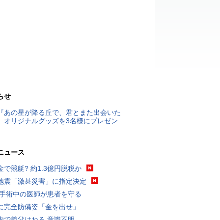
らせ
『あの星が降る丘で、君とまた出会いた
』オリジナルグッズを3名様にプレゼン
ニュース
金で競艇? 約1.3億円脱税か
地震「激甚災害」に指定決定
 手術中の医師が患者を守る
に完全防備姿「金を出せ」
内で義父はねる 意識不明