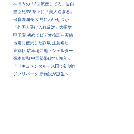
神田うの「3回流産してる」告白
豊臣兄弟! 茶々に「美人過ぎる」
保育園園長 女児にわいせつか
「外国人受け入れ反対」大幅増
甲子園 初めてビデオ検証を実施
地震に便乗した詐欺 注意喚起
東京駅 駐車場に地下シェルター
張本智和 中国勢撃破で8強入り
「ドキュメンタル」米国で初制作
ジブリパーク 新施設が誕生へ