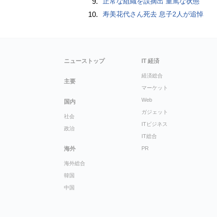
9.
正常な組織を誤摘出 重篤な状態
10.
寿美花代さん死去 息子2人が追悼
ニューストップ
IT 経済
経済総合
主要
マーケット
Web
国内
ガジェット
社会
ITビジネス
政治
IT総合
海外
PR
海外総合
韓国
中国