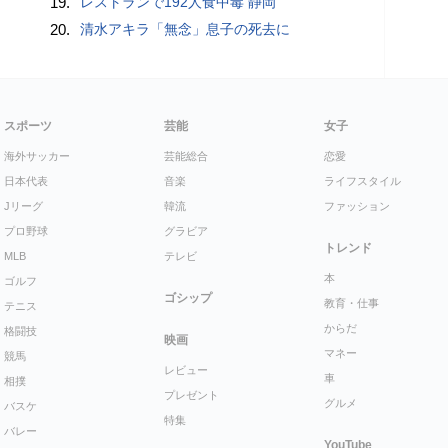
19.
レストランで192人食中毒 静岡
20.
清水アキラ「無念」息子の死去に
スポーツ
芸能
女子
海外サッカー
芸能総合
恋愛
日本代表
音楽
ライフスタイル
Jリーグ
韓流
ファッション
プロ野球
グラビア
トレンド
MLB
テレビ
本
ゴルフ
ゴシップ
教育・仕事
テニス
からだ
格闘技
映画
マネー
競馬
レビュー
車
相撲
プレゼント
グルメ
バスケ
特集
バレー
YouTube