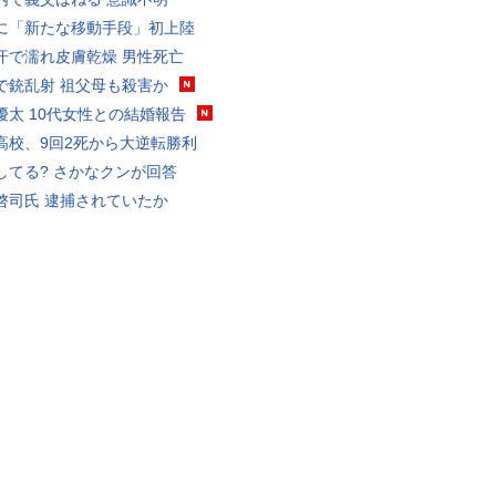
に「新たな移動手段」初上陸
汗で濡れ皮膚乾燥 男性死亡
で銃乱射 祖父母も殺害か
優太 10代女性との結婚報告
高校、9回2死から大逆転勝利
してる? さかなクンが回答
啓司氏 逮捕されていたか