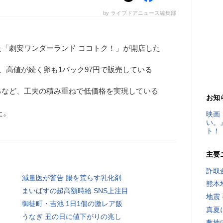
by ライブドアニュース編集部
「劇安ワンダーランド ココトク！」が開店した
円、高値が続く卵も1パック97円で販売している
るなど、工夫の積み重ねで低価格を実現している
お知
た。
映画
い。
ト！
主要
詐取
減量医が警告 腸を荒らす乳化剤
熊本
まいばすの超高額時給 SNS上注目
地震
御徒町・吉池 1日1個の激レア飯
真夏
うなぎ 丑の日に値下がりの兆し
敷地