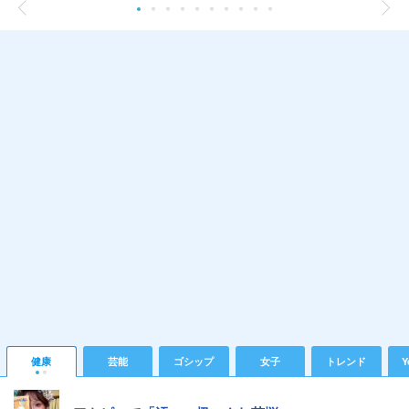
健康
芸能
ゴシップ
女子
トレンド
Y