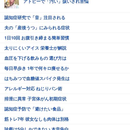
アトピーで「汚い」扱いされ苦悩
認知症研究で「音」注目される
夫の「産後うつ」にみられる症状
1日10回 お腹引き締まる簡単習慣
太りにくいアイス 栄養士が解説
血圧を下げる飲みもの 選び方は
毎日早歩き 1年で何キロ痩せるか
はちみつで血糖値スパイク発生は
アレルギー対応 ねじりパン術
排泄に異常 子宮体がん初期症状
認知症予防で「避けたい食品」
筋トレ7年 彼女なしも肉体は別格
診察は5分しかできない 本音告白