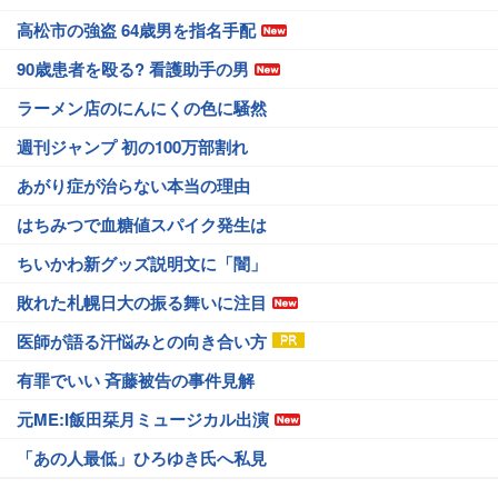
高松市の強盗 64歳男を指名手配
90歳患者を殴る? 看護助手の男
ラーメン店のにんにくの色に騒然
週刊ジャンプ 初の100万部割れ
あがり症が治らない本当の理由
はちみつで血糖値スパイク発生は
ちいかわ新グッズ説明文に「闇」
敗れた札幌日大の振る舞いに注目
医師が語る汗悩みとの向き合い方
有罪でいい 斉藤被告の事件見解
元ME:I飯田栞月ミュージカル出演
「あの人最低」ひろゆき氏へ私見