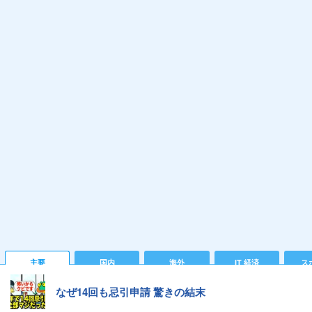
主要
国内
海外
IT 経済
ス
なぜ14回も忌引申請 驚きの結末