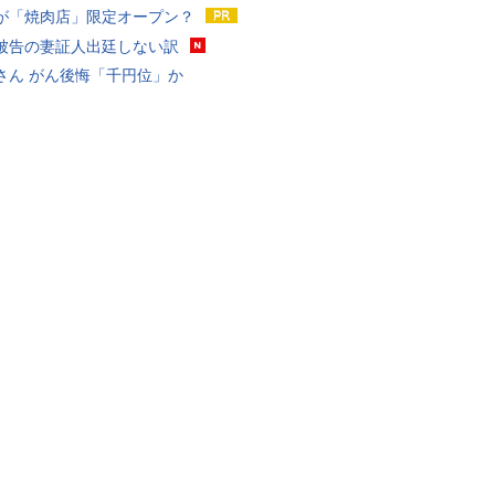
が「焼肉店」限定オープン？
被告の妻証人出廷しない訳
さん がん後悔「千円位」か