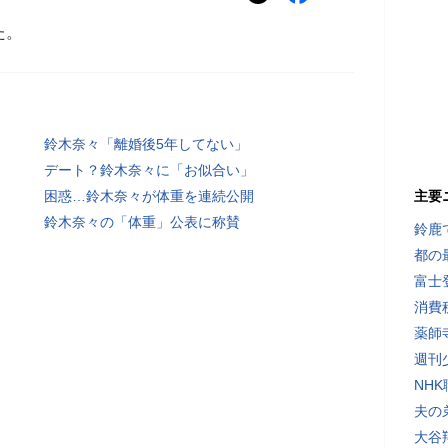
た。
鈴木奈々「離婚後5年してない」
デート？鈴木奈々に「お似合い」
困惑…鈴木奈々が体重を連続公開
主要
鈴木奈々の「体重」公表に称賛
鈴鹿
都の
富士
消費
薬師
週刊
NH
夫の
大谷