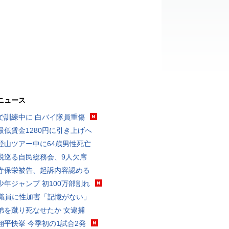
ニュース
で訓練中に 白バイ隊員重傷
最低賃金1280円に引き上げへ
登山ツアー中に64歳男性死亡
税巡る自民総務会、9人欠席
寺保栄被告、起訴内容認める
少年ジャンプ 初100万部割れ
K職員に性加害「記憶がない」
弟を蹴り死なせたか 女逮捕
翔平快挙 今季初の1試合2発