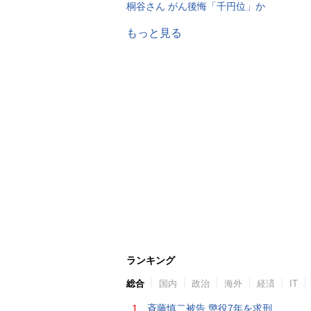
桐谷さん がん後悔「千円位」か
もっと見る
ランキング
総合
国内
政治
海外
経済
IT
1.
斉藤慎二被告 懲役7年を求刑