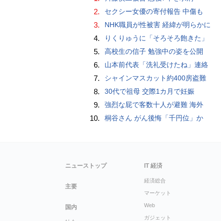
2.
セクシー女優の寄付報告 中傷も
3.
NHK職員が性被害 経緯が明らかに
4.
りくりゅうに「そろそろ飽きた」
5.
高校生の信子 勉強中の姿を公開
6.
山本前代表「洗礼受けたね」連絡
7.
シャインマスカット約400房盗難
8.
30代で祖母 交際1カ月で妊娠
9.
強烈な屁で客数十人が避難 海外
10.
桐谷さん がん後悔「千円位」か
ニューストップ
IT 経済
経済総合
主要
マーケット
Web
国内
ガジェット