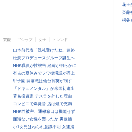
花王
斉藤
桐谷
芸能
ゴシップ
女子
トレンド
山本前代表「洗礼受けたね」連絡
松潤プロデュースグループ誕生へ
NHK職員が性被害 経緯が明らかに
有吉の夏休みでフワ復帰説が浮上
甲子園 開幕戦は仙台育英が制す
「ドキュメンタル」が米国初進出
著名投資家 テスラを外した理由
コンビニで爆発音 店は煙で充満
NHK性被害、通報窓口は機能せず
面識ない女性を襲ったか 男逮捕
小1女児はねられ意識不明 女逮捕