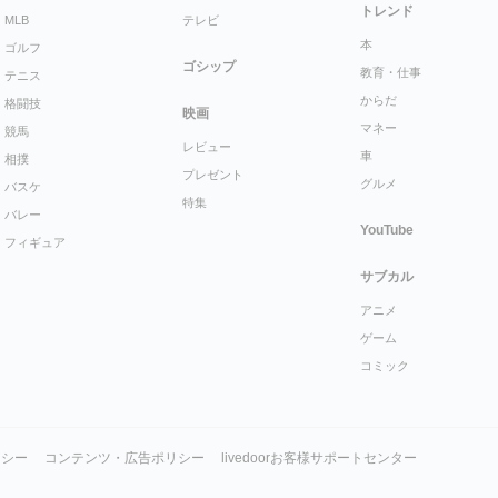
トレンド
MLB
テレビ
本
ゴルフ
ゴシップ
教育・仕事
テニス
からだ
格闘技
映画
マネー
競馬
レビュー
車
相撲
プレゼント
グルメ
バスケ
特集
バレー
YouTube
フィギュア
サブカル
アニメ
ゲーム
コミック
リシー
コンテンツ・広告ポリシー
livedoorお客様サポートセンター