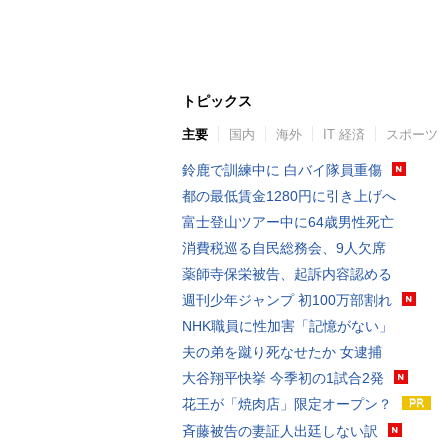
トピックス
主要
国内
海外
IT 経済
スポーツ
鈴鹿で訓練中に 白バイ隊員重傷
都の最低賃金1280円に引き上げへ
富士登山ツアー中に64歳男性死亡
消費税巡る自民総務会、9人欠席
薬師寺保栄被告、起訴内容認める
週刊少年ジャンプ 初100万部割れ
NHK職員に性加害「記憶がない」
夫の弟を蹴り死なせたか 女逮捕
大谷翔平快挙 今季初の1試合2発
花王が「焼肉店」限定オープン？
斉藤被告の妻証人出廷しない訳