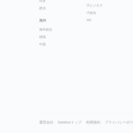
社会
ITビジネス
政治
IT総合
海外
PR
海外総合
韓国
中国
運営会社
livedoorトップ
利用規約
プライバシーポ