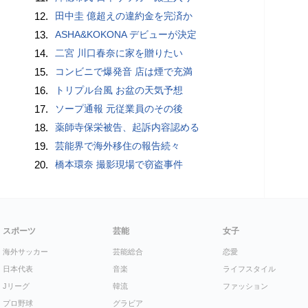
12.
田中圭 億超えの違約金を完済か
13.
ASHA&KOKONA デビューが決定
14.
二宮 川口春奈に家を贈りたい
15.
コンビニで爆発音 店は煙で充満
16.
トリプル台風 お盆の天気予想
17.
ソープ通報 元従業員のその後
18.
薬師寺保栄被告、起訴内容認める
19.
芸能界で海外移住の報告続々
20.
橋本環奈 撮影現場で窃盗事件
スポーツ
芸能
女子
海外サッカー
芸能総合
恋愛
日本代表
音楽
ライフスタイル
Jリーグ
韓流
ファッション
プロ野球
グラビア