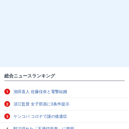
総合ニュースランキング
池田直人 佐藤佳奈と電撃結婚
1
須江監督 女子部員に3条件提示
2
ケンコバ コロナで謎の後遺症
3
駅で流れた「不適切音声」に声明
4