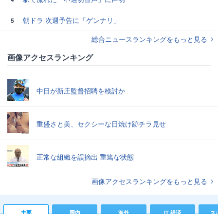
朝ドラ 次週予告に「ゲンナリ」
5
総合ニュースランキングをもっと見る
画像アクセスランキング
中日が新庄監督招聘を検討か
重盛さと美、セクシーな日焼け跡チラ見せ
正常な組織を誤摘出 重篤な状態
画像アクセスランキングをもっと見る
主要
国内
海外
IT 経済
ス