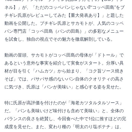
ネル】」が、「ただのコッペパンじゃない⁉︎“コッペ田島”をブ
チギレ氏原がレビューしてみた【重大発表あり】」と題した
動画を公開した。ブチギレ氏原とサカモトが、人気のコッペ
パン専門店「コッペ田島（パンの田島）」の多彩なメニュー
を試食し、独自の視点でその魅力を徹底解剖している。
動画の冒頭、サカモトがコッペ田島の母体が「ドトール」で
あるという意外な事実を紹介して実食がスタート。分厚い具
材が目を引く「ハムカツ」から始まり、「コク旨ソース焼き
そば」では、パサパサ感のないパン自体のクオリティの高さ
に気づき、氏原は「パンが美味い」と感心する姿を見せた。
特に氏原が高評価を付けたのが「海老カツタルタルソース」
だ。「パンも美味いけど味付けも含めて美味い」と、全体の
バランスの良さを絶賛し、今回食べた中で1位に推すほどの完
成度を見せた。また、変わり種の「明太のり塩ポテチ」は、