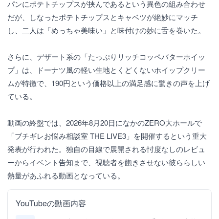
パンにポテトチップスが挟んであるという異色の組み合わせ
だが、しなったポテトチップスとキャベツが絶妙にマッチ
し、二人は「めっちゃ美味い」と味付けの妙に舌を巻いた。
さらに、デザート系の「たっぷりリッチコッペバターホイッ
プ」は、ドーナツ風の軽い生地とくどくないホイップクリー
ムが特徴で、190円という価格以上の満足感に驚きの声を上げ
ている。
動画の終盤では、2026年8月20日になかのZERO大ホールで
「ブチギレお悩み相談室 THE LIVE3」を開催するという重大
発表が行われた。独自の目線で展開される忖度なしのレビュ
ーからイベント告知まで、視聴者を飽きさせない彼ららしい
熱量があふれる動画となっている。
YouTubeの動画内容