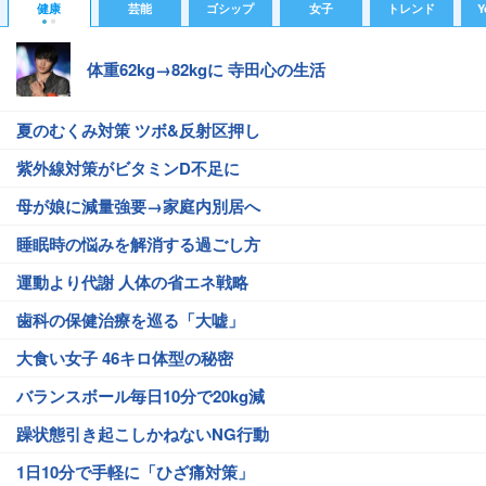
健康
芸能
ゴシップ
女子
トレンド
Y
体重62kg→82kgに 寺田心の生活
夏のむくみ対策 ツボ&反射区押し
紫外線対策がビタミンD不足に
母が娘に減量強要→家庭内別居へ
睡眠時の悩みを解消する過ごし方
運動より代謝 人体の省エネ戦略
歯科の保健治療を巡る「大嘘」
大食い女子 46キロ体型の秘密
バランスボール毎日10分で20kg減
躁状態引き起こしかねないNG行動
1日10分で手軽に「ひざ痛対策」