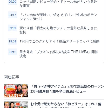
コッペ田島レビュー開始・ドトール系列という意外
00:00
な事実
「パン自体が美味い」焼きそばパンで生地のポテン
04:17
シャルに気づく
変わり種「明太のり塩ポテチ」の意外な美味しさに
09:59
驚愕
190円でこのクオリティ！絶品デザートコッペに感動
19:08
重大発表「ブチギレお悩み相談室 THE LIVE3」開催
21:12
決定
関連記事
「買うべき神アイテム」SNSで超話題のローソン
238円濃厚担々麺を辛口徹底レビュー
お中元で絶対外さない「神ゼリー」はこれ！偏