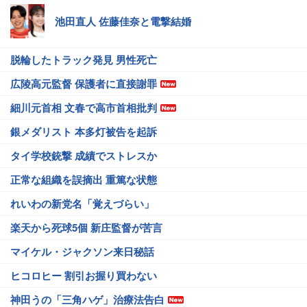
池田直人 佐藤佳奈と電撃結婚
脱輪したトラック発見 男性死亡
広陵高元監督 保護者に直接謝罪
細川元首相 文春で高市首相批判
銀メダリスト 本多灯被告を起訴
タイ学校銃撃 成績でストレスか
正常な組織を誤摘出 重篤な状態
れいわの新党名「覚えづらい」
楽天から死球5個 新庄監督が苦言
マイケル・ジャクソン来日秘話
ヒコロヒー 割引お握り買わない
神田うの「三角ハゲ」治療法告白