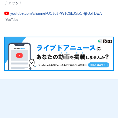
youtube.com/channel/UC3c8PW1C5kJGbCRjFJoTDwA
YouTube