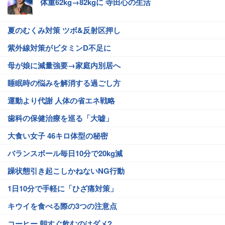
体重62kg→82kgに 寺田心の生活
夏のむくみ対策 ツボ&反射区押し
紫外線対策がビタミンD不足に
母が娘に減量強要→家庭内別居へ
睡眠時の悩みを解消する過ごし方
運動より代謝 人体の省エネ戦略
歯科の保健治療を巡る「大嘘」
大食い女子 46キロ体型の秘密
バランスボール毎日10分で20kg減
躁状態引き起こしかねないNG行動
1日10分で手軽に「ひざ痛対策」
キウイを食べる際の3つの注意点
コーヒー 朝すぐ飲むのはダメ?