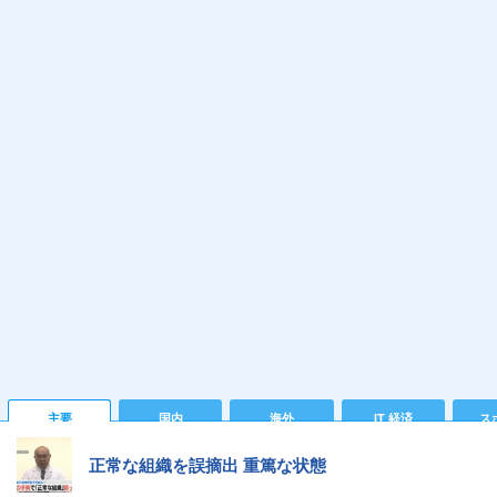
主要
国内
海外
IT 経済
ス
正常な組織を誤摘出 重篤な状態