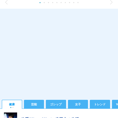
健康
芸能
ゴシップ
女子
トレンド
Y