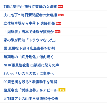
7歳に暴行か 施設従業員の女逮捕
夫に包丁? 毎日新聞記者の女逮捕
立体駐車場から車落下 夫婦死傷
「泥酔者」熊本で通報が頻発か
家の隣が民泊「トラウマなった」
露 原爆投下巡り広島市長を批判
無期刑の「終身刑化」傾向続く
NHK職員性被害 出演者に怒りの声
れいわ「いのちの党」に変更へ
90歳患者を殴る? 看護助手を逮捕
藤原竜也「労務改善」をアピール
元TBSアナの山本里菜 離婚を公表