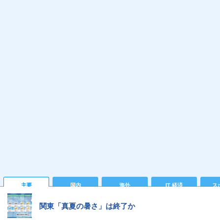
主要
国内
海外
IT 経済
ス
関東「真夏の暑さ」は終了か