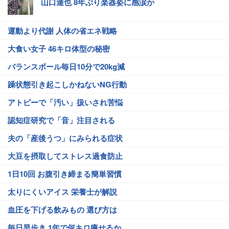
山口達也 8年ぶり楽器姿に感涙か
運動より代謝 人体の省エネ戦略
大食い女子 46キロ体型の秘密
バランスボール毎日10分で20kg減
躁状態引き起こしかねないNG行動
アトピーで「汚い」扱いされ苦悩
認知症研究で「音」注目される
夫の「産後うつ」にみられる症状
大豆を摂取してストレス過食防止
1日10回 お腹引き締まる簡単習慣
太りにくいアイス 栄養士が解説
血圧を下げる飲みもの 選び方は
毎日早歩き 1年で何キロ痩せるか