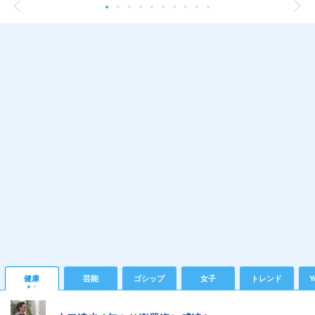
健康
芸能
ゴシップ
女子
トレンド
Y