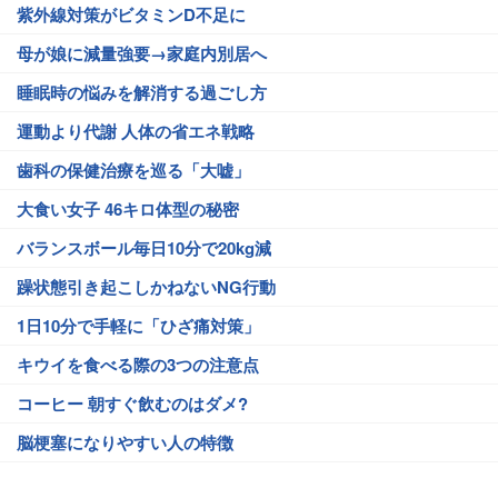
紫外線対策がビタミンD不足に
母が娘に減量強要→家庭内別居へ
睡眠時の悩みを解消する過ごし方
運動より代謝 人体の省エネ戦略
歯科の保健治療を巡る「大嘘」
大食い女子 46キロ体型の秘密
バランスボール毎日10分で20kg減
躁状態引き起こしかねないNG行動
1日10分で手軽に「ひざ痛対策」
キウイを食べる際の3つの注意点
コーヒー 朝すぐ飲むのはダメ?
脳梗塞になりやすい人の特徴