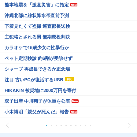
熊本地震を「激甚災害」に指定
沖縄北部に線状降水帯直前予測
下着見たくて盗撮 巡査部長送検
主犯格とされる男 無期懲役判決
カラオケで15歳少女に性暴行か
ペット定期検診 約6割が受診せず
シャープ 再成長できるか正念場
注目 古いPCが復活するUSB
HIKAKIN 被災地に2000万円を寄付
双子出産 中川翔子が体重を公表
小木博明「親父が死んだ」報告