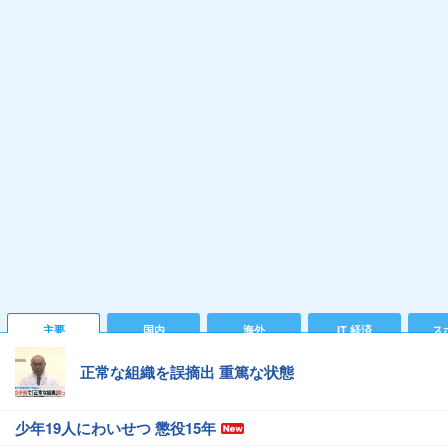
主要
国内
海外
IT 経済
ス
正常な組織を誤摘出 重篤な状態
少年19人にわいせつ 懲役15年