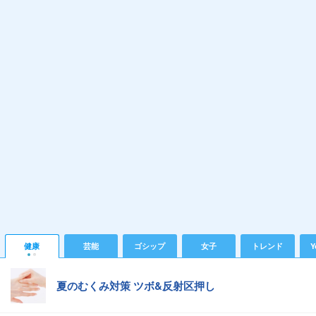
健康
芸能
ゴシップ
女子
トレンド
Y
夏のむくみ対策 ツボ&反射区押し