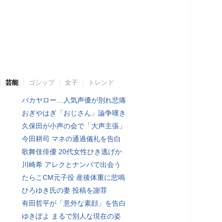
芸能
ゴシップ
女子
トレンド
バカヤロー…人気声優が別れ悲痛
おぎやはぎ「おじさん」論争嘆き
久保田が小声の会で「大声主張」
今田耕司 マネの通過儀礼を告白
歌舞伎俳優 20代女性ひき逃げか
川崎希 アレクとナンパで出会う
たらこCM元子役 産後体重に悲鳴
ひろゆき氏の妻 投稿を謝罪
有田哲平が「意外な素顔」を告白
ゆきぽよ まるで別人な現在の姿