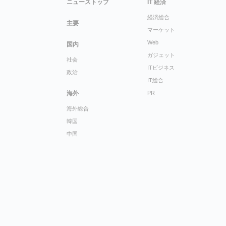
ニューストップ
IT 経済
経済総合
主要
マーケット
Web
国内
ガジェット
社会
ITビジネス
政治
IT総合
海外
PR
海外総合
韓国
中国