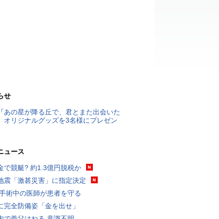
らせ
『あの星が降る丘で、君とまた出会いた
』オリジナルグッズを3名様にプレゼン
ニュース
金で競艇? 約1.3億円脱税か
地震「激甚災害」に指定決定
 手術中の医師が患者を守る
に完全防備姿「金を出せ」
内で義父はねる 意識不明