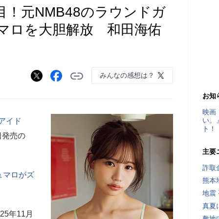
目！元NMB48のラウンドガ
マロを大胆解放 和田海佑
みんなの感想は？
お知
映画
い。
アイド
ト！
日発売の
主要
詐取
ュマロがズ
熊本
地震
真夏
25年11月
敷地