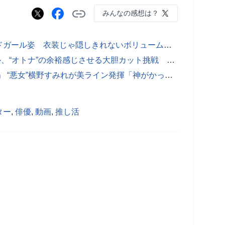
みんなの感想は？
【実際の写真】話題になったラウンドガール姿 衣装じゃ隠しきれないボリューム感！
Box世界戦で大注目のラウンドガール、“オトナ”の余裕感じさせる大胆カット挑戦 日南まみ「FLASH」登場
元NMBグラドルの「くびれが絶好調」 “悪女”横野すみれが美ライン発揮「神がかって」「反則級」
ター
,
俳優
,
動画
,
推し活