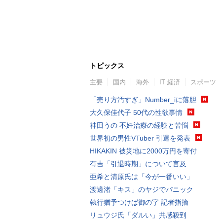
トピックス
主要
国内
海外
IT 経済
スポーツ
「売り方汚すぎ」Number_iに落胆
大久保佳代子 50代の性欲事情
神田うの 不妊治療の経験と苦悩
世界初の男性VTuber 引退を発表
HIKAKIN 被災地に2000万円を寄付
有吉「引退時期」について言及
亜希と清原氏は「今が一番いい」
渡邊渚「キス」のヤジでパニック
執行猶予つけば御の字 記者指摘
リュウジ氏「ダルい」共感殺到