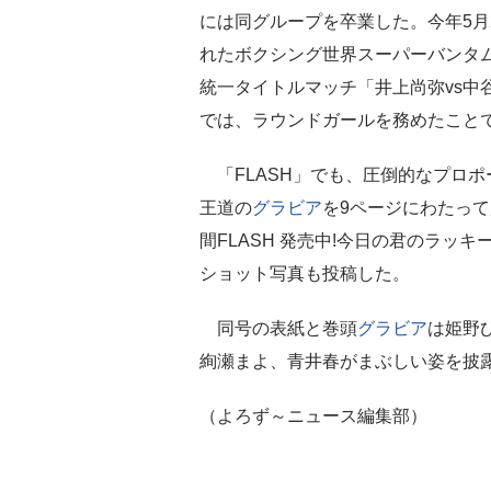
には同グループを卒業した。今年5月
れたボクシング世界スーパーバンタ
統一タイトルマッチ「井上尚弥vs中
では、ラウンドガールを務めたこと
「FLASH」でも、圧倒的なプロ
王道の
グラビア
を9ページにわたって
間FLASH 発売中!今日の君のラッ
ショット写真も投稿した。
同号の表紙と巻頭
グラビア
は姫野
絢瀬まよ、青井春がまぶしい姿を披
（よろず～ニュース編集部）