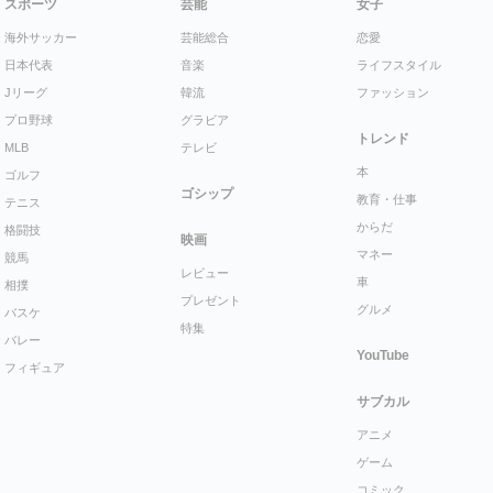
スポーツ
芸能
女子
海外サッカー
芸能総合
恋愛
日本代表
音楽
ライフスタイル
Jリーグ
韓流
ファッション
プロ野球
グラビア
トレンド
MLB
テレビ
本
ゴルフ
ゴシップ
教育・仕事
テニス
からだ
格闘技
映画
マネー
競馬
レビュー
車
相撲
プレゼント
グルメ
バスケ
特集
バレー
YouTube
フィギュア
サブカル
アニメ
ゲーム
コミック