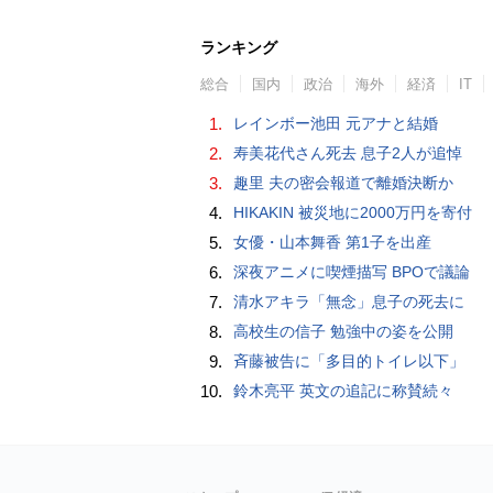
ランキング
総合
国内
政治
海外
経済
IT
1.
レインボー池田 元アナと結婚
2.
寿美花代さん死去 息子2人が追悼
3.
趣里 夫の密会報道で離婚決断か
4.
HIKAKIN 被災地に2000万円を寄付
5.
女優・山本舞香 第1子を出産
6.
深夜アニメに喫煙描写 BPOで議論
7.
清水アキラ「無念」息子の死去に
8.
高校生の信子 勉強中の姿を公開
9.
斉藤被告に「多目的トイレ以下」
10.
鈴木亮平 英文の追記に称賛続々