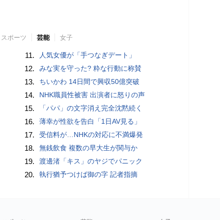
スポーツ
芸能
女子
11.
人気女優が「手つなぎデート」
12.
みな実を守った? 粋な行動に称賛
13.
ちいかわ 14日間で興収50億突破
14.
NHK職員性被害 出演者に怒りの声
15.
「パパ」の文字消え完全沈黙続く
16.
薄幸が性欲を告白「1日AV見る」
17.
受信料が…NHKの対応に不満爆発
18.
無銭飲食 複数の早大生が関与か
19.
渡邊渚「キス」のヤジでパニック
20.
執行猶予つけば御の字 記者指摘