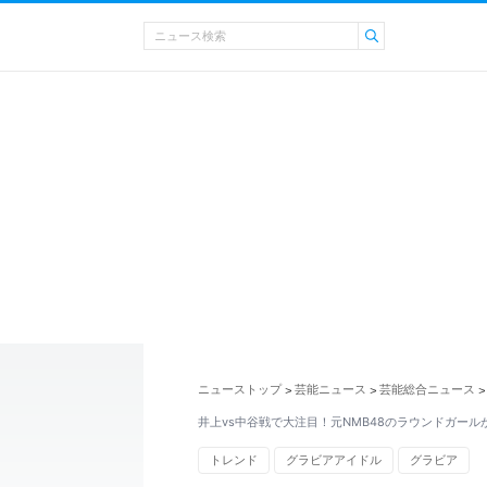
ニューストップ
芸能ニュース
芸能総合ニュース
>
>
>
井上vs中谷戦で大注目！元NMB48のラウンドガール
トレンド
グラビアアイドル
グラビア