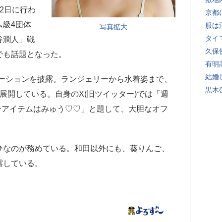
2日に行わ
京都
ム級4団体
服は
写真拡大
タイ
谷潤人」戦
久保
でも話題となった。
有明
結婚
ポーションを披露。ランジェリーから水着姿まで、
黒木
展開している。自身のX(旧ツイッター)では「週
キーアイテムはみゅう♡♡」と題して、大胆なオフ
ひなのが務めている。和田以外にも、葵りんご、
露している。