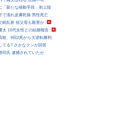
に「新たな移動手段」初上陸
汗で濡れ皮膚乾燥 男性死亡
で銃乱射 祖父母も殺害か
優太 10代女性との結婚報告
高校、9回2死から大逆転勝利
してる? さかなクンが回答
啓司氏 逮捕されていたか