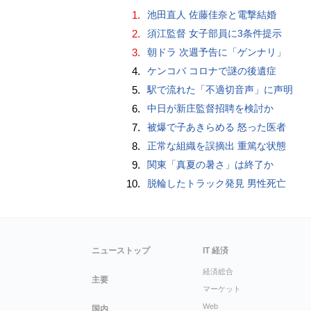
1.
池田直人 佐藤佳奈と電撃結婚
2.
須江監督 女子部員に3条件提示
3.
朝ドラ 次週予告に「ゲンナリ」
4.
ケンコバ コロナで謎の後遺症
5.
駅で流れた「不適切音声」に声明
6.
中日が新庄監督招聘を検討か
7.
被爆で子あきらめる 怒った医者
8.
正常な組織を誤摘出 重篤な状態
9.
関東「真夏の暑さ」は終了か
10.
脱輪したトラック発見 男性死亡
ニューストップ
IT 経済
経済総合
主要
マーケット
Web
国内