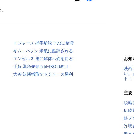
た。
ドジャース 捕手離脱でV3に暗雲
キム・ハソン 米紙に酷評される
エンゼルス 遂に解体へ舵を切る
お知
千賀 緊急先発も5回KO 8敗目
映画
い。
大谷 決勝犠飛でドジャース勝利
ト！
主要
脱輪
広陵
銀メ
詐取
熊本