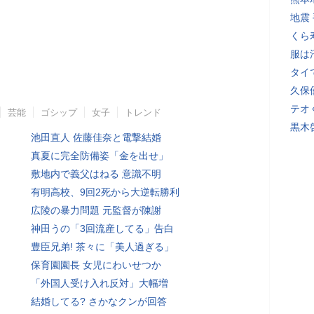
地震
くら
服は
タイ
久保
テオ
芸能
ゴシップ
女子
トレンド
黒木
池田直人 佐藤佳奈と電撃結婚
真夏に完全防備姿「金を出せ」
敷地内で義父はねる 意識不明
有明高校、9回2死から大逆転勝利
広陵の暴力問題 元監督が陳謝
神田うの「3回流産してる」告白
豊臣兄弟! 茶々に「美人過ぎる」
保育園園長 女児にわいせつか
「外国人受け入れ反対」大幅増
結婚してる? さかなクンが回答