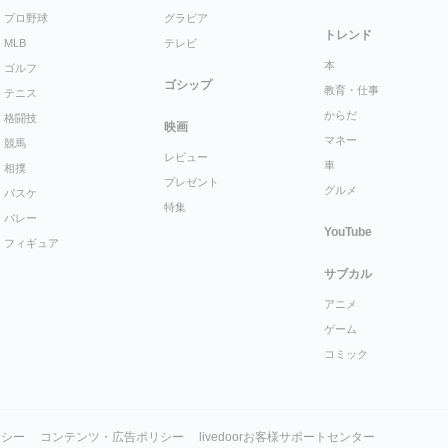
プロ野球
グラビア
トレンド
MLB
テレビ
本
ゴルフ
ゴシップ
教育・仕事
テニス
からだ
格闘技
映画
マネー
競馬
レビュー
車
相撲
プレゼント
グルメ
バスケ
特集
バレー
YouTube
フィギュア
サブカル
アニメ
ゲーム
コミック
リシー
コンテンツ・広告ポリシー
livedoorお客様サポートセンター