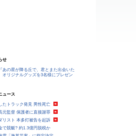
らせ
『あの星が降る丘で、君とまた出会いた
』オリジナルグッズを3名様にプレゼン
ニュース
したトラック発見 男性死亡
高元監督 保護者に直接謝罪
ダリスト 本多灯被告を起訴
金で競艇? 約1.3億円脱税か
地震「激甚災害」に指定決定