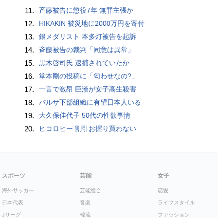
11.
斉藤被告に懲役7年 無罪主張か
12.
HIKAKIN 被災地に2000万円を寄付
13.
銀メダリスト 本多灯被告を起訴
14.
斉藤被告の裁判「同意は異常」
15.
黒木啓司氏 逮捕されていたか
16.
堂本剛の投稿に「匂わせなの?」
17.
一言で激昂 巨漢が女子高生殺害
18.
バルサ下部組織に有望日本人いる
19.
大久保佳代子 50代の性欲事情
20.
ヒコロヒー 割引お握り買わない
スポーツ
芸能
女子
海外サッカー
芸能総合
恋愛
日本代表
音楽
ライフスタイル
Jリーグ
韓流
ファッション