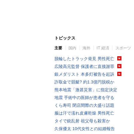
トピックス
主要
国内
海外
IT 経済
スポーツ
脱輪したトラック発見 男性死亡
広陵高元監督 保護者に直接謝罪
銀メダリスト 本多灯被告を起訴
詐取金で競艇? 約1.3億円脱税か
熊本地震「激甚災害」に指定決定
地震 手術中の医師が患者を守る
くら寿司 閉店間際の大盛り話題
服は汗で濡れ皮膚乾燥 男性死亡
タイで銃乱射 祖父母も殺害か
久保優太 10代女性との結婚報告