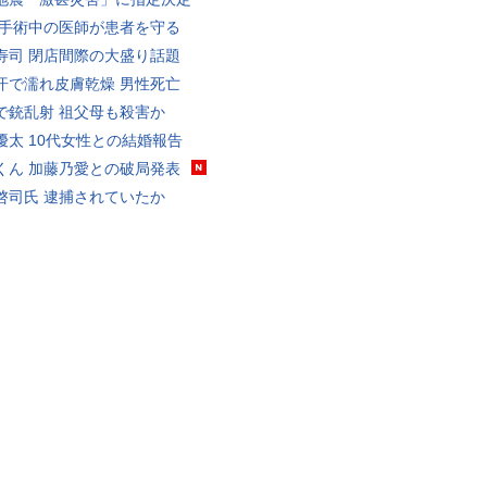
 手術中の医師が患者を守る
寿司 閉店間際の大盛り話題
汗で濡れ皮膚乾燥 男性死亡
で銃乱射 祖父母も殺害か
優太 10代女性との結婚報告
くん 加藤乃愛との破局発表
啓司氏 逮捕されていたか