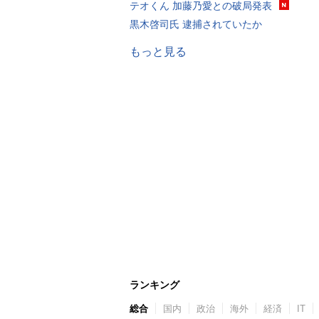
テオくん 加藤乃愛との破局発表
黒木啓司氏 逮捕されていたか
もっと見る
ランキング
総合
国内
政治
海外
経済
IT