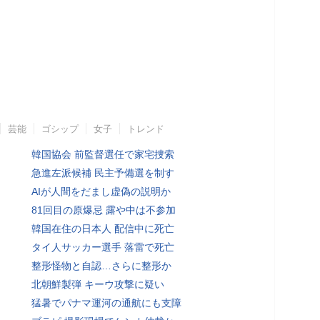
芸能
ゴシップ
女子
トレンド
韓国協会 前監督選任で家宅捜索
急進左派候補 民主予備選を制す
AIが人間をだまし虚偽の説明か
81回目の原爆忌 露や中は不参加
韓国在住の日本人 配信中に死亡
タイ人サッカー選手 落雷で死亡
整形怪物と自認…さらに整形か
北朝鮮製弾 キーウ攻撃に疑い
猛暑でパナマ運河の通航にも支障