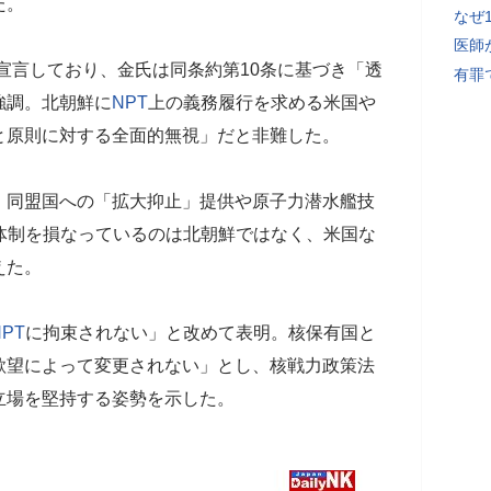
た。
なぜ
医師
宣言しており、金氏は同条約第10条に基づき「透
有罪
強調。北朝鮮に
NPT
上の義務履行を求める米国や
と原則に対する全面的無視」だと非難した。
、同盟国への「拡大抑止」提供や原子力潜水艦技
体制を損なっているのは北朝鮮ではなく、米国な
えた。
NPT
に拘束されない」と改めて表明。核保有国と
欲望によって変更されない」とし、核戦力政策法
立場を堅持する姿勢を示した。