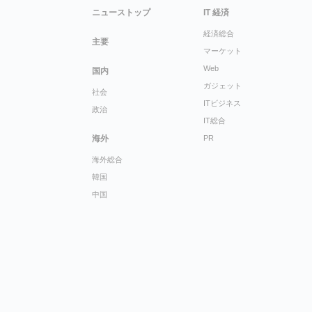
ニューストップ
IT 経済
経済総合
主要
マーケット
Web
国内
ガジェット
社会
ITビジネス
政治
IT総合
海外
PR
海外総合
韓国
中国