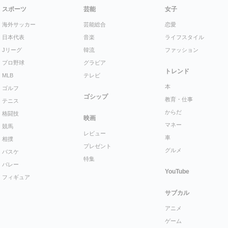
スポーツ
芸能
女子
海外サッカー
芸能総合
恋愛
日本代表
音楽
ライフスタイル
Jリーグ
韓流
ファッション
プロ野球
グラビア
トレンド
MLB
テレビ
本
ゴルフ
ゴシップ
教育・仕事
テニス
からだ
格闘技
映画
マネー
競馬
レビュー
車
相撲
プレゼント
グルメ
バスケ
特集
バレー
YouTube
フィギュア
サブカル
アニメ
ゲーム