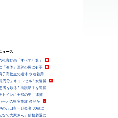
ニュース
の視察動画「すべて計算」
に「液体」医師の男に有罪
男子高校生の遺体 水着着用
3億円分」キャンセル? 女逮捕
歳患者を殴る? 看護助手を逮捕
子トイレに全裸の男」逮捕
カーとの衝突事故 多発か
中の八田與一容疑者 30歳に
んなで大家さん」債務超過に