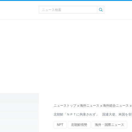
ニューストップ
海外ニュース
海外総合ニュース
>
>
>
北朝鮮「ＮＰＴに拘束されず」 国連大使、米国を非
NPT
北朝鮮情勢
海外・国際ニュース