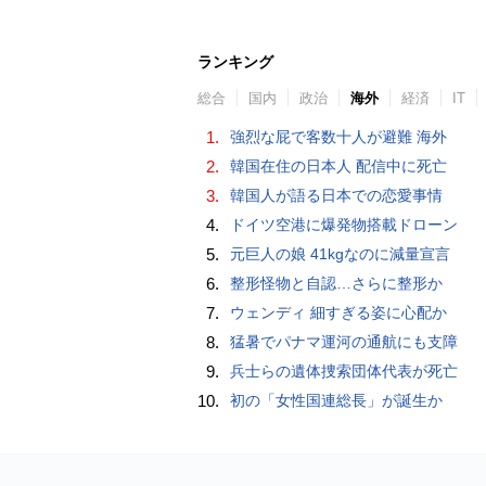
ランキング
総合
国内
政治
海外
経済
IT
1.
強烈な屁で客数十人が避難 海外
2.
韓国在住の日本人 配信中に死亡
3.
韓国人が語る日本での恋愛事情
4.
ドイツ空港に爆発物搭載ドローン
5.
元巨人の娘 41kgなのに減量宣言
6.
整形怪物と自認…さらに整形か
7.
ウェンディ 細すぎる姿に心配か
8.
猛暑でパナマ運河の通航にも支障
9.
兵士らの遺体捜索団体代表が死亡
10.
初の「女性国連総長」が誕生か