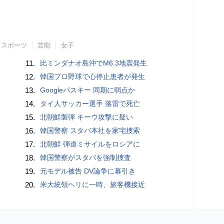
スポーツ
芸能
女子
11.
比ミンダナオ島沖でM6.3地震発生
12.
韓国プロ野球で心停止患者が発生
13.
Googleパスキー 同期に弱点か
14.
タイ人サッカー選手 落雷で死亡
15.
北朝鮮製弾 キーウ攻撃に疑い
16.
韓国警察 スタバ本社を家宅捜索
17.
北朝鮮 弾道ミサイルをロシアに
18.
韓国警察がスタバを強制捜査
19.
元モデル被告 DV論争に幕引き
20.
米大統領ヘリに一時、旅客機接近