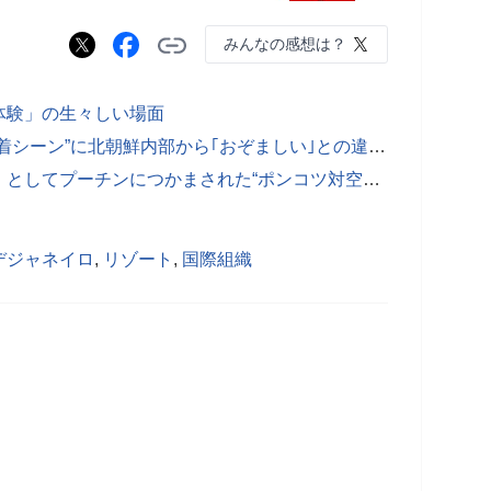
みんなの感想は？
体験」の生々しい場面
【写真】金正恩父娘“恋人のような密着シーン”に北朝鮮内部から｢おぞましい｣との違和感も
【写真】金正恩が派兵の「血の代償」としてプーチンにつかまされた“ポンコツ対空兵器”
デジャネイロ
,
リゾート
,
国際組織