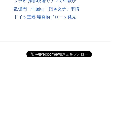
ブラピ 撮影現場でケンカ仲裁か
数億円…中国の「頂き女子」事情
ドイツ空港 爆発物ドローン発見