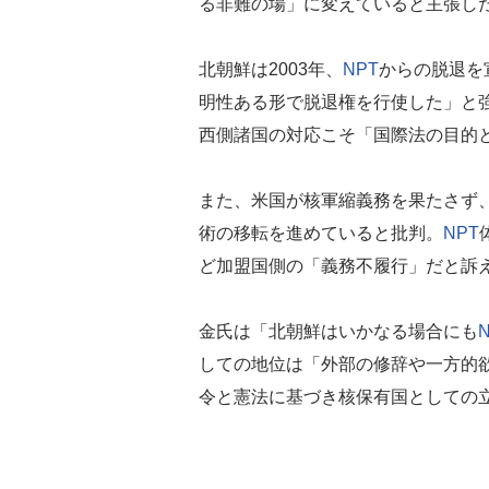
る非難の場」に変えていると主張し
北朝鮮は2003年、
NPT
からの脱退を
明性ある形で脱退権を行使した」と
西側諸国の対応こそ「国際法の目的
また、米国が核軍縮義務を果たさず
術の移転を進めていると批判。
NPT
ど加盟国側の「義務不履行」だと訴
金氏は「北朝鮮はいかなる場合にも
しての地位は「外部の修辞や一方的
令と憲法に基づき核保有国としての