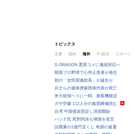
トピックス
主要
国内
海外
IT 経済
スポーツ
G-DRAGON 悪質コメに徹底対応へ
韓国プロ野球で心停止患者が発生
初の「女性国連総長」が誕生か
兵士らの遺体捜索団体代表が死亡
米大統領ヘリに一時、旅客機接近
ガザ空爆 112人分の集団葬儀営む
台湾 中国侵攻想定し演習開始
ハシナ氏 死刑判決も帰国を宣言
誤廃棄の1億円宝くじ 奇跡の返還