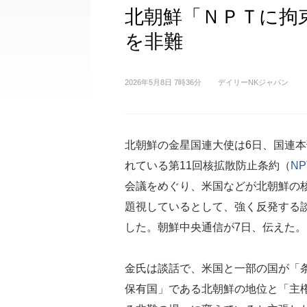
北朝鮮「ＮＰＴに拘
を非難
2026年5月8日 7時36分
デイリーNKジャパン
北朝鮮の金星国連大使は6日、国連
れている第11回核拡散防止条約（
NP
会議をめぐり、米国などが北朝鮮の
題視しているとして、強く反発する
した。朝鮮中央通信が7日、伝えた。
金氏は談話で、米国と一部の国が「
保有国」である北朝鮮の地位と「主