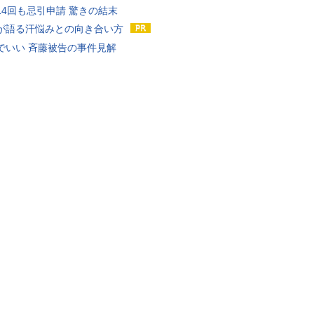
14回も忌引申請 驚きの結末
が語る汗悩みとの向き合い方
でいい 斉藤被告の事件見解