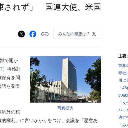
束されず」 国連大使、米国
みんなの感想は？
主要
本部で開か
首相
T
）再検討
寺社
核保有を問
川に
談話を発表
「4
90
「女
写真拡大
パト
条約外の核
逃亡
権的権利」に言いがかりをつけ、会議を「悪意あ
「み