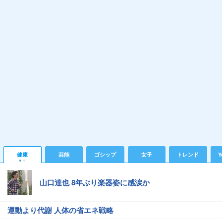
健康
芸能
ゴシップ
女子
トレンド
Y
山口達也 8年ぶり楽器姿に感涙か
運動より代謝 人体の省エネ戦略