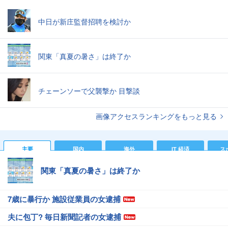
中日が新庄監督招聘を検討か
関東「真夏の暑さ」は終了か
チェーンソーで父襲撃か 目撃談
画像アクセスランキングをもっと見る
主要
国内
海外
IT 経済
ス
関東「真夏の暑さ」は終了か
7歳に暴行か 施設従業員の女逮捕
夫に包丁? 毎日新聞記者の女逮捕