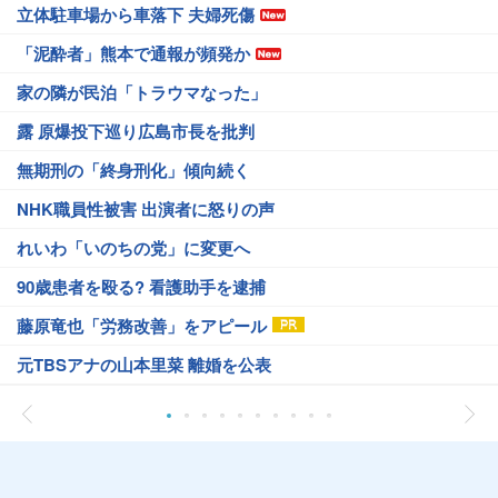
立体駐車場から車落下 夫婦死傷
「泥酔者」熊本で通報が頻発か
家の隣が民泊「トラウマなった」
露 原爆投下巡り広島市長を批判
無期刑の「終身刑化」傾向続く
NHK職員性被害 出演者に怒りの声
れいわ「いのちの党」に変更へ
90歳患者を殴る? 看護助手を逮捕
藤原竜也「労務改善」をアピール
元TBSアナの山本里菜 離婚を公表