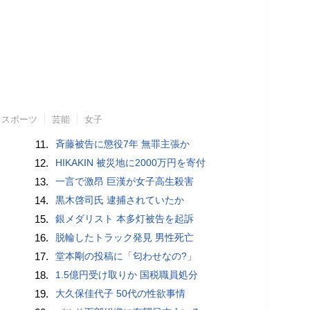
スポーツ
芸能
女子
11.
斉藤被告に懲役7年 無罪主張か
12.
HIKAKIN 被災地に2000万円を寄付
13.
一言で激昂 巨漢が女子高生殺害
14.
黒木啓司氏 逮捕されていたか
15.
銀メダリスト 本多灯被告を起訴
16.
脱輪したトラック発見 男性死亡
17.
堂本剛の投稿に「匂わせなの?」
18.
1.5億円受け取りか 国税職員処分
19.
大久保佳代子 50代の性欲事情