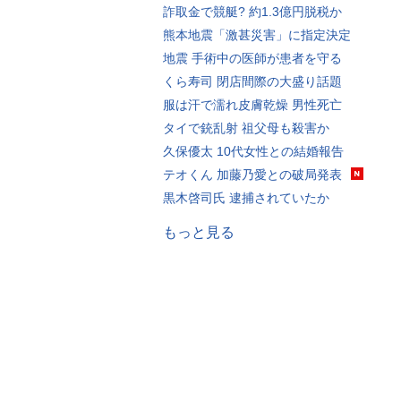
詐取金で競艇? 約1.3億円脱税か
熊本地震「激甚災害」に指定決定
地震 手術中の医師が患者を守る
くら寿司 閉店間際の大盛り話題
服は汗で濡れ皮膚乾燥 男性死亡
タイで銃乱射 祖父母も殺害か
久保優太 10代女性との結婚報告
テオくん 加藤乃愛との破局発表
黒木啓司氏 逮捕されていたか
もっと見る