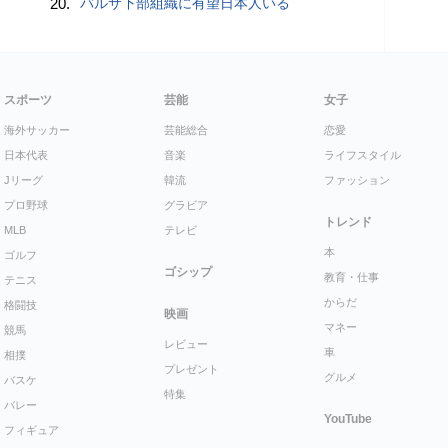
20.
バルサ下部組織に有望日本人いる
スポーツ
芸能
女子
海外サッカー
芸能総合
恋愛
日本代表
音楽
ライフスタイル
Jリーグ
韓流
ファッション
プロ野球
グラビア
トレンド
MLB
テレビ
本
ゴルフ
ゴシップ
教育・仕事
テニス
からだ
格闘技
映画
マネー
競馬
レビュー
車
相撲
プレゼント
グルメ
バスケ
特集
バレー
YouTube
フィギュア