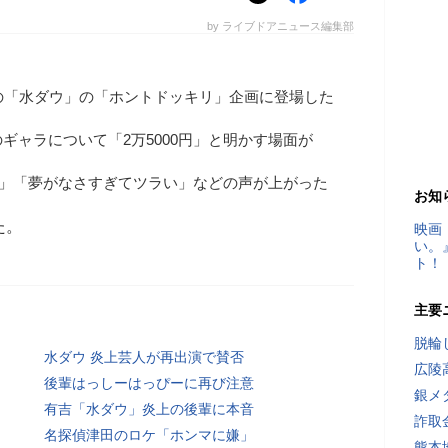
by ライブドアニュース編集部
の「水ダウ」の「ホントドッキリ」企画に登場した
ギャラについて「2万5000円」と明かす場面が
ね」「夢がなさすぎてツラい」などの声が上がった
お知
た。
映画
い。
ト！
主要
脱輪
水ダウ 炎上芸人が再出演で賛否
広陵
後輩はっしーはっぴーに再び注意
銀メ
有吉「水ダウ」炎上の後輩に本音
詐取
名探偵津田のロケ「ホンマに嫌」
熊本