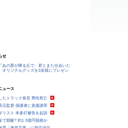
らせ
『あの星が降る丘で、君とまた出会いた
』オリジナルグッズを3名様にプレゼン
ニュース
したトラック発見 男性死亡
高元監督 保護者に直接謝罪
ダリスト 本多灯被告を起訴
金で競艇? 約1.3億円脱税か
地震「激甚災害」に指定決定