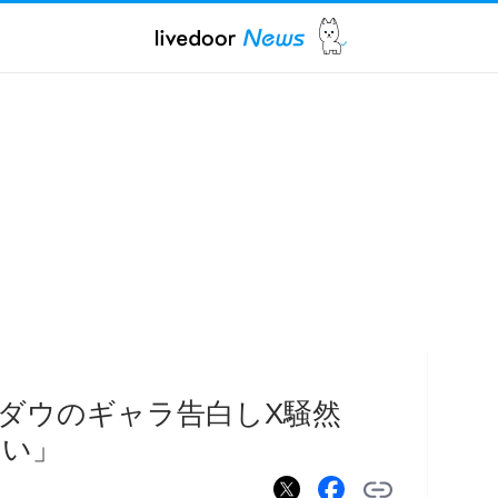
ダウのギャラ告白しX騒然
ラい」