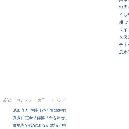
地震
くら
服は
タイ
久保
テオ
黒木
芸能
ゴシップ
女子
トレンド
池田直人 佐藤佳奈と電撃結婚
真夏に完全防備姿「金を出せ」
敷地内で義父はねる 意識不明