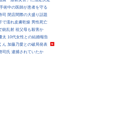
 手術中の医師が患者を守る
寿司 閉店間際の大盛り話題
汗で濡れ皮膚乾燥 男性死亡
で銃乱射 祖父母も殺害か
優太 10代女性との結婚報告
くん 加藤乃愛との破局発表
啓司氏 逮捕されていたか