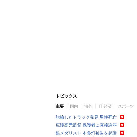
トピックス
主要
国内
海外
IT 経済
スポーツ
脱輪したトラック発見 男性死亡
広陵高元監督 保護者に直接謝罪
銀メダリスト 本多灯被告を起訴