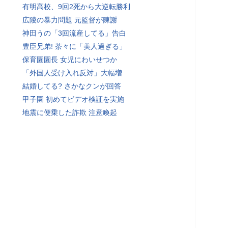
有明高校、9回2死から大逆転勝利
広陵の暴力問題 元監督が陳謝
神田うの「3回流産してる」告白
豊臣兄弟! 茶々に「美人過ぎる」
保育園園長 女児にわいせつか
「外国人受け入れ反対」大幅増
結婚してる? さかなクンが回答
甲子園 初めてビデオ検証を実施
地震に便乗した詐欺 注意喚起