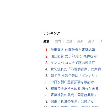
ランキング
総合
国内
政治
海外
経済
IT
1.
池田直人 佐藤佳奈と電撃結婚
2.
須江監督 女子部員に3条件提示
3.
ケンコバ コロナで謎の後遺症
4.
駅で流れた「不適切音声」に声明
5.
朝ドラ 次週予告に「ゲンナリ」
6.
中日が新庄監督招聘を検討か
7.
被爆で子あきらめる 怒った医者
8.
斉藤被告の裁判「同意は異常」
9.
関東「真夏の暑さ」は終了か