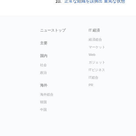
10.
正常な組織を誤摘出 重篤な状態
ニューストップ
IT 経済
経済総合
主要
マーケット
Web
国内
ガジェット
社会
ITビジネス
政治
IT総合
海外
PR
海外総合
韓国
中国