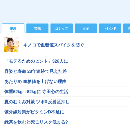
健康
芸能
ゴシップ
女子
トレンド
Y
キノコで血糖値スパイクを防ぐ
「モテるためのヒント」326人に
容姿と寿命 28年追跡で見えた差
あたりめ 血糖値を上げない理由
体重62kg→82kgに 寺田心の生活
夏のむくみ対策 ツボ&反射区押し
紫外線対策がビタミンD不足に
緑茶を飲むと死亡リスク低まる?