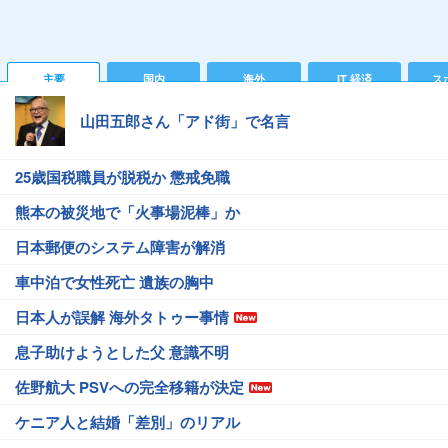
主要
国内
海外
IT 経済
ス
山田五郎さん「アド街」で名言
25歳国税職員が脱税か 懲戒免職
熊本の被災地で「火事場泥棒」か
日本郵便のシステム障害が解消
車中泊で女性死亡 遺族の胸中
日本人が誤解 海外タトゥー事情
息子助けようとした父 意識不明
佐野航大 PSVへの完全移籍が決定
ケニア人と結婚「差別」のリアル