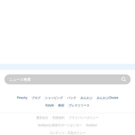
Peachy
ブログ
ショッピング
バンク
みんかぶ
みんかぶChoice
Kstyle
株探
プレスリリース
運営会社
利用規約
プライバシーポリシー
livedoorお客様サポートセンター
livedoor
コンテンツ・広告ポリシー