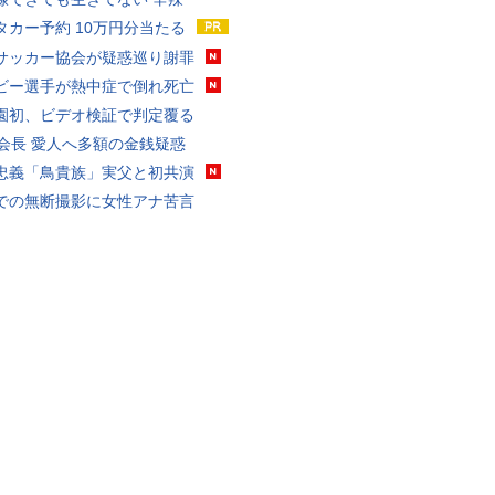
タカー予約 10万円分当たる
サッカー協会が疑惑巡り謝罪
ビー選手が熱中症で倒れ死亡
園初、ビデオ検証で判定覆る
FA会長 愛人へ多額の金銭疑惑
忠義「鳥貴族」実父と初共演
での無断撮影に女性アナ苦言