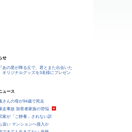
らせ
『あの星が降る丘で、君とまた出会いた
』オリジナルグッズを3名様にプレゼン
ニュース
薫さんの母が94歳で死去
暴走事故 加害者家族の苦悩
宮家が「ご静養」されない訳
も追い マンションへ侵入か
線できても生きてない 辛辣