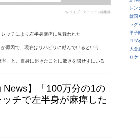
レン
by ライブドアニュース編集部
韓国
ラグ
甲子
トレッチにより左半身麻痺に見舞われた
FI
とが原因で、現在はリハビリに励んでいるという
大倉
ロケ
の確率」と、自身に起きたことに驚きを隠せずにいる
g News】「100万分の1の
レッチで左半身が麻痺した