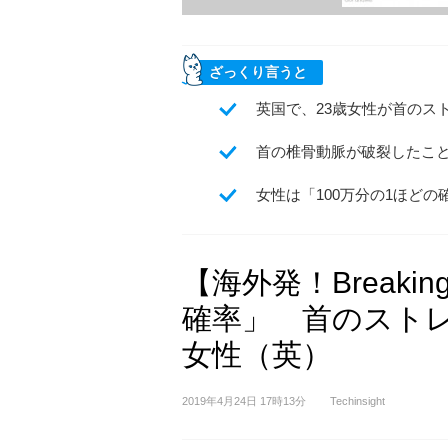
ざっくり言うと
英国で、23歳女性が首のス
首の椎骨動脈が破裂したこ
女性は「100万分の1ほど
【海外発！Breakin
確率」 首のスト
女性（英）
2019年4月24日 17時13分
Techinsight