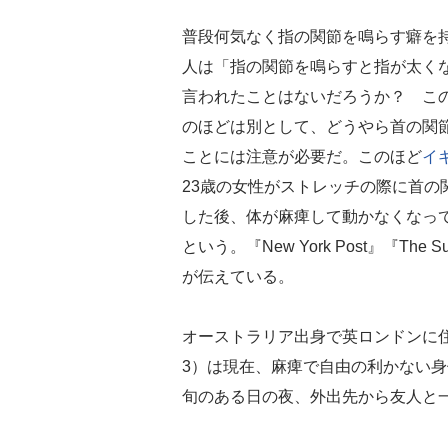
普段何気なく指の関節を鳴らす癖を
人は「指の関節を鳴らすと指が太く
言われたことはないだろうか？ こ
のほどは別として、どうやら首の関
ことには注意が必要だ。このほど
イ
23歳の女性がストレッチの際に首の
した後、体が麻痺して動かなくなっ
という。『New York Post』『The 
が伝えている。
オーストラリア出身で英ロンドンに住むナタ
3）は現在、麻痺で自由の利かない
旬のある日の夜、外出先から友人と