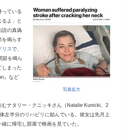
持っている
なるよ」と
の説の真偽
節を鳴らす
ギリス
で、
関節を鳴ら
てしまった
Sun』など
写真拡大
リー・クニッキさん（Natalie Kunicki、2
身体左半分のリハビリに励んでいる。彼女は先月上
一緒に帰宅し部屋で映画を見ていた。