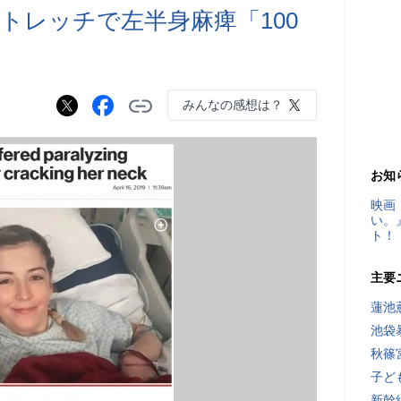
トレッチで左半身麻痺「100
みんなの感想は？
お知
映画
い。
ト！
主要
蓮池
池袋
秋篠
子ど
新幹