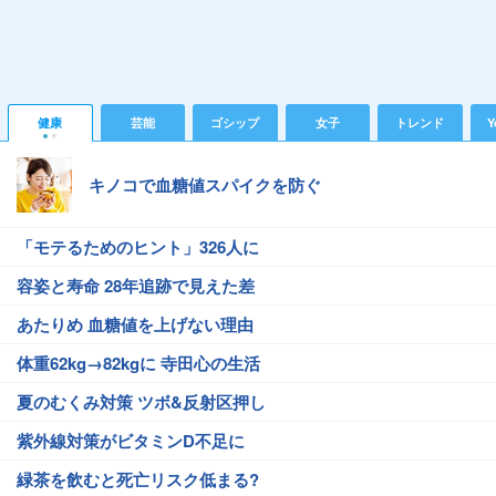
健康
芸能
ゴシップ
女子
トレンド
Y
キノコで血糖値スパイクを防ぐ
「モテるためのヒント」326人に
容姿と寿命 28年追跡で見えた差
あたりめ 血糖値を上げない理由
体重62kg→82kgに 寺田心の生活
夏のむくみ対策 ツボ&反射区押し
紫外線対策がビタミンD不足に
緑茶を飲むと死亡リスク低まる?