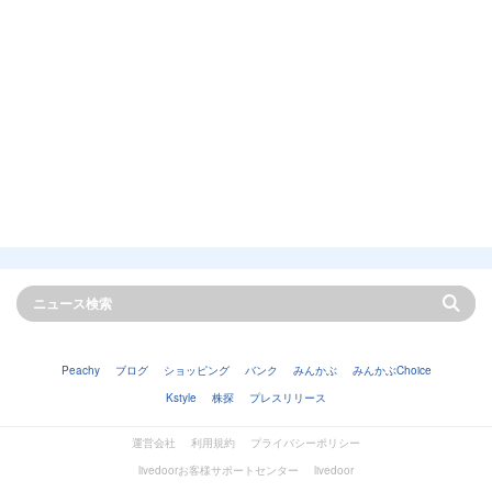
Peachy
ブログ
ショッピング
バンク
みんかぶ
みんかぶChoice
Kstyle
株探
プレスリリース
運営会社
利用規約
プライバシーポリシー
livedoorお客様サポートセンター
livedoor