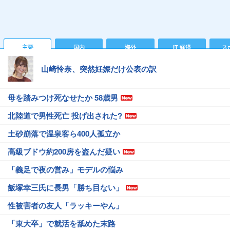
主要
国内
海外
IT 経済
ス
山崎怜奈、突然妊娠だけ公表の訳
母を踏みつけ死なせたか 58歳男
北陸道で男性死亡 投げ出された?
土砂崩落で温泉客ら400人孤立か
高級ブドウ約200房を盗んだ疑い
「義足で夜の営み」モデルの悩み
飯塚幸三氏に長男「勝ち目ない」
性被害者の友人「ラッキーやん」
「東大卒」で就活を舐めた末路