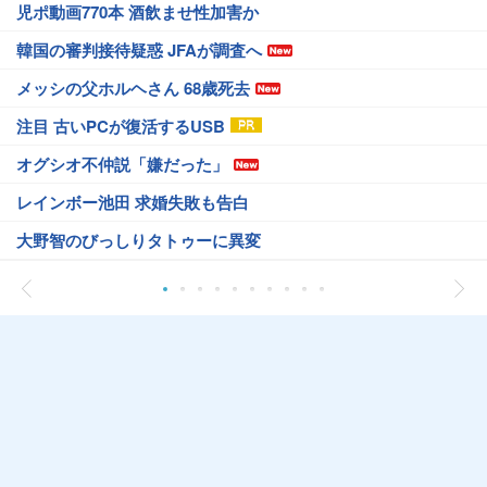
児ポ動画770本 酒飲ませ性加害か
韓国の審判接待疑惑 JFAが調査へ
メッシの父ホルヘさん 68歳死去
注目 古いPCが復活するUSB
オグシオ不仲説「嫌だった」
レインボー池田 求婚失敗も告白
大野智のびっしりタトゥーに異変