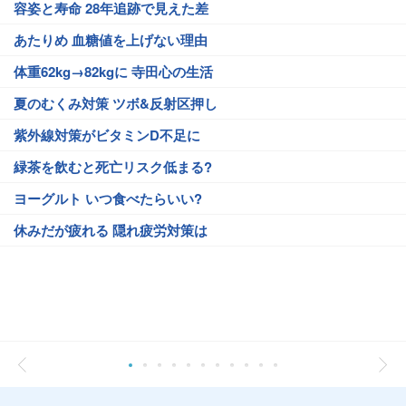
容姿と寿命 28年追跡で見えた差
あたりめ 血糖値を上げない理由
体重62kg→82kgに 寺田心の生活
夏のむくみ対策 ツボ&反射区押し
紫外線対策がビタミンD不足に
緑茶を飲むと死亡リスク低まる?
ヨーグルト いつ食べたらいい?
休みだが疲れる 隠れ疲労対策は