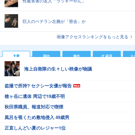
性被害者の友人「ラッキーやん」
巨人のベテラン左腕が「密会」か
画像アクセスランキングをもっと見る
主要
国内
海外
IT 経済
ス
海上自衛隊の生々しい映像が物議
盗撮で所持? セクシー女優が報告
槍ヶ岳に遺体 周辺で19歳不明
秋田県職員、報道対応で喫煙
風呂を覗くため敷地侵入 49歳男
正直しんどい夏のレジャー1位