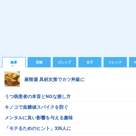
健康
芸能
ゴシップ
女子
トレンド
Y
麻辣湯 具材次第でカツ丼級に
うつ病患者の本音とNGな接し方
キノコで血糖値スパイクを防ぐ
メンタルに良い影響を与える趣味
「モテるためのヒント」326人に