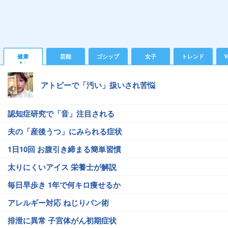
健康
芸能
ゴシップ
女子
トレンド
Y
アトピーで「汚い」扱いされ苦悩
認知症研究で「音」注目される
夫の「産後うつ」にみられる症状
1日10回 お腹引き締まる簡単習慣
太りにくいアイス 栄養士が解説
毎日早歩き 1年で何キロ痩せるか
アレルギー対応 ねじりパン術
排泄に異常 子宮体がん初期症状