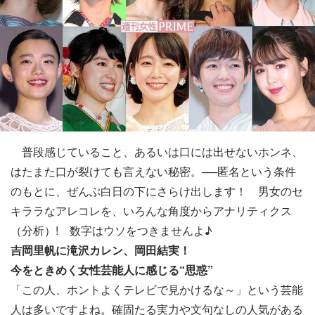
普段感じていること、あるいは口には出せないホンネ、
はたまた口が裂けても言えない秘密。──匿名という条件
のもとに、ぜんぶ白日の下にさらけ出します！ 男女のセ
キララなアレコレを、いろんな角度からアナリティクス
（分析）! 数字はウソをつきませんよ♪
吉岡里帆に滝沢カレン、岡田結実！
今をときめく女性芸能人に感じる“思惑”
「この人、ホントよくテレビで見かけるな～」という芸能
人は多いですよね。確固たる実力や文句なしの人気がある