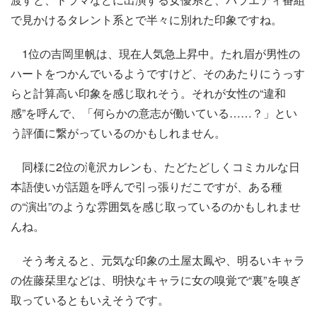
で見かけるタレント系とで半々に別れた印象ですね。
1位の吉岡里帆は、現在人気急上昇中。たれ眉が男性の
ハートをつかんでいるようですけど、そのあたりにうっす
らと計算高い印象を感じ取れそう。それが女性の“違和
感”を呼んで、「何らかの意志が働いている……？」とい
う評価に繋がっているのかもしれません。
同様に2位の滝沢カレンも、たどたどしくコミカルな日
本語使いが話題を呼んで引っ張りだこですが、ある種
の“演出”のような雰囲気を感じ取っているのかもしれませ
んね。
そう考えると、元気な印象の土屋太鳳や、明るいキャラ
の佐藤栞里などは、明快なキャラに女の嗅覚で“裏”を嗅ぎ
取っているともいえそうです。