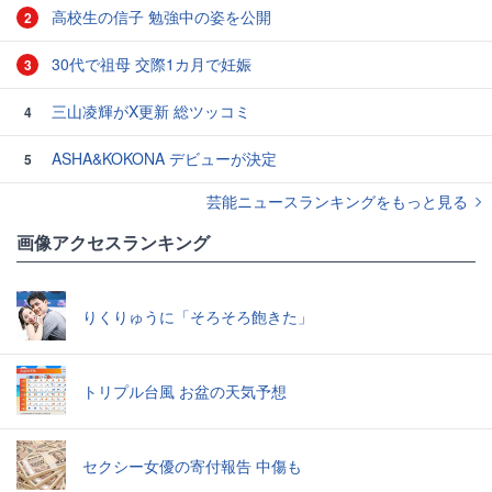
高校生の信子 勉強中の姿を公開
2
30代で祖母 交際1カ月で妊娠
3
三山凌輝がX更新 総ツッコミ
4
ASHA&KOKONA デビューが決定
5
芸能ニュースランキングをもっと見る
画像アクセスランキング
りくりゅうに「そろそろ飽きた」
トリプル台風 お盆の天気予想
セクシー女優の寄付報告 中傷も