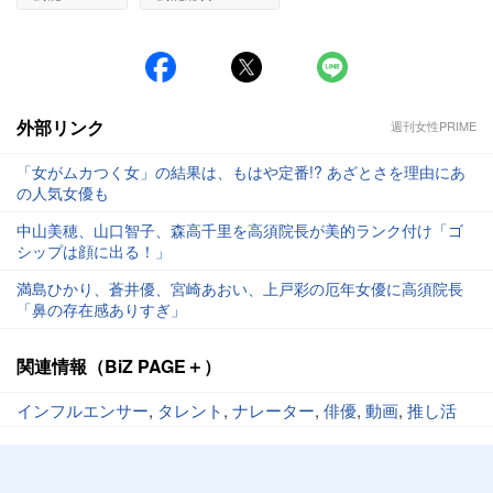
外部リンク
週刊女性PRIME
「女がムカつく女」の結果は、もはや定番!? あざとさを理由にあ
の人気女優も
中山美穂、山口智子、森高千里を高須院長が美的ランク付け「ゴ
シップは顔に出る！」
満島ひかり、蒼井優、宮崎あおい、上戸彩の厄年女優に高須院長
「鼻の存在感ありすぎ」
関連情報（BiZ PAGE＋）
インフルエンサー
,
タレント
,
ナレーター
,
俳優
,
動画
,
推し活