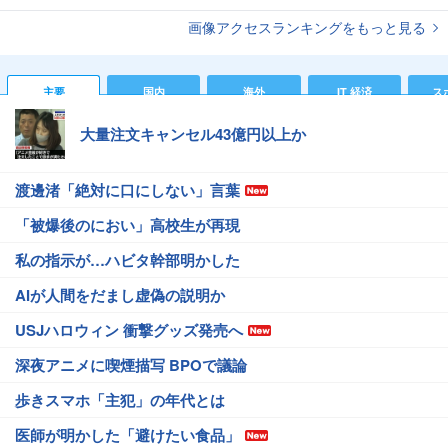
画像アクセスランキングをもっと見る
主要
国内
海外
IT 経済
ス
大量注文キャンセル43億円以上か
渡邊渚「絶対に口にしない」言葉
「被爆後のにおい」高校生が再現
私の指示が…ハビタ幹部明かした
AIが人間をだまし虚偽の説明か
USJハロウィン 衝撃グッズ発売へ
深夜アニメに喫煙描写 BPOで議論
歩きスマホ「主犯」の年代とは
医師が明かした「避けたい食品」