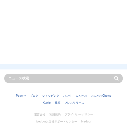
Peachy
ブログ
ショッピング
バンク
みんかぶ
みんかぶChoice
Kstyle
株探
プレスリリース
運営会社
利用規約
プライバシーポリシー
livedoorお客様サポートセンター
livedoor