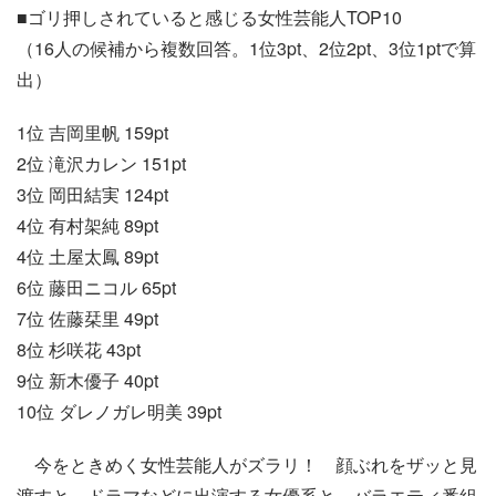
■ゴリ押しされていると感じる女性芸能人TOP10
（16人の候補から複数回答。1位3pt、2位2pt、3位1ptで算
出）
1位 吉岡里帆 159pt
2位 滝沢カレン 151pt
3位 岡田結実 124pt
4位 有村架純 89pt
4位 土屋太鳳 89pt
6位 藤田ニコル 65pt
7位 佐藤栞里 49pt
8位 杉咲花 43pt
9位 新木優子 40pt
10位 ダレノガレ明美 39pt
今をときめく女性芸能人がズラリ！ 顔ぶれをザッと見
渡すと、ドラマなどに出演する女優系と、バラエティ番組