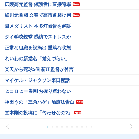
広陵高元監督 保護者に直接謝罪
細川元首相 文春で高市首相批判
銀メダリスト 本多灯被告を起訴
タイ学校銃撃 成績でストレスか
正常な組織を誤摘出 重篤な状態
れいわの新党名「覚えづらい」
楽天から死球5個 新庄監督が苦言
マイケル・ジャクソン来日秘話
ヒコロヒー 割引お握り買わない
神田うの「三角ハゲ」治療法告白
堂本剛の投稿に「匂わせなの?」