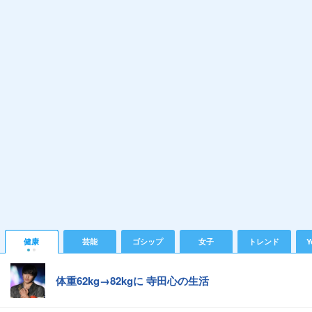
健康
芸能
ゴシップ
女子
トレンド
Y
体重62kg→82kgに 寺田心の生活