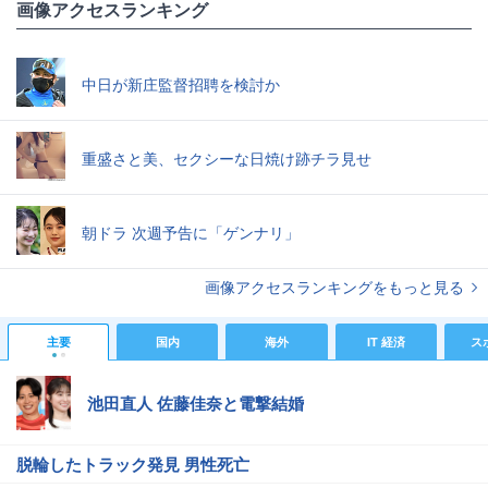
画像アクセスランキング
中日が新庄監督招聘を検討か
重盛さと美、セクシーな日焼け跡チラ見せ
朝ドラ 次週予告に「ゲンナリ」
画像アクセスランキングをもっと見る
主要
国内
海外
IT 経済
ス
池田直人 佐藤佳奈と電撃結婚
脱輪したトラック発見 男性死亡