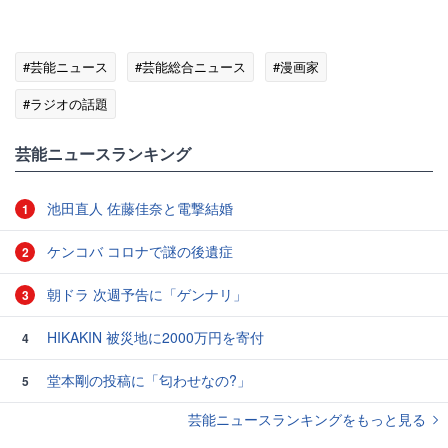
#芸能ニュース
#芸能総合ニュース
#漫画家
#ラジオの話題
芸能ニュースランキング
池田直人 佐藤佳奈と電撃結婚
1
ケンコバ コロナで謎の後遺症
2
朝ドラ 次週予告に「ゲンナリ」
3
HIKAKIN 被災地に2000万円を寄付
4
堂本剛の投稿に「匂わせなの?」
5
芸能ニュースランキングをもっと見る