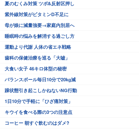
夏のむくみ対策 ツボ&反射区押し
紫外線対策がビタミンD不足に
母が娘に減量強要→家庭内別居へ
睡眠時の悩みを解消する過ごし方
運動より代謝 人体の省エネ戦略
歯科の保健治療を巡る「大嘘」
大食い女子 46キロ体型の秘密
バランスボール毎日10分で20kg減
躁状態引き起こしかねないNG行動
1日10分で手軽に「ひざ痛対策」
キウイを食べる際の3つの注意点
コーヒー 朝すぐ飲むのはダメ?