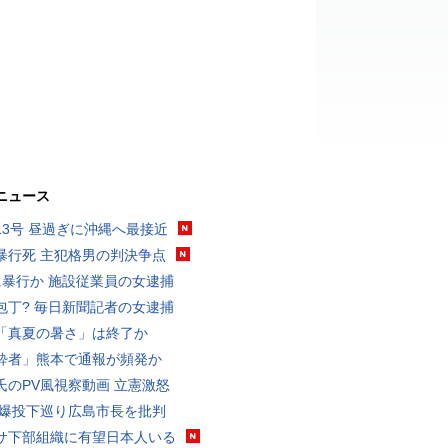
ニュース
13号 昼過ぎに沖縄へ最接近
暴行死 主犯格男の判決争点
に暴行か 施設従業員の女逮捕
包丁? 毎日新聞記者の女逮捕
「真夏の暑さ」は終了か
酔者」熊本で通報が頻発か
氏のPV風視察動画 立憲激怒
原爆投下巡り広島市長を批判
サ下部組織に有望日本人いる