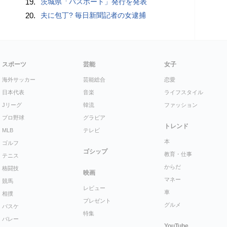
19.
茨城県「パスポート」発行を発表
20.
夫に包丁? 毎日新聞記者の女逮捕
スポーツ
芸能
女子
海外サッカー
芸能総合
恋愛
日本代表
音楽
ライフスタイル
Jリーグ
韓流
ファッション
プロ野球
グラビア
トレンド
MLB
テレビ
本
ゴルフ
ゴシップ
教育・仕事
テニス
からだ
格闘技
映画
マネー
競馬
レビュー
車
相撲
プレゼント
グルメ
バスケ
特集
バレー
YouTube