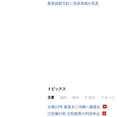
慰安婦新方針に安倍首相が言及
トピックス
主要
国内
海外
IT 経済
スポーツ
台風13号 昼過ぎに沖縄へ最接近
江別暴行死 主犯格男の判決争点