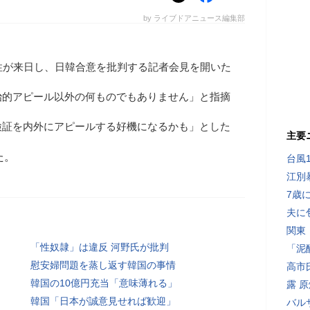
by ライブドアニュース編集部
性が来日し、日韓合意を批判する記者会見を開いた
治的アピール以外の何ものでもありません」と指摘
検証を内外にアピールする好機になるかも」とした
主要
た。
台風
江別
7歳
夫に
関東
「性奴隷」は違反 河野氏が批判
「泥
慰安婦問題を蒸し返す韓国の事情
高市
韓国の10億円充当「意味薄れる」
露 
韓国「日本が誠意見せれば歓迎」
バル