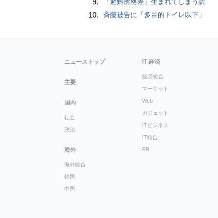
9.
「避難所格差」生まれてしまう訳
10.
斉藤被告に「多目的トイレ以下」
ニューストップ
IT 経済
経済総合
主要
マーケット
Web
国内
ガジェット
社会
ITビジネス
政治
IT総合
海外
PR
海外総合
韓国
中国