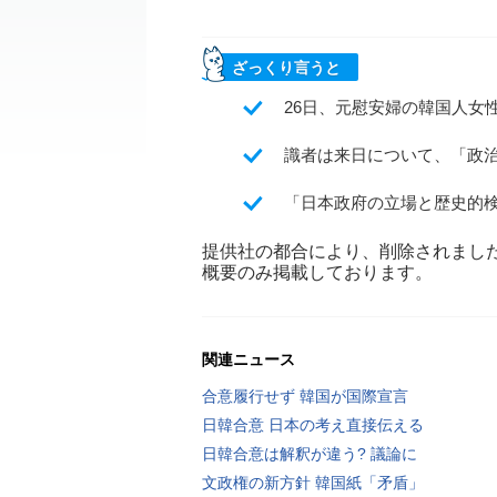
ざっくり言うと
26日、元慰安婦の韓国人女
識者は来日について、「政
「日本政府の立場と歴史的
提供社の都合により、削除されまし
概要のみ掲載しております。
関連ニュース
合意履行せず 韓国が国際宣言
日韓合意 日本の考え直接伝える
日韓合意は解釈が違う? 議論に
文政権の新方針 韓国紙「矛盾」