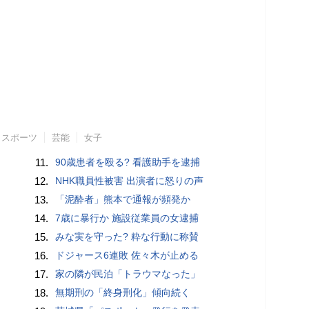
スポーツ
芸能
女子
11.
90歳患者を殴る? 看護助手を逮捕
12.
NHK職員性被害 出演者に怒りの声
13.
「泥酔者」熊本で通報が頻発か
14.
7歳に暴行か 施設従業員の女逮捕
15.
みな実を守った? 粋な行動に称賛
16.
ドジャース6連敗 佐々木が止める
17.
家の隣が民泊「トラウマなった」
18.
無期刑の「終身刑化」傾向続く