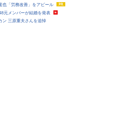
竜也「労務改善」をアピール
T48元メンバーが結婚を発表
カン 三原重夫さんを追悼