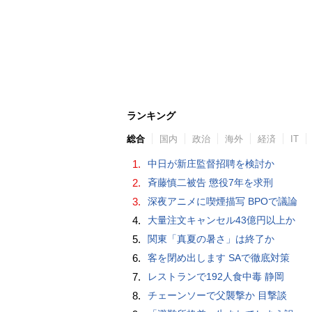
ランキング
総合
国内
政治
海外
経済
IT
1.
中日が新庄監督招聘を検討か
2.
斉藤慎二被告 懲役7年を求刑
3.
深夜アニメに喫煙描写 BPOで議論
4.
大量注文キャンセル43億円以上か
5.
関東「真夏の暑さ」は終了か
6.
客を閉め出します SAで徹底対策
7.
レストランで192人食中毒 静岡
8.
チェーンソーで父襲撃か 目撃談