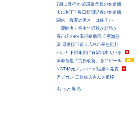
7歳に暴行か 施設従業員の女逮捕
夫に包丁? 毎日新聞記者の女逮捕
関東「真夏の暑さ」は終了か
「泥酔者」熊本で通報が頻発か
高市氏のPV風視察動画 立憲激怒
露 原爆投下巡り広島市長を批判
バルサ下部組織に有望日本人いる
藤原竜也「労務改善」をアピール
NGT48元メンバーが結婚を発表
アジカン 三原重夫さんを追悼
もっと見る